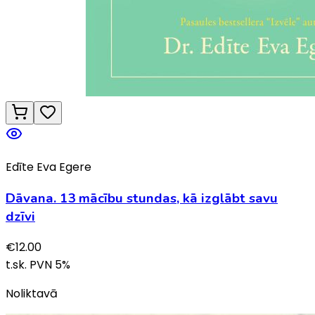
Edīte Eva Egere
Dāvana. 13 mācību stundas, kā izglābt savu
dzīvi
€
12.00
t.sk. PVN
5
%
Noliktavā