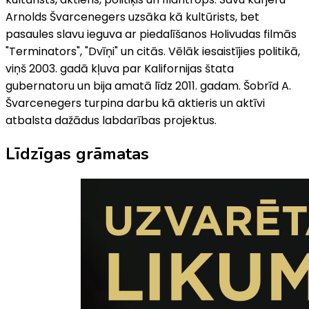
Arnolds Švarcenegers uzsāka kā kultūrists, bet
pasaules slavu ieguva ar piedalīšanos Holivudas filmās
"Terminators", "Dvīņi" un citās. Vēlāk iesaistījies politikā,
viņš 2003. gadā kļuva par Kalifornijas štata
gubernatoru un bija amatā līdz 2011. gadam. Šobrīd A.
Švarcenegers turpina darbu kā aktieris un aktīvi
atbalsta dažādus labdarības projektus.
Līdzīgas grāmatas