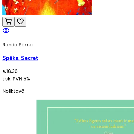
Ronda Bērna
Spēks. Secret
€
18.36
t.sk. PVN
5
%
Noliktavā