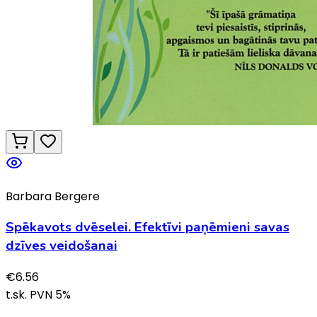
Barbara Bergere
Spēkavots dvēselei. Efektīvi paņēmieni savas
dzīves veidošanai
€
6.56
t.sk. PVN
5
%