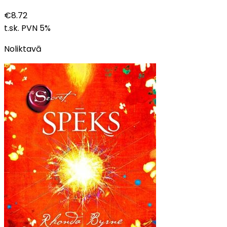
€
8.72
t.sk. PVN
5
%
Noliktavā