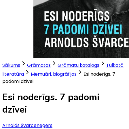
Sākums
Grāmatas
Grāmatu katalogs
Tulkotā
literatūra
Memuāri, biogrāfijas
Esi noderīgs. 7
padomi dzīvei
Esi noderīgs. 7 padomi
dzīvei
Arnolds Švarcenegers