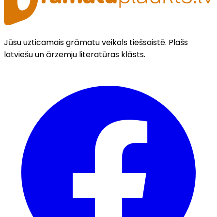
Jūsu uzticamais grāmatu veikals tiešsaistē. Plašs
latviešu un ārzemju literatūras klāsts.