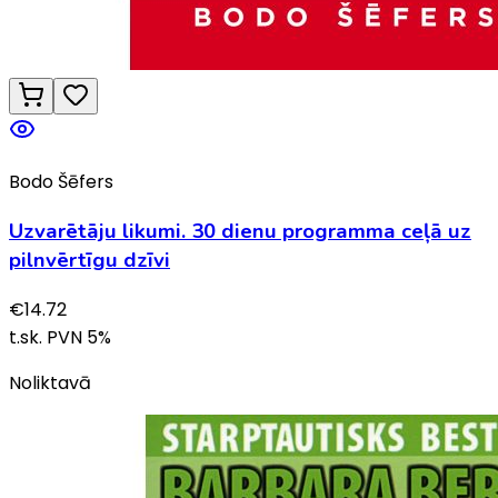
Bodo Šēfers
Uzvarētāju likumi. 30 dienu programma ceļā uz
pilnvērtīgu dzīvi
€
14.72
t.sk. PVN
5
%
Noliktavā