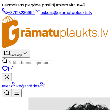
Bezmaksas piegāde pasūtījumiem virs €
40
+37128236959
oskars@gramatuplaukts.lv
Katalogs
Ieiet
Reģistrēties