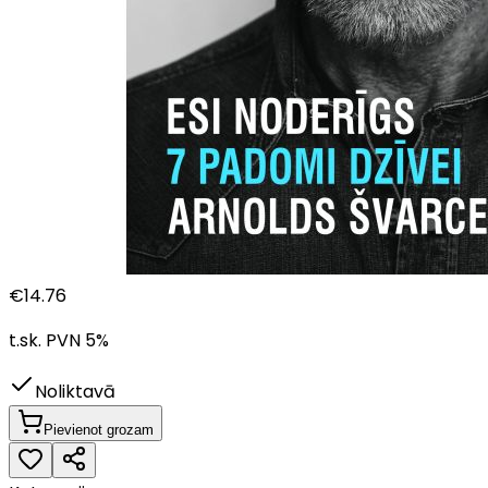
€
14.76
t.sk. PVN
5
%
Noliktavā
Pievienot grozam