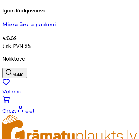
Igors Kudrjavcevs
Miera ārsta padomi
€
8.69
t.sk. PVN
5
%
Noliktavā
Meklēt
Vēlmes
Grozs
Ieiet