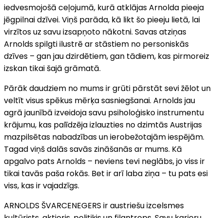
iedvesmojošā ceļojumā, kurā atklājas Arnolda pieeja
jēgpilnai dzīvei. Viņš parāda, kā likt šo pieeju lietā, lai
virzītos uz savu izsapņoto nākotni. Savas atziņas
Arnolds spilgti ilustrē ar stāstiem no personiskās
dzīves – gan jau dzirdētiem, gan tādiem, kas pirmoreiz
izskan tikai šajā grāmatā.
Pārāk daudziem no mums ir grūti pārstāt sevi žēlot un
veltīt visus spēkus mērķa sasniegšanai. Arnolds jau
agrā jaunībā izveidoja savu psiholoģisko instrumentu
krājumu, kas palīdzēja izlauzties no dzimtās Austrijas
mazpilsētas nabadzības un ierobežotajām iespējām.
Tagad viņš dalās savās zināšanās ar mums. Kā
apgalvo pats Arnolds – neviens tevi neglābs, jo viss ir
tikai tavās paša rokās. Bet ir arī laba ziņa – tu pats esi
viss, kas ir vajadzīgs.
ARNOLDS ŠVARCENEGERS ir austriešu izcelsmes
kultūrists, aktieris, politiķis un filantrops. Savu karjeru