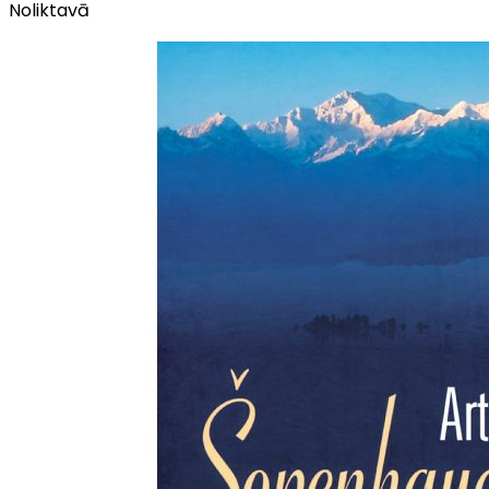
Noliktavā