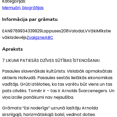
Kategorijas:
Memuāri, biogrāfijas
Informācija par grāmatu
EAN
9789934339929
Lappuses
208
Valoda
LV
Vāki
Mīkstie
vāki
Izdevējs
ZvaigzneABC
Apraksts
7 LIKUMI PATIESĀS DZĪVES SŪTĪBAS ĪSTENOŠANAI
Pasaules slavenākais kultūrists. Vislabāk apmaksātais
aktieris Holivudā. Pasaules sestās lielākās ekonomikas
vadītājs. Grūti iztēloties, ka tas varētu būt viens un tas
pats cilvēks. Tomēr ir – tas ir Arnolds Švarcenegers. Un
viņa izcilie panākumi nav nejaušība.
Grāmata “Esi noderīgs” uzrunā lasītāju Arnolda
sirsnīgajā, harizmātiskajā balsī, vedinot doties