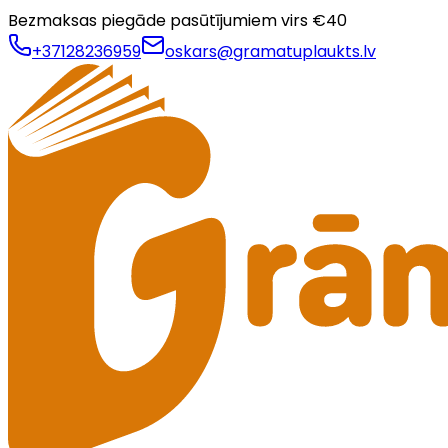
Bezmaksas piegāde pasūtījumiem virs €
40
+37128236959
oskars@gramatuplaukts.lv