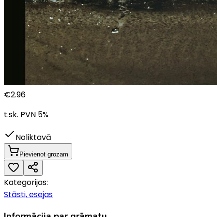
€
2.96
t.sk. PVN
5
%
Noliktavā
Pievienot grozam
Kategorijas:
Stāsti, esejas
Informācija par grāmatu