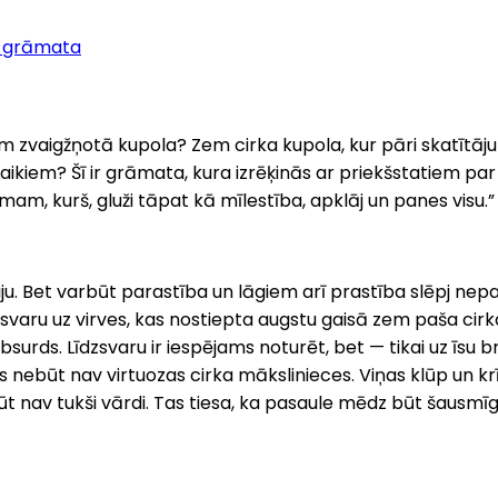
 grāmata
 zvaigžņotā kupola? Zem cirka kupola, kur pāri skatītāju
aikiem? Šī ir grāmata, kura izrēķinās ar priekšstatiem p
mam, kurš, gluži tāpat kā mīlestība, apklāj un panes visu.”
iju. Bet varbūt parastība un lāgiem arī prastība slēpj nepa
īdzsvaru uz virves, kas nostiepta augstu gaisā zem paša c
ds. Līdzsvaru ir iespējams noturēt, bet — tikai uz īsu brīd
būt nav virtuozas cirka mākslinieces. Viņas klūp un krīt,
t nav tukši vārdi. Tas tiesa, ka pasaule mēdz būt šausmīg