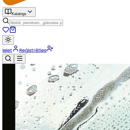
Katalogs
Ieiet
Reģistrēties