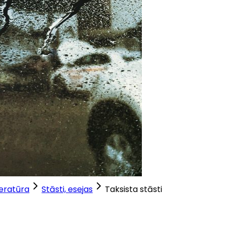
teratūra
Stāsti, esejas
Taksista stāsti