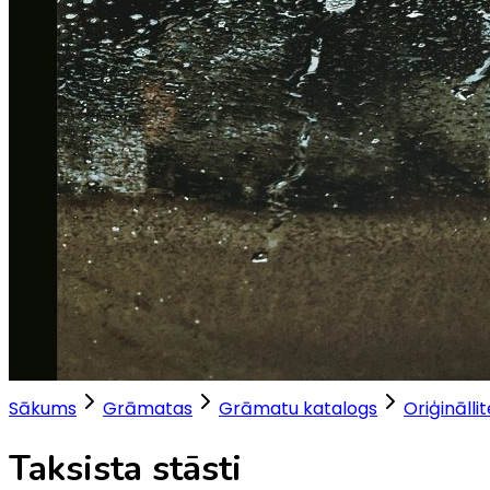
Sākums
Grāmatas
Grāmatu katalogs
Oriģinālli
Taksista stāsti