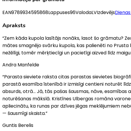
EAN
9789934595868
Lappuses
96
Valoda
LV
Izdevējs
Dienas
Apraksts
“Zem kāda kupola lasītājs nonāks, lasot šo grāmatu? Zem
mātes smagnējo svārku kupola, kas palienēti no Prusta l
nežēlīgi, tomēr mērķtiecīgi un pacietīgi aizved līdz maigu
Andra Manfelde
“Parasta sieviete raksta citas parastas sievietes biogrāf
parastā esamība īstenībā ir izmisīgi centieni noturēt l
absurds, otrā… Jā, tās pašas šausmas, nāve, esamības absur
noturēšanas mākslā. Kristīnes Ulbergas romāna varones ne
apliecinātu, ka runas par dzīves jēgas meklējumiem nebū
— šausmīgi skaista.”
Guntis Berelis