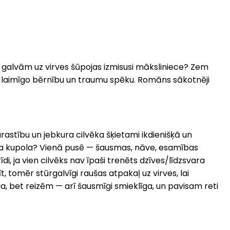
 galvām uz virves šūpojas izmisusi māksliniece? Zem
ar laimīgo bērnību un traumu spēku. Romāns sākotnēji
rastību un jebkura cilvēka šķietami ikdienišķā un
irka kupola? Vienā pusē — šausmas, nāve, esamības
i, ja vien cilvēks nav īpaši trenēts dzīves/līdzsvara
 tomēr stūrgalvīgi raušas atpakaļ uz virves, lai
a, bet reizēm — arī šausmīgi smieklīga, un pavisam reti