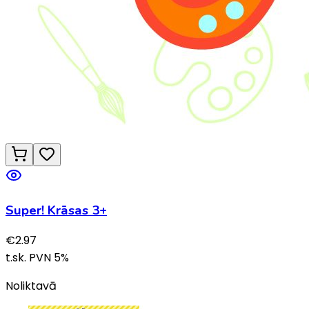
Super! Krāsas 3+
€
2.97
t.sk. PVN
5
%
Noliktavā