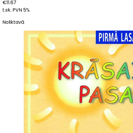
€
11.67
t.sk. PVN
5
%
Noliktavā