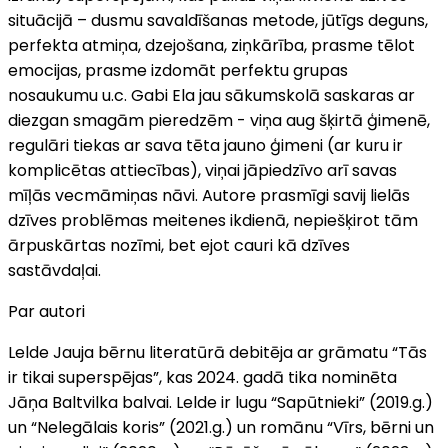
situācijā – dusmu savaldīšanas metode, jūtīgs deguns,
perfekta atmiņa, dzejošana, ziņkārība, prasme tēlot
emocijas, prasme izdomāt perfektu grupas
nosaukumu u.c. Gabi Ela jau sākumskolā saskaras ar
diezgan smagām pieredzēm - viņa aug šķirtā ģimenē,
regulāri tiekas ar sava tēta jauno ģimeni (ar kuru ir
komplicētas attiecības), viņai jāpiedzīvo arī savas
mīļās vecmāmiņas nāvi. Autore prasmīgi savij lielās
dzīves problēmas meitenes ikdienā, nepiešķirot tām
ārpuskārtas nozīmi, bet ejot cauri kā dzīves
sastāvdaļai.
Par autori
Lelde Jauja bērnu literatūrā debitēja ar grāmatu “Tās
ir tikai superspējas”, kas 2024. gadā tika nominēta
Jāņa Baltvilka balvai. Lelde ir lugu “Sapūtnieki” (2019.g.)
un “Nelegālais koris” (2021.g.) un romānu “Vīrs, bērni un