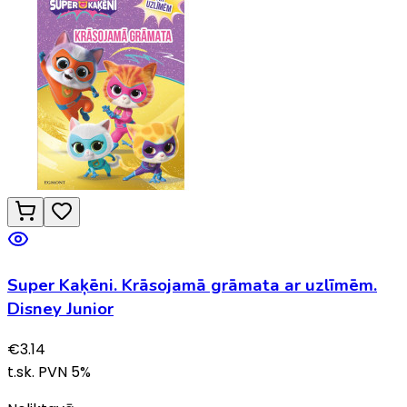
Super Kaķēni. Krāsojamā grāmata ar uzlīmēm.
Disney Junior
€
3.14
t.sk. PVN
5
%