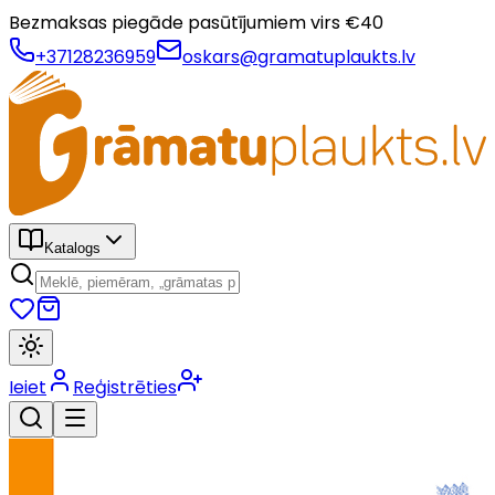
Bezmaksas piegāde pasūtījumiem virs €
40
+37128236959
oskars@gramatuplaukts.lv
Katalogs
Ieiet
Reģistrēties