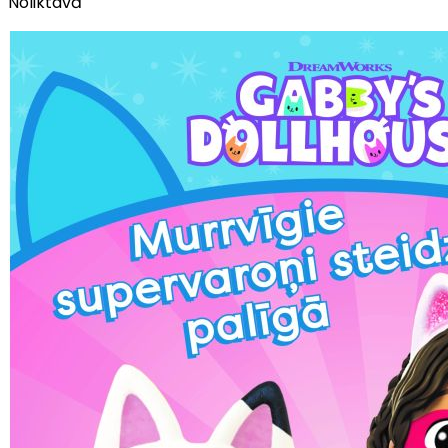
Noliktavā