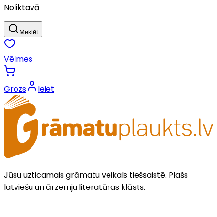
Noliktavā
Meklēt
Vēlmes
Grozs
Ieiet
Jūsu uzticamais grāmatu veikals tiešsaistē. Plašs
latviešu un ārzemju literatūras klāsts.