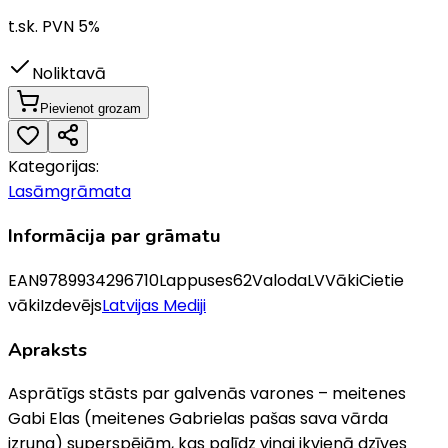
t.sk. PVN
5
%
Noliktavā
Pievienot grozam
Kategorijas:
Lasāmgrāmata
Informācija par grāmatu
EAN
9789934296710
Lappuses
62
Valoda
LV
Vāki
Cietie
vāki
Izdevējs
Latvijas Mediji
Apraksts
Asprātīgs stāsts par galvenās varones – meitenes
Gabi Elas (meitenes Gabrielas pašas sava vārda
izruna) superspējām, kas palīdz viņai ikvienā dzīves