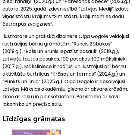
pieci randiņi” (2020.g.) un “Pārēšanās ābece” (2023.g.)
autore. 2025. gadā izdevniecībā “Latvijas Mediji” izdots
viņas stāstu krājums “Šim stāstu krājumam es dodu
četrarpus zvaigznes”.
Ilustratore un grafiskā dizainere Olga Gogole veidojusi
ilustrācijas bērnu grāmatām “Runcis Zābakos”
(2019.g.), “Rolis un Brunis iepazīst pasauli” (2019.g.),
Latviešu tautas pasakas. 100 pasakas. 100 mākslinieki.
(2017.g.). Māksliniece ir radījusi un ilustrējusi arī bērnu
aktivitāšu burtnīcas “Krāsas un formas” (2024.g.) un
“Punkts un līnija” (2025.g.). Olga Gogole ir absolvējusi
Latvijas Mākslas akadēmiju, glezno ar akvareļkrāsām,
zīmē ar roku un planšetdatoru. Pazīstama ar savu
lakonisko un precīzo stilu.
Līdzīgas grāmatas