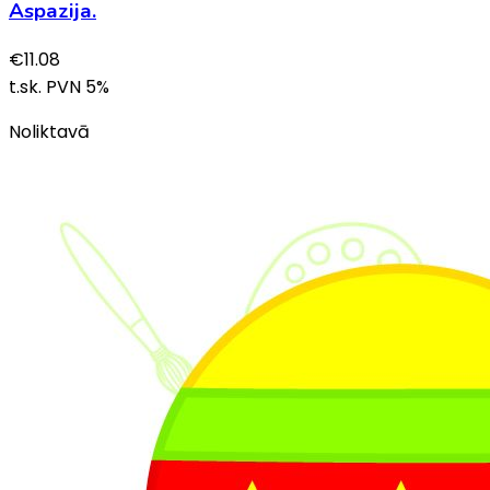
Aspazija.
€
11.08
t.sk. PVN
5
%
Noliktavā