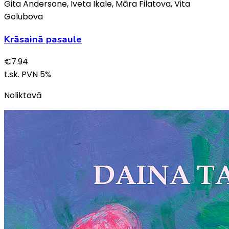
Gita Andersone, Iveta Ikale, Māra Filatova, Vita
Golubova
Krāsainā pasaule
€
7.94
t.sk. PVN
5
%
Noliktavā