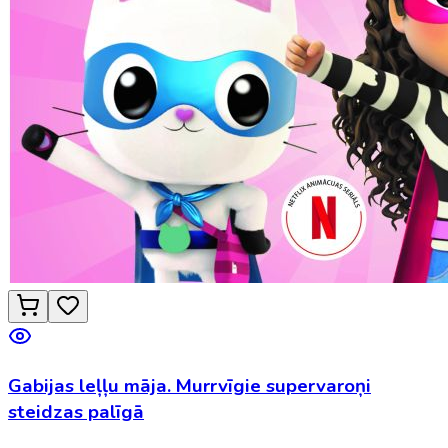
Gabijas leļļu māja. Murrvīgie supervaroņi
steidzas palīgā