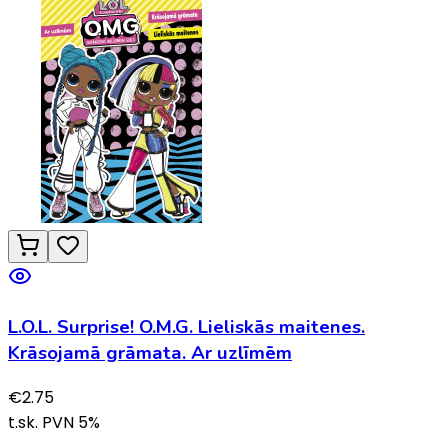
L.O.L. Surprise! O.M.G. Lieliskās maitenes.
Krāsojamā grāmata. Ar uzlīmēm
€
2.75
t.sk. PVN
5
%