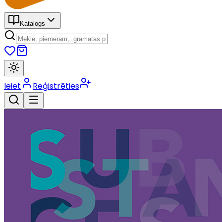
Katalogs
Ieiet
Reģistrēties