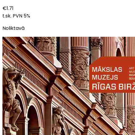
€
1.71
t.sk. PVN
5
%
Noliktavā