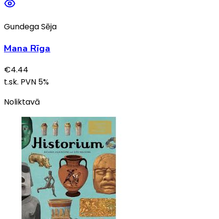
Gundega Sēja
Mana Rīga
€
4.44
t.sk. PVN
5
%
Noliktavā