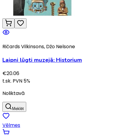
Ričards Vilkinsons, Džo Nelsone
Laipni lūgti muzejā: Historium
€
20.06
t.sk. PVN
5
%
Noliktavā
Meklēt
Vēlmes