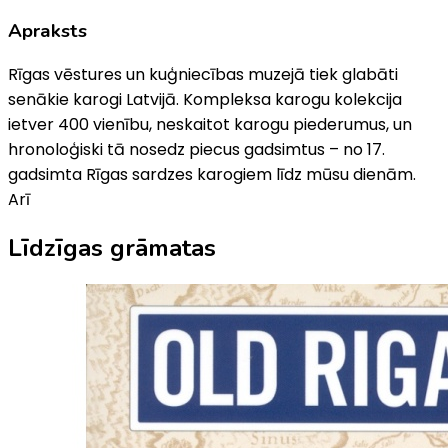
Apraksts
Rīgas vēstures un kuģniecības muzejā tiek glabāti
senākie karogi Latvijā. Kompleksa karogu kolekcija
ietver 400 vienību, neskaitot karogu piederumus, un
hronoloģiski tā nosedz piecus gadsimtus – no 17.
gadsimta Rīgas sardzes karogiem līdz mūsu dienām.
Arī
Līdzīgas grāmatas