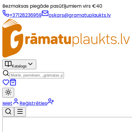
Bezmaksas piegāde pasūtījumiem virs €
40
+37128236959
oskars@gramatuplaukts.lv
Katalogs
Ieiet
Reģistrēties