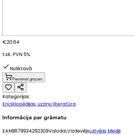
€
20.64
t.sk. PVN
5
%
Noliktavā
Pievienot grozam
Kategorijas:
Enciklopēdijas, uzziņu literatūra
Informācija par grāmatu
EAN
9879934292309
Valoda
LV
Izdevējs
Latvijas Mediji