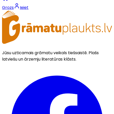
Grozs
Ieiet
Jūsu uzticamais grāmatu veikals tiešsaistē. Plašs
latviešu un ārzemju literatūras klāsts.