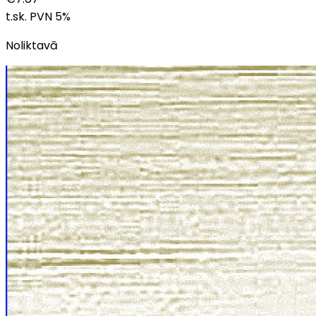
t.sk. PVN
5
%
Noliktavā