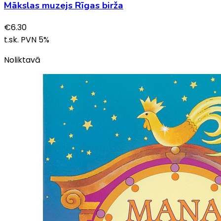
Mākslas muzejs Rīgas birža
€
6.30
t.sk. PVN
5
%
Noliktavā