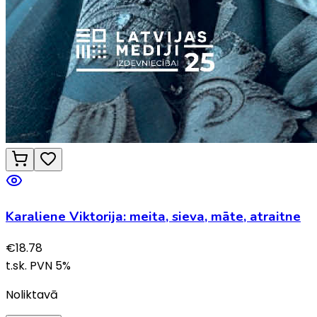
Karaliene Viktorija: meita, sieva, māte, atraitne
€
18.78
t.sk. PVN
5
%
Noliktavā