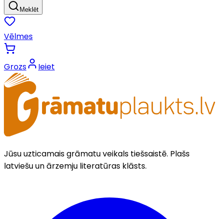
Meklēt
Vēlmes
Grozs
Ieiet
Jūsu uzticamais grāmatu veikals tiešsaistē. Plašs
latviešu un ārzemju literatūras klāsts.