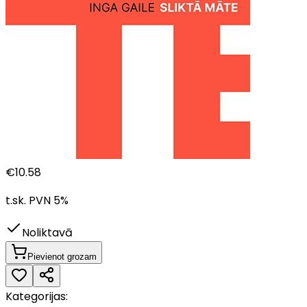
€
10.58
t.sk. PVN
5
%
Noliktavā
Pievienot grozam
Kategorijas: