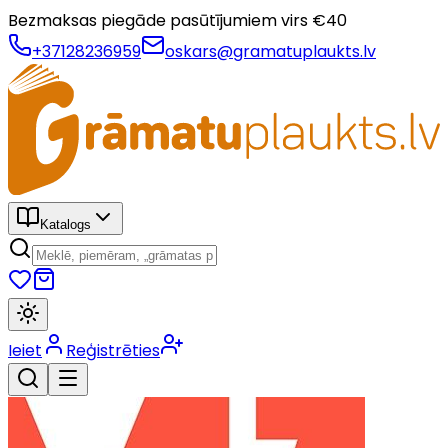
Bezmaksas piegāde pasūtījumiem virs €
40
+37128236959
oskars@gramatuplaukts.lv
Katalogs
Ieiet
Reģistrēties