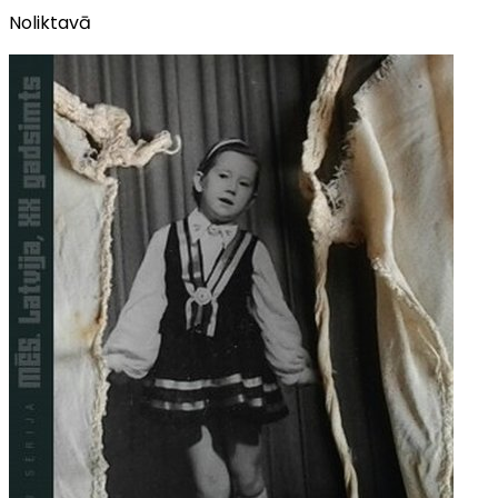
Noliktavā