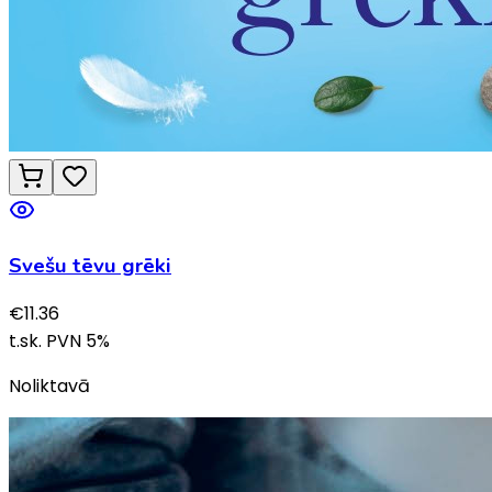
Svešu tēvu grēki
€
11.36
t.sk. PVN
5
%
Noliktavā