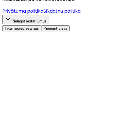
Privātuma politika
Sīkdatņu politika
Pielāgot iestatījumus
Tikai nepieciešamās
Pieņemt visas