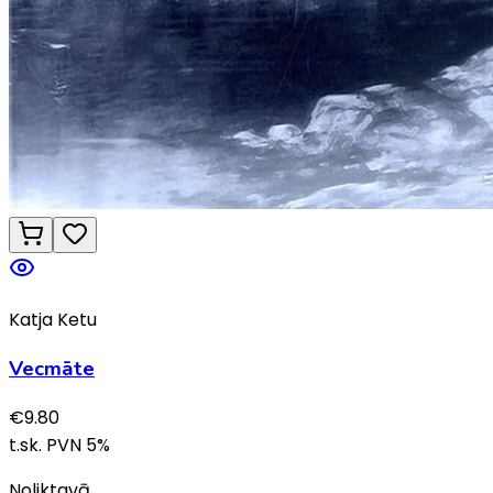
Katja Ketu
Vecmāte
€
9.80
t.sk. PVN
5
%
Noliktavā