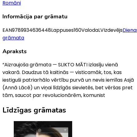
Romāni
Informācija par grāmatu
EAN
9789934636448
Lappuses
160
Valoda
LV
Izdevējs
Diena
grāmata
Apraksts
“Aizraujoša grāmata — SLIKTO MĀTI izlasīju vienā
vakarā. Daudzus tā kaitinās — visticamāk, tos, kas
iestiguši patriarhālo vērtību purvā un nevis iemīlas Asjā
(Annā Lācē) un viņai līdzīgās sievietēs, bet vēršas pret
tām, saucot par revolucionārēm, komunist
Līdzīgas grāmatas