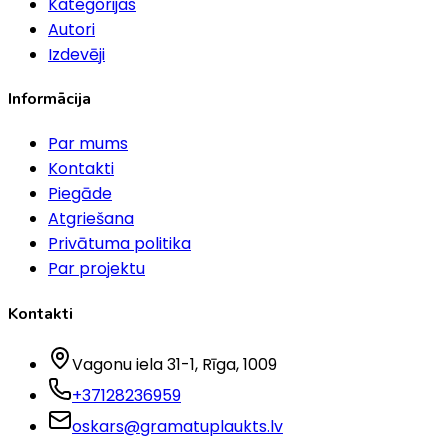
Kategorijas
Autori
Izdevēji
Informācija
Par mums
Kontakti
Piegāde
Atgriešana
Privātuma politika
Par projektu
Kontakti
Vagonu iela 31-1
, Rīga
, 1009
+37128236959
oskars@gramatuplaukts.lv