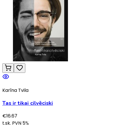
Karīna Tvila
Tas ir tikai cilvēciski
€
16.67
t.sk. PVN
5
%