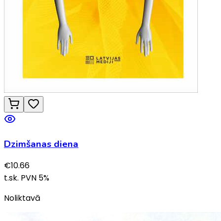
Dzimšanas diena
€
10.66
t.sk. PVN
5
%
Noliktavā