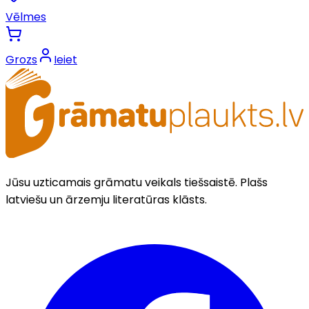
Vēlmes
Grozs
Ieiet
Jūsu uzticamais grāmatu veikals tiešsaistē. Plašs
latviešu un ārzemju literatūras klāsts.