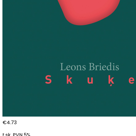
€
4.73
t.sk. PVN
5
%