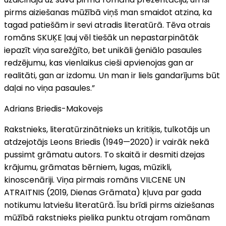
pirms aiziešanas mūžībā viņš man smaidot atzina, ka
tagad patiešām ir sevi atradis literatūrā. Tēva otrais
romāns SKUĶE ļauj vēl tiešāk un nepastarpinātāk
iepazīt viņa sarežģīto, bet unikāli ģeniālo pasaules
redzējumu, kas vienlaikus cieši apvienojas gan ar
realitāti, gan ar izdomu. Un man ir liels gandarījums būt
daļai no viņa pasaules.”
Adrians Briedis-Makovejs
Rakstnieks, literatūrzinātnieks un kritiķis, tulkotājs un
atdzejotājs Leons Briedis (1949—2020) ir vairāk nekā
pussimt grāmatu autors. To skaitā ir desmiti dzejas
krājumu, grāmatas bērniem, lugas, mūzikli,
kinoscenāriji. Viņa pirmais romāns VILCENE UN
ATRAITNIS (2019, Dienas Grāmata) kļuva par gada
notikumu latviešu literatūrā. Īsu brīdi pirms aiziešanas
mūžībā rakstnieks pielika punktu otrajam romānam