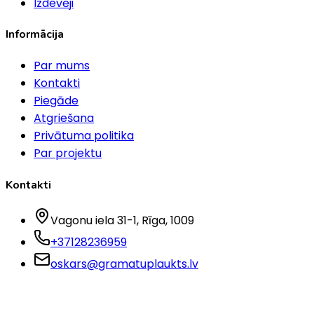
Izdevēji
Informācija
Par mums
Kontakti
Piegāde
Atgriešana
Privātuma politika
Par projektu
Kontakti
Vagonu iela 31-1
, Rīga
, 1009
+37128236959
oskars@gramatuplaukts.lv