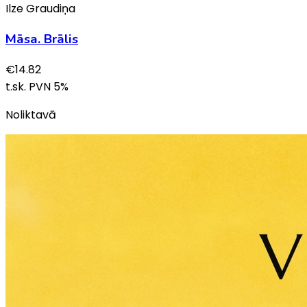
Ilze Graudiņa
Māsa. Brālis
€
14.82
t.sk. PVN
5
%
Noliktavā