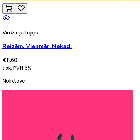
Virdžīnija Lejiņa
Reizēm. Vienmēr. Nekad.
€
11.60
t.sk. PVN
5
%
Noliktavā