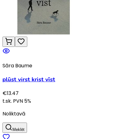
Sāra Baume
plūst virst krist vīst
€
13.47
t.sk. PVN
5
%
Noliktavā
Meklēt