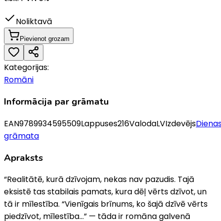
Noliktavā
Pievienot grozam
Kategorijas:
Romāni
Informācija par grāmatu
EAN
9789934595509
Lappuses
216
Valoda
LV
Izdevējs
Diena
grāmata
Apraksts
“Realitātē, kurā dzīvojam, nekas nav pazudis. Tajā
eksistē tas stabilais pamats, kura dēļ vērts dzīvot, un
tā ir mīlestība. “Vienīgais brīnums, ko šajā dzīvē vērts
piedzīvot, mīlestība…” — tāda ir romāna galvenā