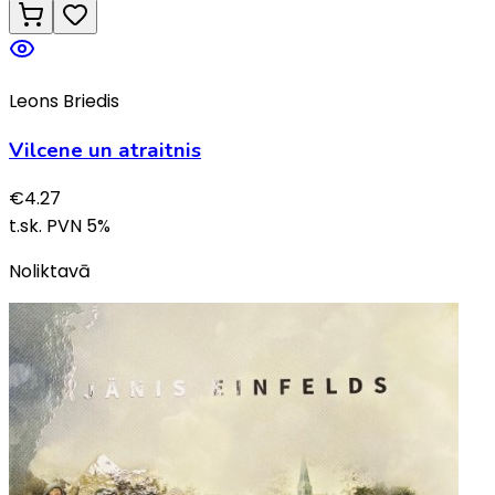
Leons Briedis
Vilcene un atraitnis
€
4.27
t.sk. PVN
5
%
Noliktavā