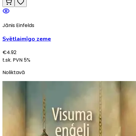
Jānis Einfelds
Svētlaimīgo zeme
€
4.92
t.sk. PVN
5
%
Noliktavā