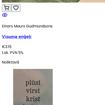
Einars Maurs Gudmundsons
Visuma eņģeļi
€
3.15
t.sk. PVN
5
%
Noliktavā