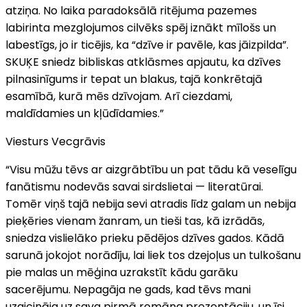
atziņa. No laika paradoksālā ritējuma pazemes
labirinta mezglojumos cilvēks spēj iznākt mīlošs un
labestīgs, jo ir ticējis, ka “dzīve ir pavēle, kas jāizpilda”.
SKUĶE sniedz bibliskas atklāsmes apjautu, ka dzīves
pilnasinīgums ir tepat un blakus, tajā konkrētajā
esamībā, kurā mēs dzīvojam. Arī ciezdami,
maldīdamies un kļūdīdamies.”
Viesturs Vecgrāvis
“Visu mūžu tēvs ar aizgrābtību un pat tādu kā veselīgu
fanātismu nodevās savai sirdslietai — literatūrai.
Tomēr viņš tajā nebija sevi atradis līdz galam un nebija
pieķēries vienam žanram, un tieši tas, kā izrādās,
sniedza vislielāko prieku pēdējos dzīves gados. Kādā
sarunā jokojot norādīju, lai liek tos dzejoļus un tulkošanu
pie malas un mēģina uzrakstīt kādu garāku
sacerējumu. Nepagāja ne gads, kad tēvs mani
uzaicināja uz sava pirmā romāna prezentāciju, un īsi