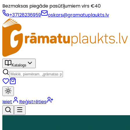
Bezmaksas piegāde pasūtījumiem virs €
40
+37128236959
oskars@gramatuplaukts.lv
Katalogs
Ieiet
Reģistrēties