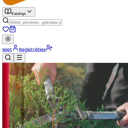
Katalogs
Ieiet
Reģistrēties