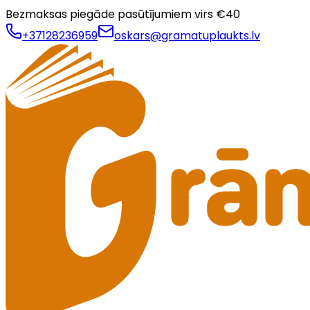
Bezmaksas piegāde pasūtījumiem virs €
40
+37128236959
oskars@gramatuplaukts.lv