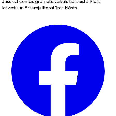
Jūsu uzticamais grāmatu veikals tiešsaistē. Plašs
latviešu un ārzemju literatūras klāsts.