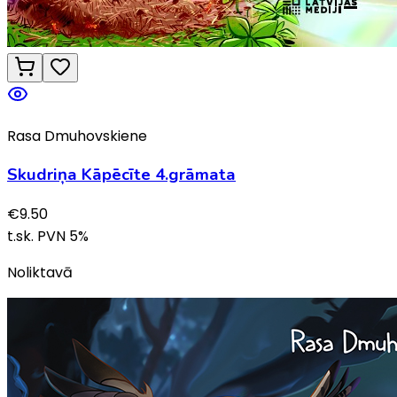
Rasa Dmuhovskiene
Skudriņa Kāpēcīte 4.grāmata
€
9.50
t.sk. PVN
5
%
Noliktavā