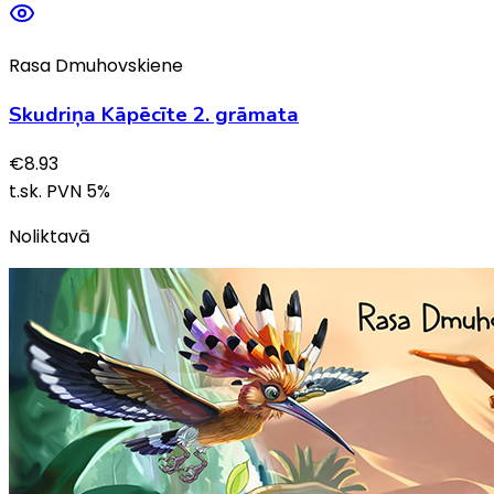
Rasa Dmuhovskiene
Skudriņa Kāpēcīte 2. grāmata
€
8.93
t.sk. PVN
5
%
Noliktavā