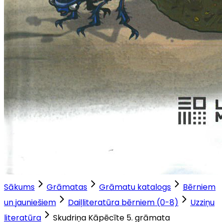
Sākums
Grāmatas
Grāmatu katalogs
Bērniem
un jauniešiem
Daiļliteratūra bērniem (0-8)
Uzziņu
literatūra
Skudriņa Kāpēcīte 5. grāmata