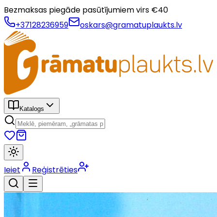
Bezmaksas piegāde pasūtījumiem virs €
40
+37128236959
oskars@gramatuplaukts.lv
Katalogs
Ieiet
Reģistrēties