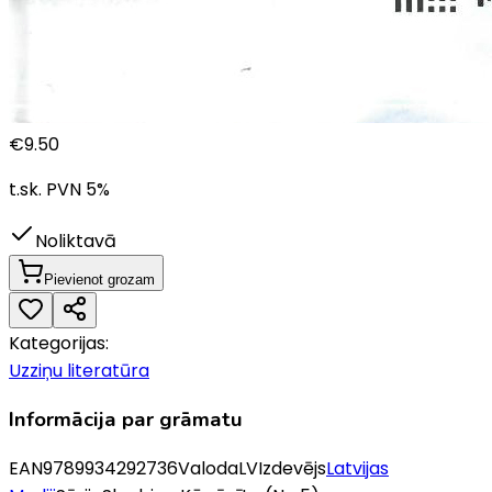
€
9.50
t.sk. PVN
5
%
Noliktavā
Pievienot grozam
Kategorijas:
Uzziņu literatūra
Informācija par grāmatu
EAN
9789934292736
Valoda
LV
Izdevējs
Latvijas