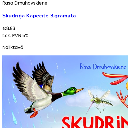
Rasa Dmuhovskiene
Skudriņa Kāpēcīte 3.grāmata
€
8.93
t.sk. PVN
5
%
Noliktavā