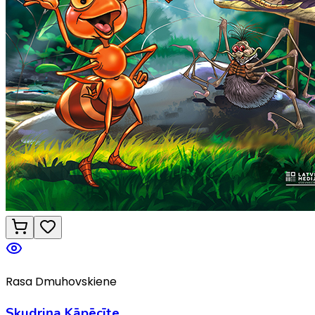
Rasa Dmuhovskiene
Skudriņa Kāpēcīte