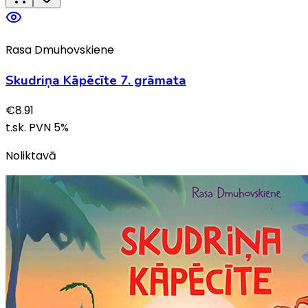
Rasa Dmuhovskiene
Skudriņa Kāpēcīte 7. grāmata
€
8.91
t.sk. PVN
5
%
Noliktavā