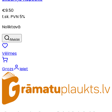
€
9.50
t.sk. PVN
5
%
Noliktavā
Meklēt
Vēlmes
Grozs
Ieiet