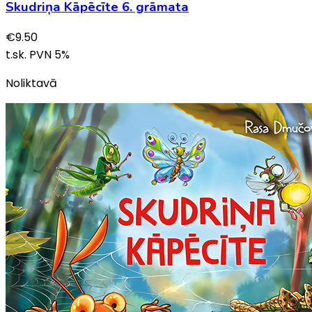
Skudriņa Kāpēcīte 6. grāmata
€
9.50
t.sk. PVN
5
%
Noliktavā