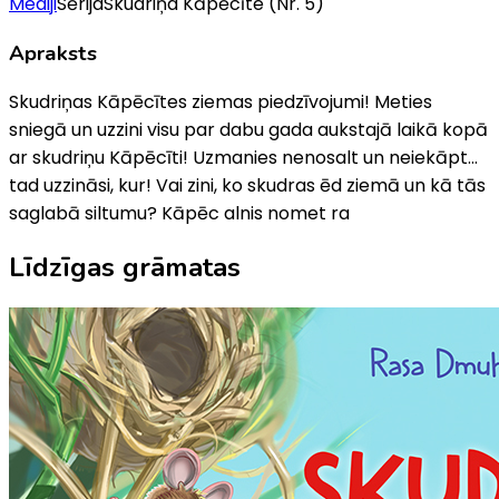
Mediji
Sērija
Skudriņa Kāpēcīte
(Nr. 5)
Apraksts
Skudriņas Kāpēcītes ziemas piedzīvojumi! Meties
sniegā un uzzini visu par dabu gada aukstajā laikā kopā
ar skudriņu Kāpēcīti! Uzmanies nenosalt un neiekāpt...
tad uzzināsi, kur! Vai zini, ko skudras ēd ziemā un kā tās
saglabā siltumu? Kāpēc alnis nomet ra
Līdzīgas grāmatas