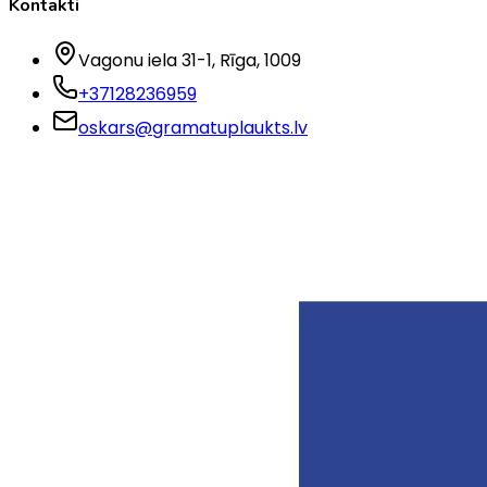
Kontakti
Vagonu iela 31-1
, Rīga
, 1009
+37128236959
oskars@gramatuplaukts.lv