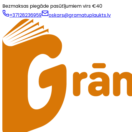
Bezmaksas piegāde pasūtījumiem virs €
40
+37128236959
oskars@gramatuplaukts.lv