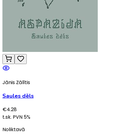
Jānis Zālītis
Saules dēls
€
4.28
t.sk. PVN
5
%
Noliktavā