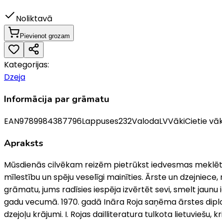
Noliktavā
Pievienot grozam
Kategorijas:
Dzeja
Informācija par grāmatu
EAN
9789984387796
Lappuses
232
Valoda
LV
Vāki
Cietie vāk
Apraksts
Mūsdienās cilvēkam reizēm pietrūkst iedvesmas meklēt ja
mīlestību un spēju veselīgi mainīties. Ārste un dzejniece,
grāmatu, jums radīsies iespēja izvērtēt sevi, smelt jaun
gadu vecumā. 1970. gadā Ināra Roja saņēma ārstes diplomu
dzejoļu krājumi. I. Rojas dailliteratura tulkota lietuviešu