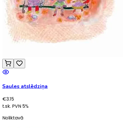
Saules atslēdziņa
€
3.15
t.sk. PVN
5
%
Noliktavā