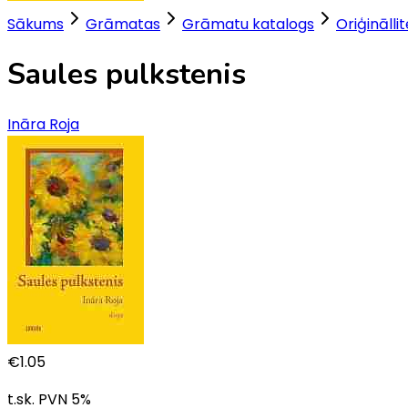
Sākums
Grāmatas
Grāmatu katalogs
Oriģinālli
Saules pulkstenis
Ināra Roja
€
1.05
t.sk. PVN
5
%