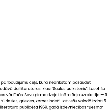
ir pārbaudījumu ceļš, kurā nedrīkstam pazaudēt
dāvā dailliteraturas izlasi “Saules pulkstenis”. Lasot šo
s vērtībās. Savu pirmo dzejoli Ināra Roja uzrakstīja — 9
iezies, griezies, zemeslode!”. Latviešu valodā izdoti 5
ailliteratura publicēta 1989. gadā izdevniecības “Liesma”