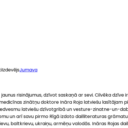
i
Izdevējs
Jumava
unus risinājumus, dzīvot saskaņā ar sevi. Cilvēka dzīve 
 medicīnas zinātņu doktore Ināra Roja latviešu lasītājam pie
u iedvesmu latviešu dzīvotgribā un vesture-zinatne-un-daba
 un arī savu pirmo Rīgā izdoto dailliteraturas grāmatu “Gr
, krievu, baltkrievu, ukraiņu, armēņu valodās. Ināras Rojas d