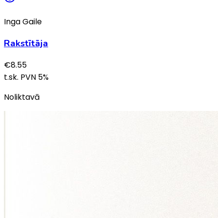
Inga Gaile
Rakstītāja
€
8.55
t.sk. PVN
5
%
Noliktavā