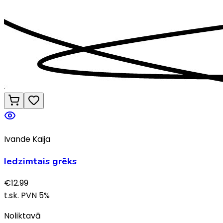
Ivande Kaija
Iedzimtais grēks
€
12.99
t.sk. PVN
5
%
Noliktavā