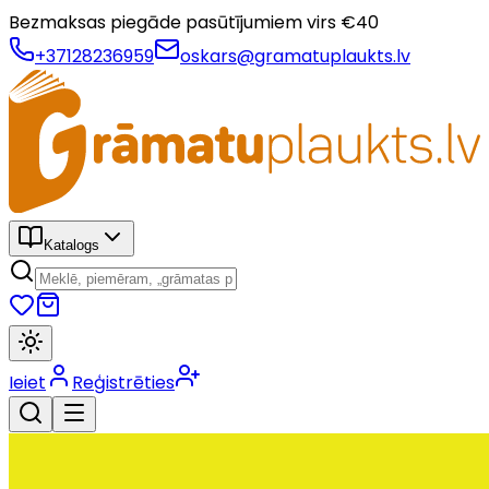
Bezmaksas piegāde pasūtījumiem virs €
40
+37128236959
oskars@gramatuplaukts.lv
Katalogs
Ieiet
Reģistrēties