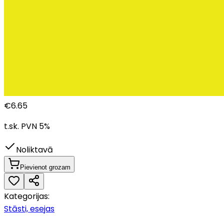
€
6.65
t.sk. PVN
5
%
Noliktavā
Pievienot grozam
Kategorijas:
Stāsti, esejas