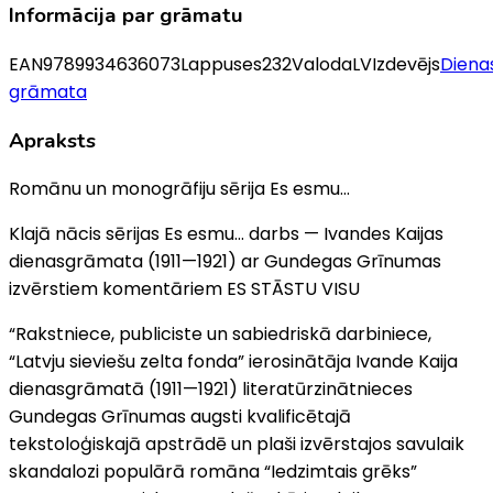
Informācija par grāmatu
EAN
9789934636073
Lappuses
232
Valoda
LV
Izdevējs
Diena
grāmata
Apraksts
Romānu un monogrāfiju sērija Es esmu…
Klajā nācis sērijas Es esmu… darbs — Ivandes Kaijas
dienasgrāmata (1911—1921) ar Gundegas Grīnumas
izvērstiem komentāriem ES STĀSTU VISU
“Rakstniece, publiciste un sabiedriskā darbiniece,
“Latvju sieviešu zelta fonda” ierosinātāja Ivande Kaija
dienasgrāmatā (1911—1921) literatūrzinātnieces
Gundegas Grīnumas augsti kvalificētajā
tekstoloģiskajā apstrādē un plaši izvērstajos savulaik
skandalozi populārā romāna “Iedzimtais grēks”