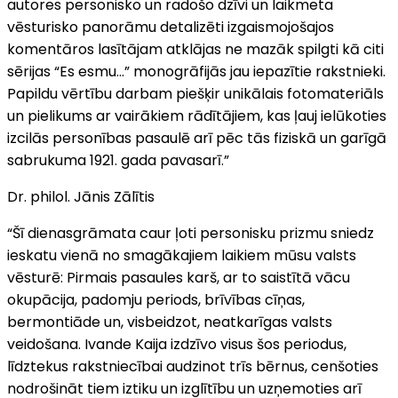
autores personisko un radošo dzīvi un laikmeta
vēsturisko panorāmu detalizēti izgaismojošajos
komentāros lasītājam atklājas ne mazāk spilgti kā citi
sērijas “Es esmu…” monogrāfijās jau iepazītie rakstnieki.
Papildu vērtību darbam piešķir unikālais fotomateriāls
un pielikums ar vairākiem rādītājiem, kas ļauj ielūkoties
izcilās personības pasaulē arī pēc tās fiziskā un garīgā
sabrukuma 1921. gada pavasarī.”
Dr. philol. Jānis Zālītis
“Šī dienasgrāmata caur ļoti personisku prizmu sniedz
ieskatu vienā no smagākajiem laikiem mūsu valsts
vēsturē: Pirmais pasaules karš, ar to saistītā vācu
okupācija, padomju periods, brīvības cīņas,
bermontiāde un, visbeidzot, neatkarīgas valsts
veidošana. Ivande Kaija izdzīvo visus šos periodus,
līdztekus rakstniecībai audzinot trīs bērnus, cenšoties
nodrošināt tiem iztiku un izglītību un uzņemoties arī