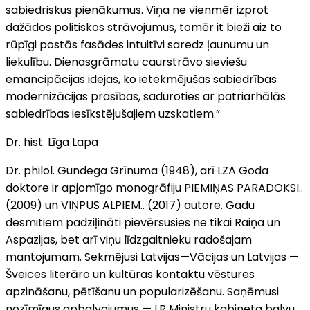
sabiedriskus pienākumus. Viņa ne vienmēr izprot
dažādos politiskos strāvojumus, tomēr it bieži aiz to
rūpīgi postās fasādes intuitīvi saredz ļaunumu un
liekulību. Dienasgrāmatu caurstrāvo sieviešu
emancipācijas idejas, ko ietekmējušas sabiedrības
modernizācijas prasības, saduroties ar patriarhālās
sabiedrības iesīkstējušajiem uzskatiem.”
Dr. hist. Līga Lapa
Dr. philol. Gundega Grīnuma (1948), arī LZA Goda
doktore ir apjomīgo monogrāfiju PIEMIŅAS PARADOKSI..
(2009) un VIŅPUS ALPIEM.. (2017) autore. Gadu
desmitiem padziļināti pievērsusies ne tikai Raiņa un
Aspazijas, bet arī viņu līdzgaitnieku radošajam
mantojumam. Sekmējusi Latvijas—Vācijas un Latvijas —
Šveices literāro un kultūras kontaktu vēstures
apzināšanu, pētīšanu un popularizēšanu. Saņēmusi
nozīmīgus apbalvojumus — LR Ministru kabineta balvu