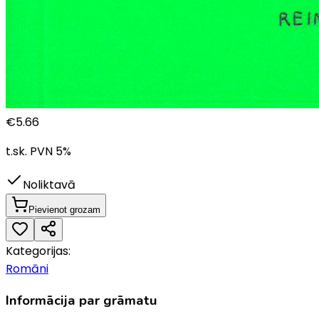
€
5.66
t.sk. PVN
5
%
Noliktavā
Pievienot grozam
Kategorijas:
Romāni
Informācija par grāmatu