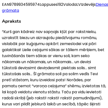
EAN
9789934595974
Lappuses
192
Valoda
LV
Izdevējs
Diena
grāmata
Apraksts
“Kurš gan kādreiz nav sapņojis kļūt par rakstnieku,
uzrakstīt biezu un aizraujošu piedzīvojumu romānu,
vislabāk par kuģojumu apkārt zemeslodei vai pāri
galaktikai! Lielie ceļojumi sākas ar tāliem mērķiem, bet
tuvināšanās tiem sākas ar vienu soli, kam seko
nākamais un nākamais, un nākamais... un deviņi
tūkstoši deviņsimt deviņdesmit piektais solis... simt
tūkstošais solis... Šī grāmata soli pa solim vedīs Tevi
pretī stāstam, kuru izveidosi pats! Norādes, par
pamatu ņemot “varoņa ceļojuma” shēmu, izvietotas tā,
lai kopā veidotu vienotu stāstu. Taču pa vidu ievietoti
radoši skribļi (jeb raksti! raksti! raksti! pamudinājumi),
kurus vari pildīt jebkurā laikā un secībā, tāpēc šķirsti