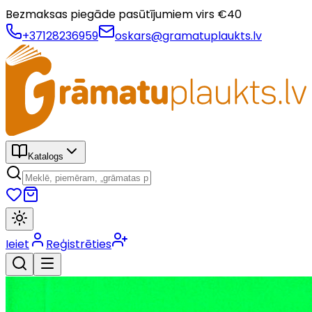
Bezmaksas piegāde pasūtījumiem virs €
40
+37128236959
oskars@gramatuplaukts.lv
Katalogs
Ieiet
Reģistrēties