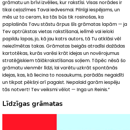
grāmatu un brīvi izvēlies, kur rakstīsi. Visas norādes ir
tikai ceļazīmes Tavai iedvesmai. Pilnīgi iespējams, un
mēs uz to ceram, ka tās būs tik rosinošas, ka
paplašinās Tavu stāstu ārpus šīs grāmatas lapām — ja
Tev aptrūkstas vietas rakstīšanai, ielīmē vai ieloki
papildu lapas, jo, kā jau katrs autors, tā Tu atklāsi vēl
neiezīmētas takas. Grāmatas beigās atradīsi dažādas
kartotēkas, kurās varēsi krāt idejas un novērojumus
stratēģiskiem tālākrakstīšanas soļiem. Tāpēc nēsā šo
grāmatu vienmēr līdzi, lai varētu uzkrāt spontānās
idejas, kas, kā liecina to nosaukums, parādās negaidīti
un tikpat pēkšņi arī pagaist. Nepalaid garām iespēju
tās notvert! Tev veiksmi vēlot — Inga un Reinis.”
Līdzīgas grāmatas