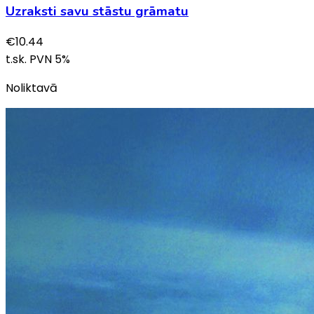
Uzraksti savu stāstu grāmatu
€
10.44
t.sk. PVN
5
%
Noliktavā