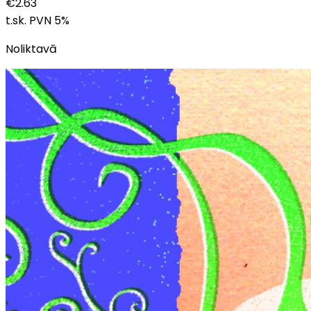
€
2.63
t.sk. PVN
5
%
Noliktavā