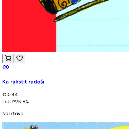
Kā rakstīt radoši
€
10.44
t.sk. PVN
5
%
Noliktavā