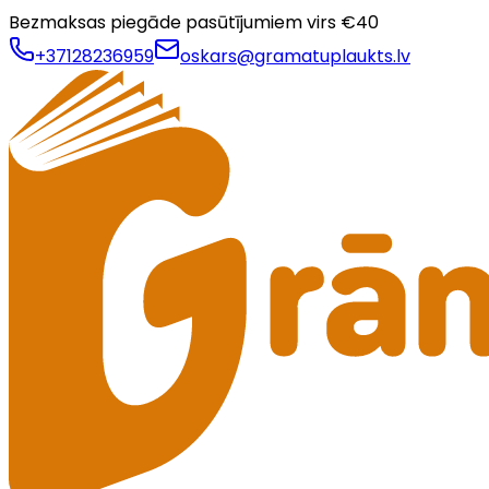
Bezmaksas piegāde pasūtījumiem virs €
40
+37128236959
oskars@gramatuplaukts.lv