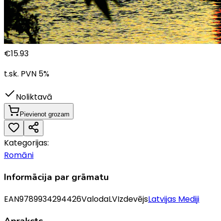
€
15.93
t.sk. PVN
5
%
Noliktavā
Pievienot grozam
Kategorijas:
Romāni
Informācija par grāmatu
EAN
9789934294426
Valoda
LV
Izdevējs
Latvijas Mediji
Apraksts