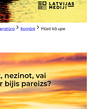
teratūra
Romāni
Plūsti kā upe