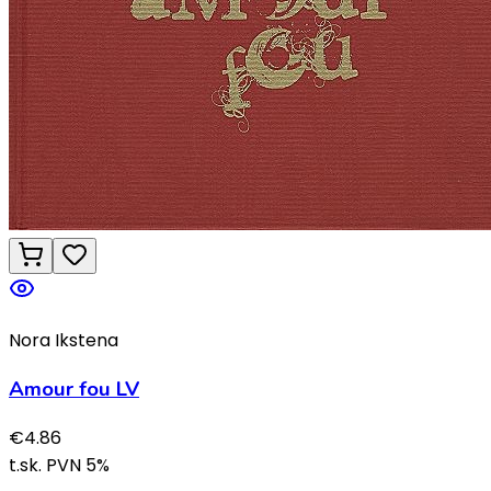
Nora Ikstena
Amour fou LV
€
4.86
t.sk. PVN
5
%