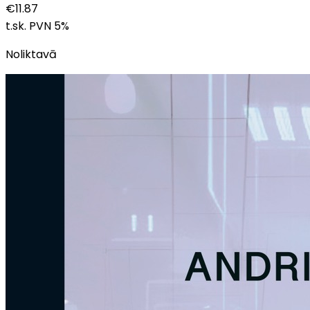
€
11.87
t.sk. PVN
5
%
Noliktavā