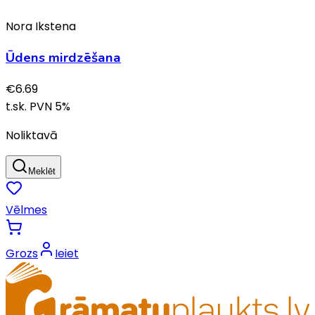
Nora Ikstena
Ūdens mirdzēšana
€
6.69
t.sk. PVN
5
%
Noliktavā
Meklēt
Vēlmes
Grozs
Ieiet