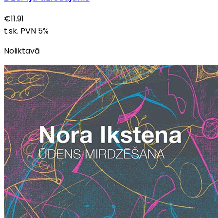
€
11.91
t.sk. PVN
5
%
Noliktavā