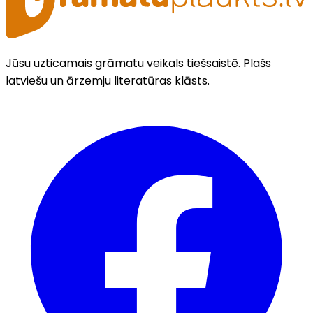
Jūsu uzticamais grāmatu veikals tiešsaistē. Plašs
latviešu un ārzemju literatūras klāsts.