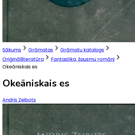
Sākums
Grāmatas
Grāmatu katalogs
Oriģinālliteratūra
Fantastika, šausmu romāni
Okeāniskais es
Okeāniskais es
Andris Zeibots