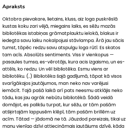
Apraksts
Oktobra pievakare, lietains, kluss, aiz loga puskrēslā
kustas koku zari vējā, miegains laiks, es sēžu mazās
bibliotēkas istabiņas grāmatplauktu ielokā, blakus ir
iedegta savu laiku nokalpojusi stāvlampa. Ārā jau sācis
tumst, tāpēc redzu savu atspulgu loga rūtī. Es skatos
tam acīs. Absolūts sentiments. Viss ir vienkopus —
pasaules tumsa, es-vērotājs, kura acis izgaismo, un es-
attēls, ko redzu. Un vēl bibliotēka. Esmu viens ar
bibliotēku. (..) Bibliotēka šajā gadījumā, tāpat kā visos
svarīgākajos jautājumos, man neko nav varējusi
iemācīt. Tajā pašā laikā arī pats neesmu atklājis neko
tādu, kas jau agrāk nebūtu bibliotēkā. Šādā veidā
domājot, es palikšu turpat, kur sēžu, ar tām pašām
atšķirtajām lappusēm klēpī, tām pašām brillēm uz
acīm. Tātad — jādomā ne tā. Jāuzdod pareizais, tikai uz
manu vienīgo dzīvi attiecināmais jautājums dzīvē, kāda