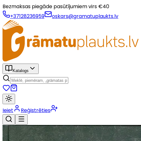
Bezmaksas piegāde pasūtījumiem virs €
40
+37128236959
oskars@gramatuplaukts.lv
Katalogs
Ieiet
Reģistrēties