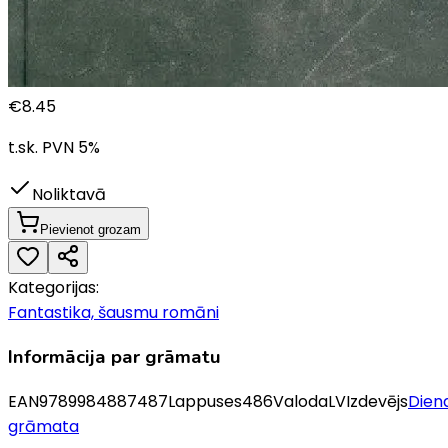
€
8.45
t.sk. PVN
5
%
Noliktavā
Pievienot grozam
Kategorijas:
Fantastika, šausmu romāni
Informācija par grāmatu
EAN
9789984887487
Lappuses
486
Valoda
LV
Izdevējs
Dien
grāmata