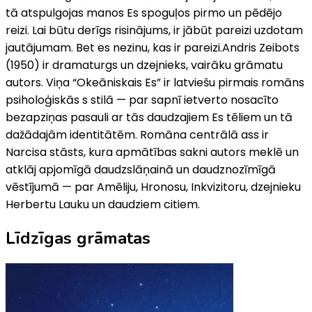
tā atspulgojas manos Es spoguļos pirmo un pēdējo
reizi. Lai būtu derīgs risinājums, ir jābūt pareizi uzdotam
jautājumam. Bet es nezinu, kas ir pareizi.Andris Zeibots
(1950) ir dramaturgs un dzejnieks, vairāku grāmatu
autors. Viņa “Okeāniskais Es” ir latviešu pirmais romāns
psiholoģiskās s stilā — par sapnī ietverto nosacīto
bezapziņas pasauli ar tās daudzajiem Es tēliem un tā
dažādajām identitātēm. Romāna centrālā ass ir
Narcisa stāsts, kura apmātības sakni autors meklē un
atklāj apjomīgā daudzslāņainā un daudznozīmīgā
vēstījumā — par Amēliju, Hronosu, Inkvizitoru, dzejnieku
Herbertu Lauku un daudziem citiem.
Līdzīgas grāmatas