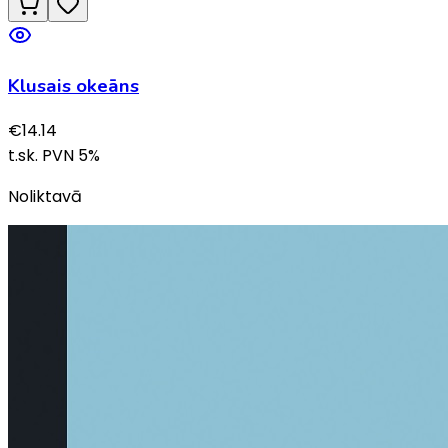
Klusais okeāns
€
14.14
t.sk. PVN
5
%
Noliktavā