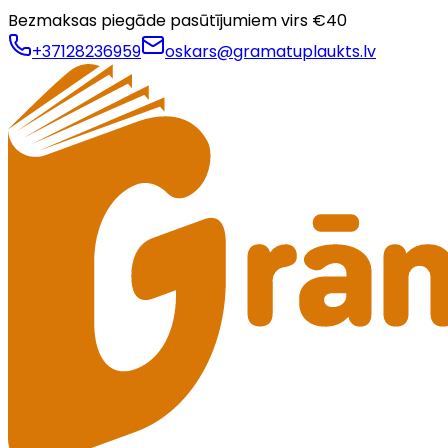
Bezmaksas piegāde pasūtījumiem virs €
40
+37128236959
oskars@gramatuplaukts.lv