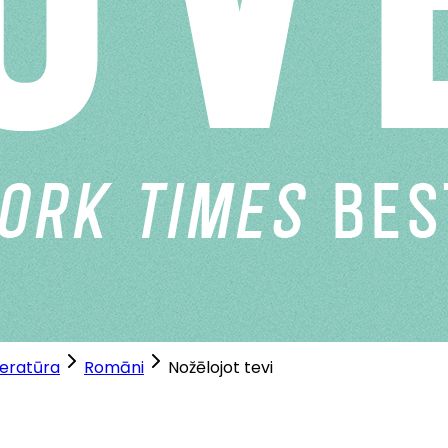
teratūra
Romāni
Nožēlojot tevi