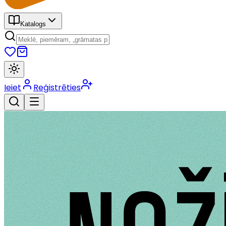
Katalogs
Ieiet
Reģistrēties