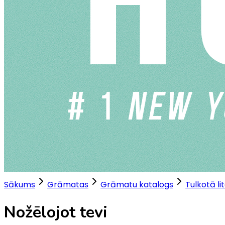
Sākums
Grāmatas
Grāmatu katalogs
Tulkotā li
Nožēlojot tevi