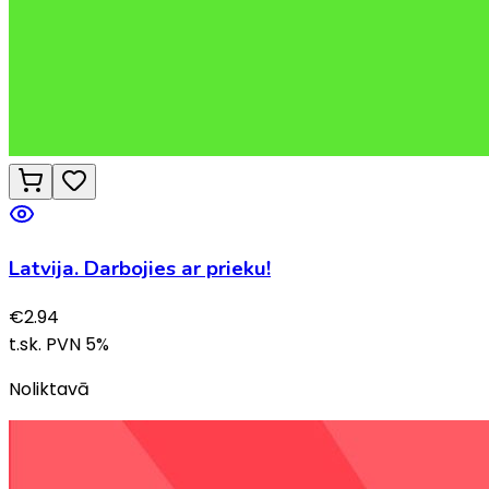
Latvija. Darbojies ar prieku!
€
2.94
t.sk. PVN
5
%
Noliktavā