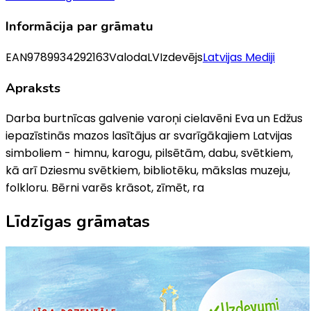
Informācija par grāmatu
EAN
9789934292163
Valoda
LV
Izdevējs
Latvijas Mediji
Apraksts
Darba burtnīcas galvenie varoņi cielavēni Eva un Edžus
iepazīstinās mazos lasītājus ar svarīgākajiem Latvijas
simboliem - himnu, karogu, pilsētām, dabu, svētkiem,
kā arī Dziesmu svētkiem, bibliotēku, mākslas muzeju,
folkloru. Bērni varēs krāsot, zīmēt, ra
Līdzīgas grāmatas