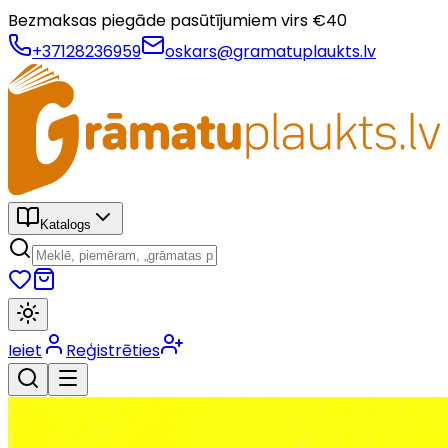
Bezmaksas piegāde pasūtījumiem virs €
40
+37128236959
oskars@gramatuplaukts.lv
Katalogs
Ieiet
Reģistrēties