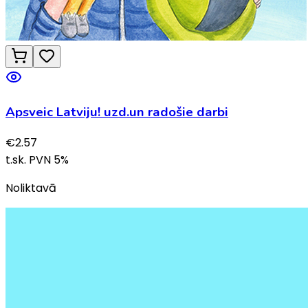
Apsveic Latviju! uzd.un radošie darbi
€
2.57
t.sk. PVN
5
%
Noliktavā