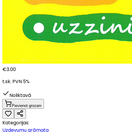
€
3.00
t.sk. PVN
5
%
Noliktavā
Pievienot grozam
Kategorijas:
Uzdevumu grāmata