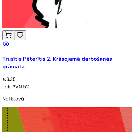
Trusītis Pēterītis 2. Krāsojamā darbošanās
grāmata
€
3.35
t.sk. PVN
5
%
Noliktavā