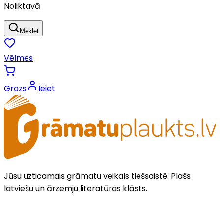
Noliktavā
Meklēt
Vēlmes
Grozs
Ieiet
Jūsu uzticamais grāmatu veikals tiešsaistē. Plašs
latviešu un ārzemju literatūras klāsts.