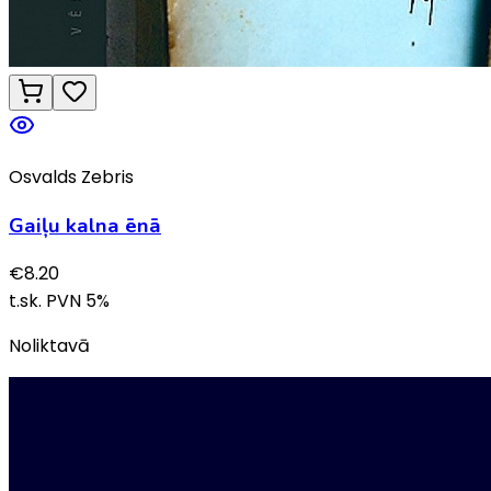
Osvalds Zebris
Gaiļu kalna ēnā
€
8.20
t.sk. PVN
5
%
Noliktavā