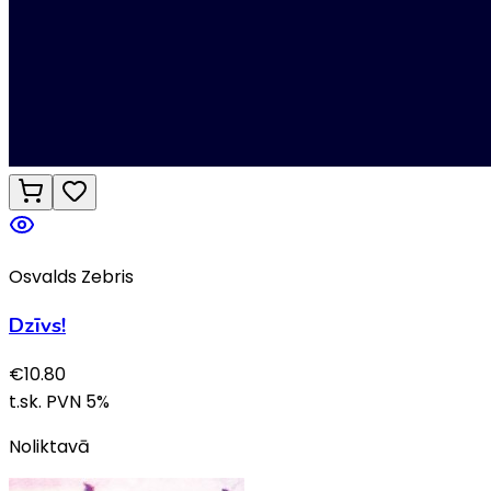
Osvalds Zebris
Dzīvs!
€
10.80
t.sk. PVN
5
%
Noliktavā