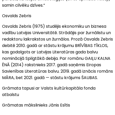
samin cilvēku dzīves.”
Osvalds Zebris
Osvalds Zebris (1975) studējis ekonomiku un biznesa
vadību Latvijas Universitātē. Strādājis par žurnālistu un
redaktoru laikrakstos un žurnālos. Prozā Osvalds Zebris
debitē 2010. gadā ar stāstu krājumu BRĪVĪBAS TĪKLOS,
kas godalgots ar Latvijas Literatūras gada balvu
nominācijā Spilgtākā debija. Par romānu GAIĻU KALNA
ĒNĀ (2014) rakstnieks 2017. gadā saņēmis Eiropas
Savienības Literatūras balvu. 2019. gadā iznācis romāns
MĀRA, bet 2021. gadā — stāstu krājums ŠAUBAS.
Grāmata tapusi ar Valsts kultūrkapitāla fonda
atbalstu
Grāmatas mākslinieks Jānis Esītis