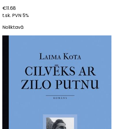
€
11.68
t.sk. PVN
5
%
Noliktavā