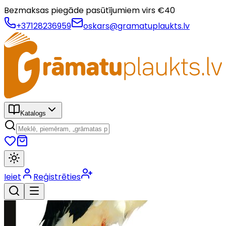
Bezmaksas piegāde pasūtījumiem virs €
40
+37128236959
oskars@gramatuplaukts.lv
Katalogs
Ieiet
Reģistrēties