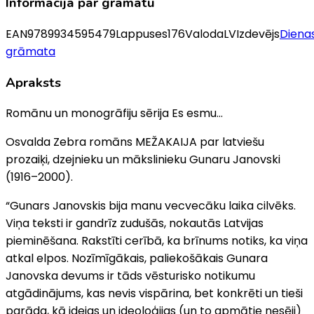
Informācija par grāmatu
EAN
9789934595479
Lappuses
176
Valoda
LV
Izdevējs
Diena
grāmata
Apraksts
Romānu un monogrāfiju sērija Es esmu…
Osvalda Zebra romāns MEŽAKAIJA par latviešu
prozaiķi, dzejnieku un mākslinieku Gunaru Janovski
(1916–2000).
“Gunars Janovskis bija manu vecvecāku laika cilvēks.
Viņa teksti ir gandrīz zudušās, nokautās Latvijas
pieminēšana. Rakstīti cerībā, ka brīnums notiks, ka viņa
atkal elpos. Nozīmīgākais, paliekošākais Gunara
Janovska devums ir tāds vēsturisko notikumu
atgādinājums, kas nevis vispārina, bet konkrēti un tieši
parāda, kā idejas un ideoloģijas (un to apmātie nesēji)