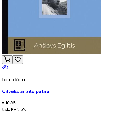
Laima Kota
Cilvēks ar zilo putnu
€
10.85
t.sk. PVN
5
%