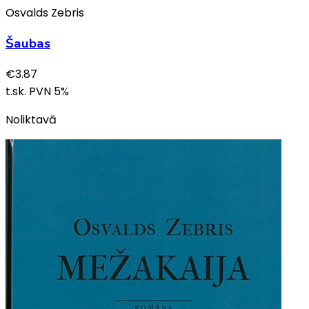
Osvalds Zebris
Šaubas
€
3.87
t.sk. PVN
5
%
Noliktavā