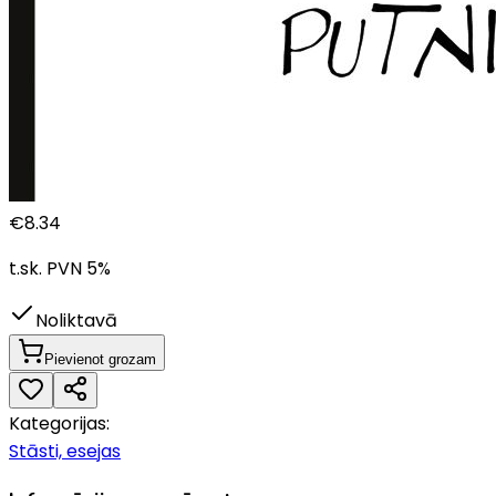
€
8.34
t.sk. PVN
5
%
Noliktavā
Pievienot grozam
Kategorijas:
Stāsti, esejas