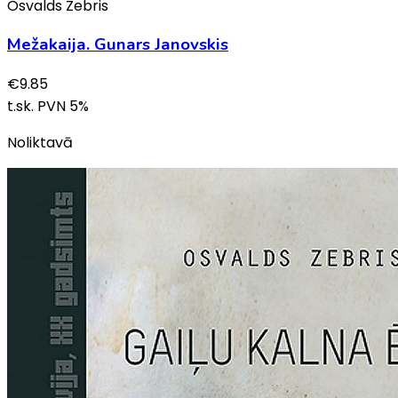
Osvalds Zebris
Mežakaija. Gunars Janovskis
€
9.85
t.sk. PVN
5
%
Noliktavā