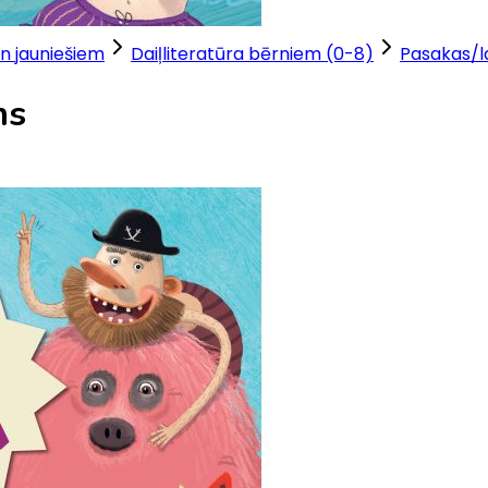
n jauniešiem
Daiļliteratūra bērniem (0-8)
Pasakas/
ms