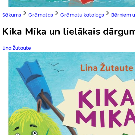
Sākums
Grāmatas
Grāmatu katalogs
Bērniem u
Kika Mika un lielākais dārgu
Lina Žutaute