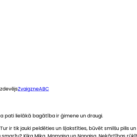
Izdevējs
ZvaigzneABC
a pati lielākā bagātība ir ģimene un draugi.
r ir tik jauki peldēties un šļakstīties, būvēt smilšu pilis
u smaržu? Kika Mika, Mamaisa un Nanaisa, Nekārtības rūķīt