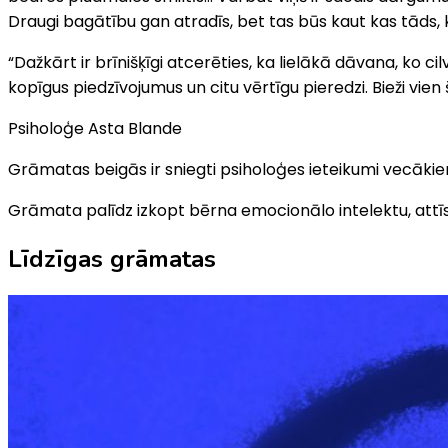
Draugi bagātību gan atradīs, bet tas būs kaut kas tāds, k
“Dažkārt ir brīnišķīgi atcerēties, ka lielākā dāvana, ko c
kopīgus piedzīvojumus un citu vērtīgu pieredzi. Bieži vie
Psiholoģe Asta Blande
Grāmatas beigās ir sniegti psiholoģes ieteikumi vecāki
Grāmata palīdz izkopt bērna emocionālo intelektu, attīst
Līdzīgas grāmatas