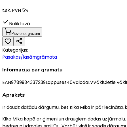
t.sk. PVN
5
%
Noliktavā
Pievienot grozam
Kategorijas:
Pasakas/lasāmgrāmata
Informācija par grāmatu
EAN
9789934337239
Lappuses
40
Valoda
LV
Vāki
Cietie vāki
Apraksts
Ir daudz dažādu dārgumu, bet Kika Mika ir pārliecināta, k
Kika Mika kopā ar ģimeni un draugiem dodas uz jūrmalu. Tu
bedres pludmales smiltīs... Varbūt viņš ir saodis dārgum