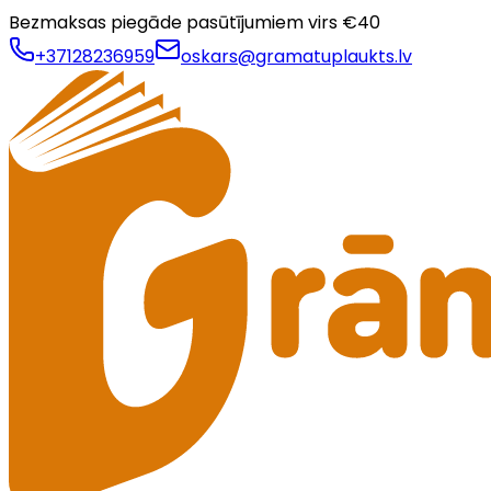
Bezmaksas piegāde pasūtījumiem virs €
40
+37128236959
oskars@gramatuplaukts.lv