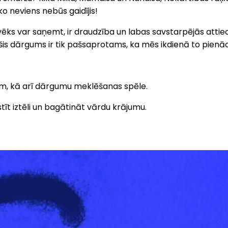
o neviens nebūs gaidījis!
ilvēks var saņemt, ir draudzība un labas savstarpējās attie
n šis dārgums ir tik pašsaprotams, ka mēs ikdienā to pienā
em, kā arī dārgumu meklēšanas spēle.
īt iztēli un bagātināt vārdu krājumu.