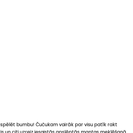
 un spēlēt bumbu! Čučukam vairāk par visu patīk rakt
is un citi uzreiz iesaistās apslēptās mantas meklēšanā.