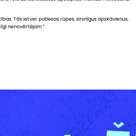
cības. Tās ietver patiesas rūpes, sirsnīgus apskāvienus,
cīgi nenovērtējam.”