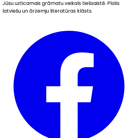
Jūsu uzticamais grāmatu veikals tiešsaistē. Plašs
latviešu un ārzemju literatūras klāsts.