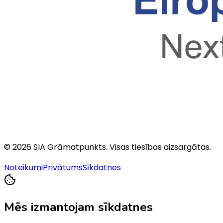
©
2026
SIA Grāmatpunkts
. Visas tiesības aizsargātas.
Noteikumi
Privātums
Sīkdatnes
Mēs izmantojam sīkdatnes