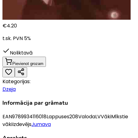
€
4.20
t.sk. PVN
5
%
Noliktavā
Pievienot grozam
Kategorijas:
Dzeja
Informācija par grāmatu
EAN
9789934116018
Lappuses
208
Valoda
LV
Vāki
Mīkstie
vāki
Izdevējs
Jumava
Apraksts