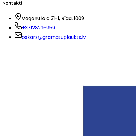
Kontakti
Vagonu iela 31-1
, Rīga
, 1009
+37128236959
oskars@gramatuplaukts.lv