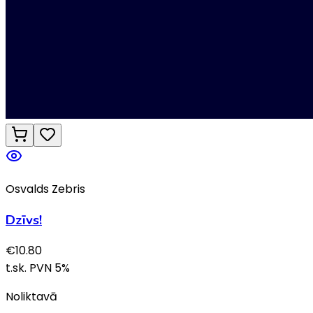
Osvalds Zebris
Dzīvs!
€
10.80
t.sk. PVN
5
%
Noliktavā