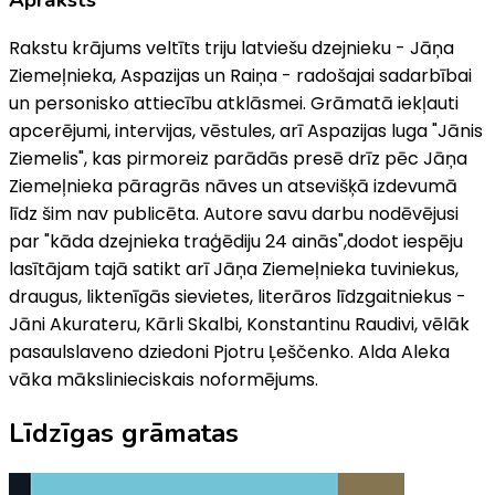
Rakstu krājums veltīts triju latviešu dzejnieku - Jāņa
Ziemeļnieka, Aspazijas un Raiņa - radošajai sadarbībai
un personisko attiecību atklāsmei. Grāmatā iekļauti
apcerējumi, intervijas, vēstules, arī Aspazijas luga "Jānis
Ziemelis", kas pirmoreiz parādās presē drīz pēc Jāņa
Ziemeļnieka pāragrās nāves un atsevišķā izdevumā
līdz šim nav publicēta. Autore savu darbu nodēvējusi
par "kāda dzejnieka traģēdiju 24 ainās",dodot iespēju
lasītājam tajā satikt arī Jāņa Ziemeļnieka tuviniekus,
draugus, liktenīgās sievietes, literāros līdzgaitniekus -
Jāni Akurateru, Kārli Skalbi, Konstantinu Raudivi, vēlāk
pasaulslaveno dziedoni Pjotru Ļeščenko. Alda Aleka
vāka mākslinieciskais noformējums.
Līdzīgas grāmatas