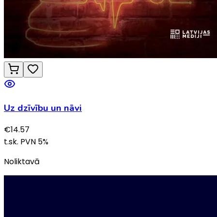
Uz dzīvību un nāvi
€
14.57
t.sk. PVN
5
%
Noliktavā