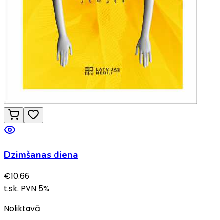
Dzimšanas diena
€
10.66
t.sk. PVN
5
%
Noliktavā