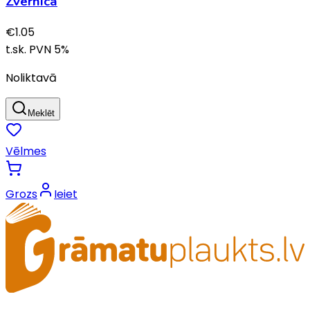
Zvērnīca
€
1.05
t.sk. PVN
5
%
Noliktavā
Meklēt
Vēlmes
Grozs
Ieiet