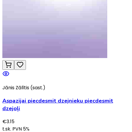
Jānis Zālītis (sast.)
Aspazijai piecdesmit dzejnieku piecdesmit
dzejoļi
€
3.15
t.sk. PVN
5
%