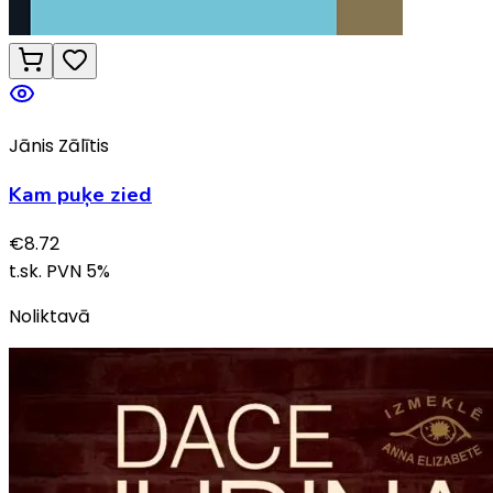
Jānis Zālītis
Kam puķe zied
€
8.72
t.sk. PVN
5
%
Noliktavā