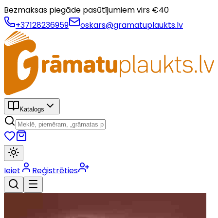
Bezmaksas piegāde pasūtījumiem virs €
40
+37128236959
oskars@gramatuplaukts.lv
Katalogs
Ieiet
Reģistrēties