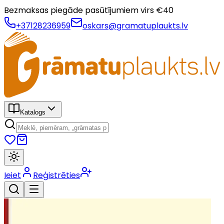
Bezmaksas piegāde pasūtījumiem virs €
40
+37128236959
oskars@gramatuplaukts.lv
Katalogs
Ieiet
Reģistrēties