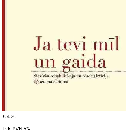
€
4.20
t.sk. PVN
5
%