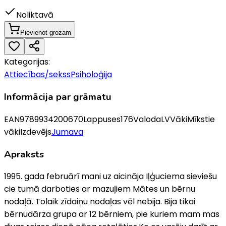
Noliktavā
Pievienot grozam
Kategorijas:
Attiecības/sekss
Psiholoģija
Informācija par grāmatu
EAN
9789934200670
Lappuses
176
Valoda
LV
Vāki
Mīkstie
vāki
Izdevējs
Jumava
Apraksts
1995. gada februārī mani uz­ aicināja Iļģuciema sieviešu
cie­ tumā darboties ar mazuļiem Mātes un bērnu
nodaļā. Tolaik zīdaiņu nodaļas vēl nebija. Bija tikai
bērnudārza grupa ar 12 bērniem, pie kuriem mam­ mas