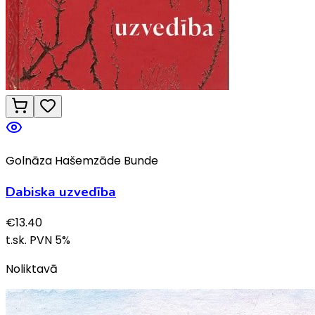
Golnāza Hašemzāde Bunde
Dabiska uzvedība
€
13.40
t.sk. PVN
5
%
Noliktavā