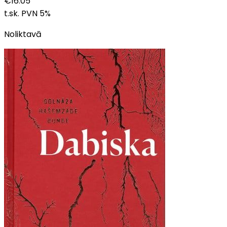
€
16.05
t.sk. PVN
5
%
Noliktavā