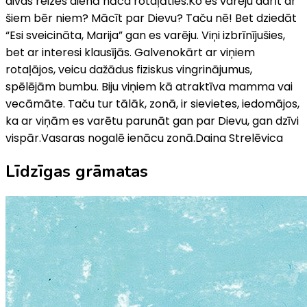
divas reizes dienā nāca rotaļāties.Ko es varēju darīt ar
šiem bēr­ niem? Mācīt par Dievu? Taču nē! Bet dziedāt
“Esi sveicināta, Marija” gan es varēju. Viņi izbrīnījušies,
bet ar interesi klausījās. Galvenokārt ar viņiem
rotaļājos, veicu dažādus fiziskus vingrinājumus,
spēlējām bumbu. Biju viņiem kā atraktīva mamma vai
vecāmāte. Taču tur tālāk, zonā, ir sievietes, iedomājos,
ka ar viņām es varētu parunāt gan par Dievu, gan dzīvi
vispār.Vasaras nogalē ienācu zonā.Daina Strelēvica
Līdzīgas grāmatas