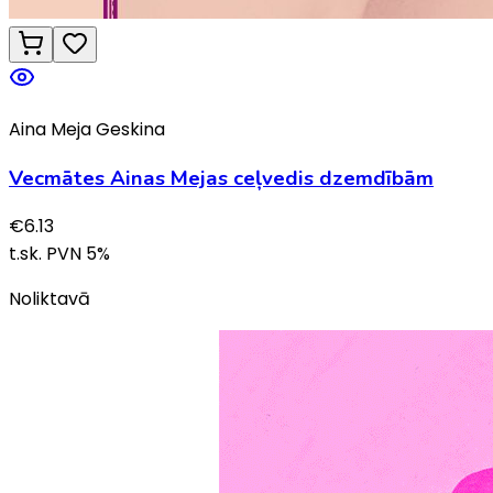
Aina Meja Geskina
Vecmātes Ainas Mejas ceļvedis dzemdībām
€
6.13
t.sk. PVN
5
%
Noliktavā