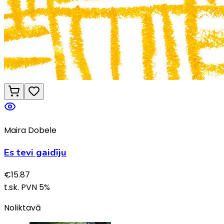
Maira Dobele
Es tevi gaidīju
€
15.87
t.sk. PVN
5
%
Noliktavā