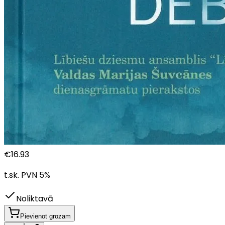
€
16.93
t.sk. PVN
5
%
Noliktavā
Pievienot grozam