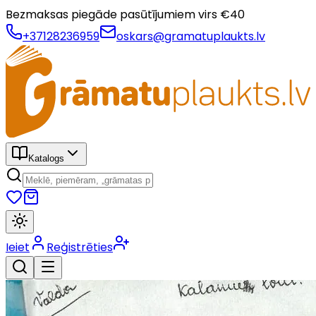
Bezmaksas piegāde pasūtījumiem virs €
40
+37128236959
oskars@gramatuplaukts.lv
Katalogs
Ieiet
Reģistrēties