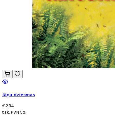
Jāņu dziesmas
€
2.94
t.sk. PVN
5
%