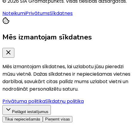
©
2026
SIA Grāmatpunkts
. Visas tiesības aizsargātas.
Noteikumi
Privātums
Sīkdatnes
Mēs izmantojam sīkdatnes
Mēs izmantojam sīkdatnes, lai uzlabotu jūsu pieredzi
mūsu vietnē. Dažas sīkdatnes ir nepieciešamas vietnes
darbībai, savukārt citas palīdz mums uzlabot vietni un
nodrošināt personalizētu saturu.
Privātuma politika
Sīkdatņu politika
Pielāgot iestatījumus
Tikai nepieciešamās
Pieņemt visas