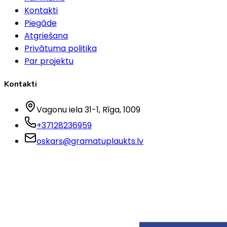
Kontakti
Piegāde
Atgriešana
Privātuma politika
Par projektu
Kontakti
Vagonu iela 31-1
, Rīga
, 1009
+37128236959
oskars@gramatuplaukts.lv