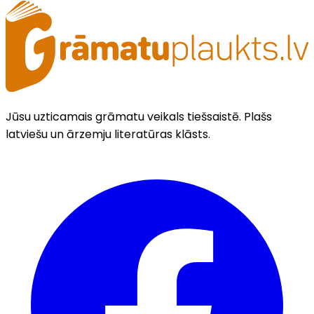
Jūsu uzticamais grāmatu veikals tiešsaistē. Plašs
latviešu un ārzemju literatūras klāsts.