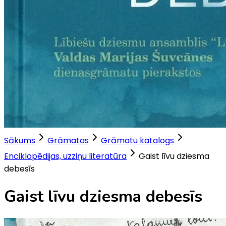
Sākums
Grāmatas
Grāmatu katalogs
Enciklopēdijas, uzziņu literatūra
Gaist līvu dziesma
debesīs
Gaist līvu dziesma debesīs