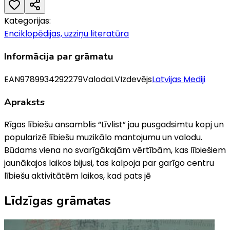
Kategorijas:
Enciklopēdijas, uzziņu literatūra
Informācija par grāmatu
EAN
9789934292279
Valoda
LV
Izdevējs
Latvijas Mediji
Apraksts
Rīgas lībiešu ansamblis “Līvlist” jau pusgadsimtu kopj un
popularizē lībiešu muzikālo mantojumu un valodu.
Būdams viena no svarīgākajām vērtībām, kas lībiešiem
jaunākajos laikos bijusi, tas kalpoja par garīgo centru
lībiešu aktivitātēm laikos, kad pats jē
Līdzīgas grāmatas