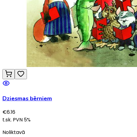
Dziesmas bērniem
€
6.16
t.sk. PVN
5
%
Noliktavā