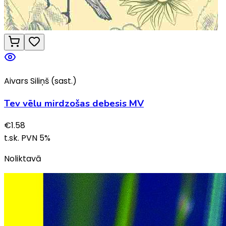
Aivars Siliņš (sast.)
Tev vēlu mirdzošas debesis MV
€
1.58
t.sk. PVN
5
%
Noliktavā