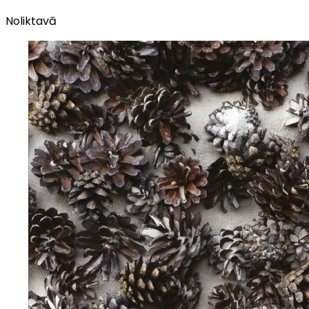
Noliktavā