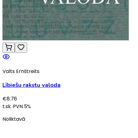
Valts Ernštreits
Lībiešu rakstu valoda
€
8.76
t.sk. PVN
5
%
Noliktavā