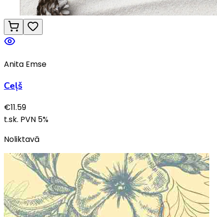
Anita Emse
Ceļš
€
11.59
t.sk. PVN
5
%
Noliktavā