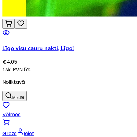
Līgo visu cauru nakti, Līgo!
€
4.05
t.sk. PVN
5
%
Noliktavā
Meklēt
Vēlmes
Grozs
Ieiet