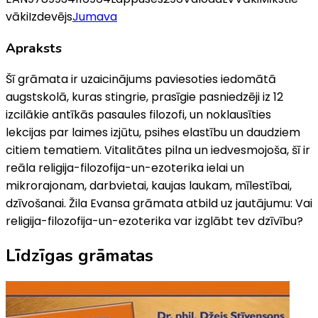
vāki
Izdevējs
Jumava
Apraksts
Šī grāmata ir uzaicinājums paviesoties iedomātā
augstskolā, kuras stingrie, prasīgie pasniedzēji iz 12
izcilākie antīkās pasaules filozofi, un noklausīties
lekcijas par laimes izjūtu, psihes elastību un daudziem
citiem tematiem. Vitalitātes pilna un iedvesmojoša, šī ir
reāla religija-filozofija-un-ezoterika ielai un
mikrorajonam, darbvietai, kaujas laukam, mīlestībai,
dzīvošanai. Žila Evansa grāmata atbild uz jautājumu: Vai
religija-filozofija-un-ezoterika var izglābt tev dzīvību?
Līdzīgas grāmatas