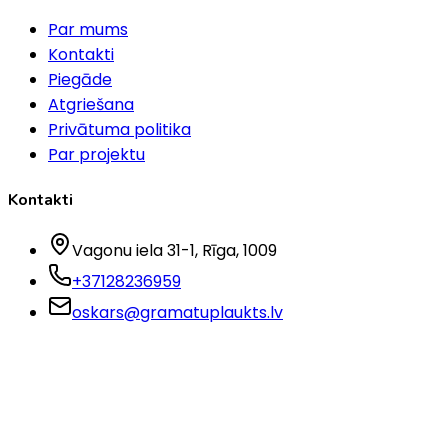
Par mums
Kontakti
Piegāde
Atgriešana
Privātuma politika
Par projektu
Kontakti
Vagonu iela 31-1
, Rīga
, 1009
+37128236959
oskars@gramatuplaukts.lv