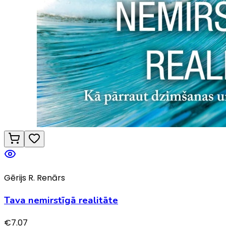
Gērijs R. Renārs
Tava nemirstīgā realitāte
€
7.07