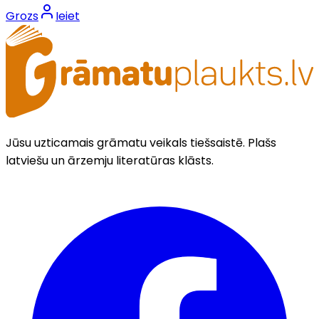
Grozs
Ieiet
Jūsu uzticamais grāmatu veikals tiešsaistē. Plašs
latviešu un ārzemju literatūras klāsts.