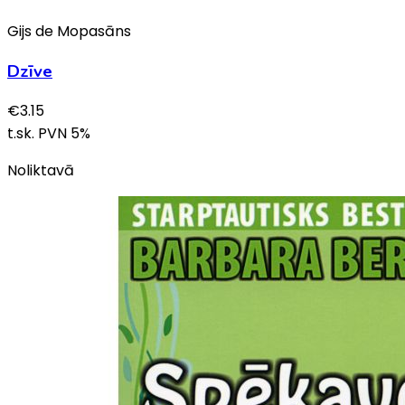
Gijs de Mopasāns
Dzīve
€
3.15
t.sk. PVN
5
%
Noliktavā