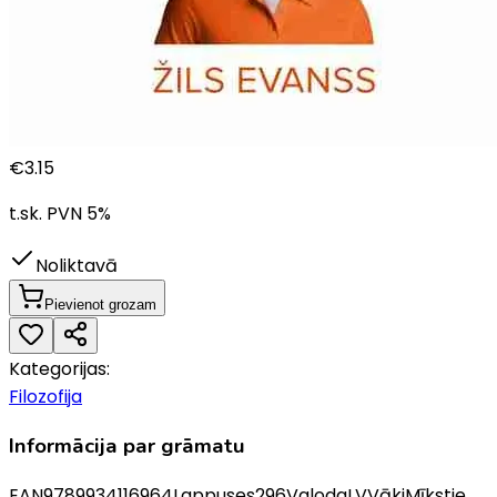
€
3.15
t.sk. PVN
5
%
Noliktavā
Pievienot grozam
Kategorijas:
Filozofija
Informācija par grāmatu
EAN
9789934116964
Lappuses
296
Valoda
LV
Vāki
Mīkstie