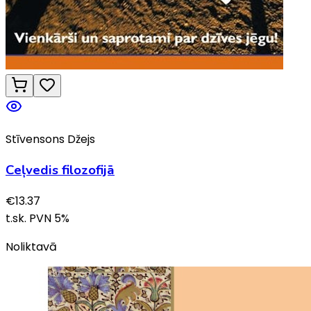
Stīvensons Džejs
Ceļvedis filozofijā
€
13.37
t.sk. PVN
5
%
Noliktavā