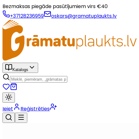
Bezmaksas piegāde pasūtījumiem virs €
40
+37128236959
oskars@gramatuplaukts.lv
Katalogs
Ieiet
Reģistrēties