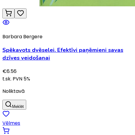
Barbara Bergere
Spēkavots dvēselei. Efektīvi paņēmieni savas
dzīves veidošanai
€
6.56
t.sk. PVN
5
%
Noliktavā
Meklēt
Vēlmes