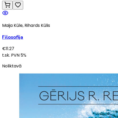
Maija Kūle, Rihards Kūlis
Filosofija
€
11.27
t.sk. PVN
5
%
Noliktavā