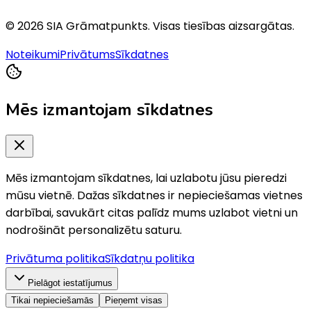
©
2026
SIA Grāmatpunkts
. Visas tiesības aizsargātas.
Noteikumi
Privātums
Sīkdatnes
Mēs izmantojam sīkdatnes
Mēs izmantojam sīkdatnes, lai uzlabotu jūsu pieredzi
mūsu vietnē. Dažas sīkdatnes ir nepieciešamas vietnes
darbībai, savukārt citas palīdz mums uzlabot vietni un
nodrošināt personalizētu saturu.
Privātuma politika
Sīkdatņu politika
Pielāgot iestatījumus
Tikai nepieciešamās
Pieņemt visas