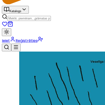
Katalogs
Ieiet
Reģistrēties