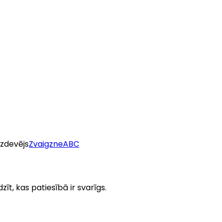
Izdevējs
ZvaigzneABC
zīt, kas patiesībā ir svarīgs.