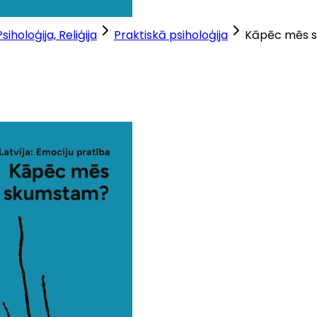
Psiholoģija, Reliģija
Praktiskā psiholoģija
Kāpēc mēs 