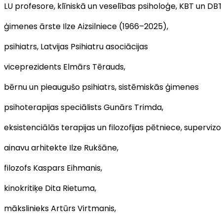
LU profesore, klīniskā un veselības psiholoģe, KBT un DBT 
ģimenes ārste Ilze Aizsilniece (1966–2025),
psihiatrs, Latvijas Psihiatru asociācijas
viceprezidents Elmārs Tērauds,
bērnu un pieaugušo psihiatrs, sistēmiskās ģimenes
psihoterapijas speciālists Gunārs Trimda,
eksistenciālās terapijas un filozofijas pētniece, superv
ainavu arhitekte Ilze Rukšāne,
filozofs Kaspars Eihmanis,
kinokritiķe Dita Rietuma,
mākslinieks Artūrs Virtmanis,