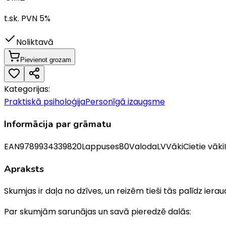
t.sk. PVN
5
%
Noliktavā
Pievienot grozam
Kategorijas:
Praktiskā psiholoģija
Personīgā izaugsme
Informācija par grāmatu
EAN
9789934339820
Lappuses
80
Valoda
LV
Vāki
Cietie vāki
Apraksts
Skumjas ir daļa no dzīves, un reizēm tieši tās palīdz ieraud
Par skumjām sarunājas un savā pieredzē dalās: