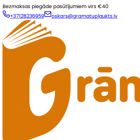
Bezmaksas piegāde pasūtījumiem virs €
40
+37128236959
oskars@gramatuplaukts.lv