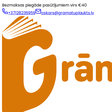
Bezmaksas piegāde pasūtījumiem virs €
40
+37128236959
oskars@gramatuplaukts.lv