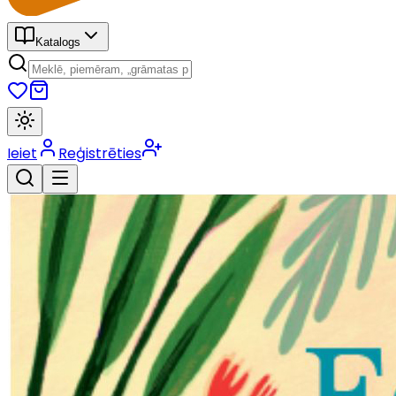
Katalogs
Ieiet
Reģistrēties