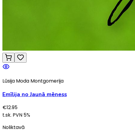
Lūsija Moda Montgomerija
Emīlija no Jaunā mēness
€
12.95
t.sk. PVN
5
%
Noliktavā