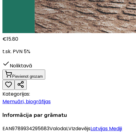
€
15.80
t.sk. PVN
5
%
Noliktavā
Pievienot grozam
Kategorijas:
Memuāri, biogrāfijas
Informācija par grāmatu
EAN
9789934295683
Valoda
LV
Izdevējs
Latvijas Mediji