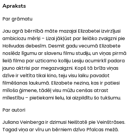
Apraksts
Par grāmatu
Jau agrā bērnībā māte mazajai Elizabetei izvirzījusi
ambiciozu mērķi – Lizai jākļūst par lielāko zvaigzni pie
Holivudas debesīm. Desmit gadu vecumā Elizabete
noslēdz līgumu ar slavenu filmu studiju, un viņas pirmā
lielā filma par uzticamo kolliju Lesiju acumirklī padara
jauno aktrisi par megazvaigzni. Kopš tā brīža viņas
dzīve ir veltīta tikai kino, teju visu laiku pavadot
filmēšanas laukumā. Elizabete nezina, kas ir patiesi
mīloša ģimene, tādēļ visu mūžu cenšas atrast
mīlestību – pietiekami lielu, lai aizpildītu šo tukšumu.
Par autori
Juliana Veinberga ir dzimusi Neištatē pie Veinštrāses.
Tagad viņa ar vīru un bērniem dzīvo Pfalcas mežā.