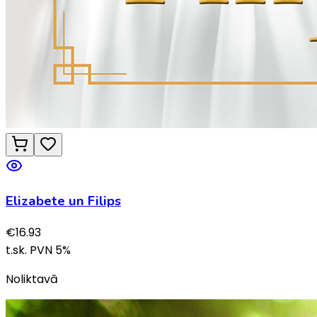
Elizabete un Filips
€
16.93
t.sk. PVN
5
%
Noliktavā