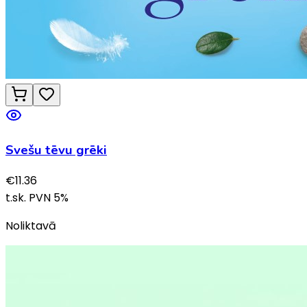
Svešu tēvu grēki
€
11.36
t.sk. PVN
5
%
Noliktavā