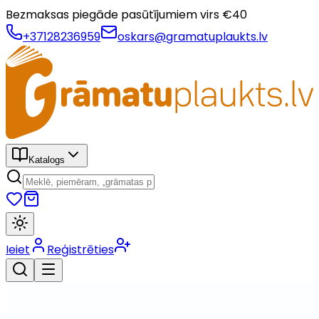
Bezmaksas piegāde pasūtījumiem virs €
40
+37128236959
oskars@gramatuplaukts.lv
Katalogs
Ieiet
Reģistrēties