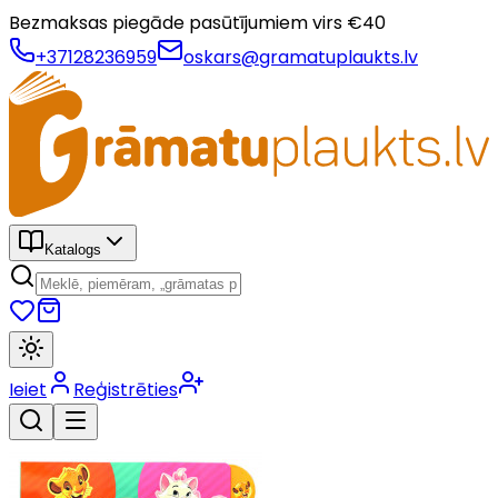
Bezmaksas piegāde pasūtījumiem virs €
40
+37128236959
oskars@gramatuplaukts.lv
Katalogs
Ieiet
Reģistrēties