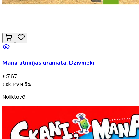
Mana atmiņas grāmata. Dzīvnieki
€
7.67
t.sk. PVN
5
%
Noliktavā