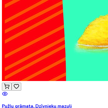
Pužļu grāmata. Dzīvnieku mazuļi