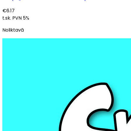
€
6.17
t.sk. PVN
5
%
Noliktavā