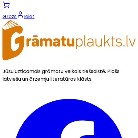
Grozs
Ieiet
Jūsu uzticamais grāmatu veikals tiešsaistē. Plašs
latviešu un ārzemju literatūras klāsts.