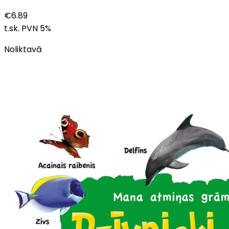
€
6.89
t.sk. PVN
5
%
Noliktavā