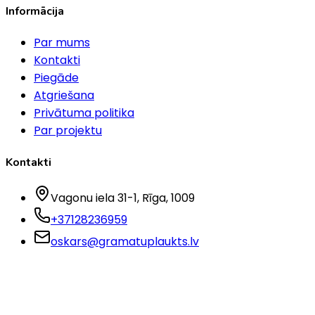
Informācija
Par mums
Kontakti
Piegāde
Atgriešana
Privātuma politika
Par projektu
Kontakti
Vagonu iela 31-1
, Rīga
, 1009
+37128236959
oskars@gramatuplaukts.lv