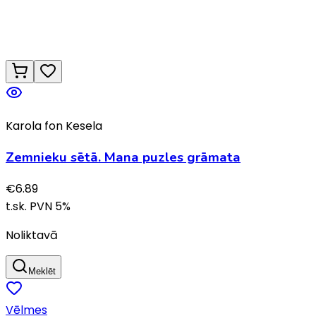
Karola fon Kesela
Zemnieku sētā. Mana puzles grāmata
€
6.89
t.sk. PVN
5
%
Noliktavā
Meklēt
Vēlmes