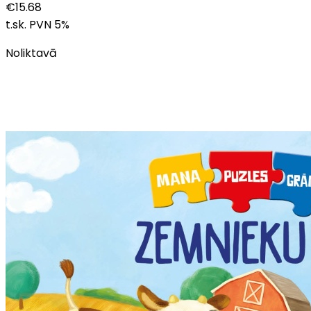
€
15.68
t.sk. PVN
5
%
Noliktavā