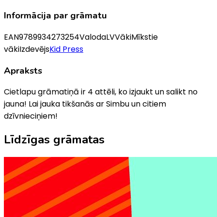
Informācija par grāmatu
EAN
9789934273254
Valoda
LV
Vāki
Mīkstie
vāki
Izdevējs
Kid Press
Apraksts
Cietlapu grāmatiņā ir 4 attēli, ko izjaukt un salikt no
jauna! Lai jauka tikšanās ar Simbu un citiem
dzīvnieciņiem!
Līdzīgas grāmatas