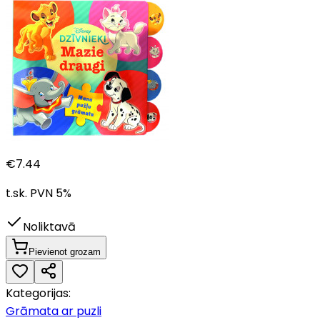
€
7.44
t.sk. PVN
5
%
Noliktavā
Pievienot grozam
Kategorijas:
Grāmata ar puzli