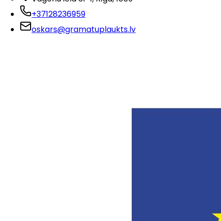
+37128236959
oskars@gramatuplaukts.lv