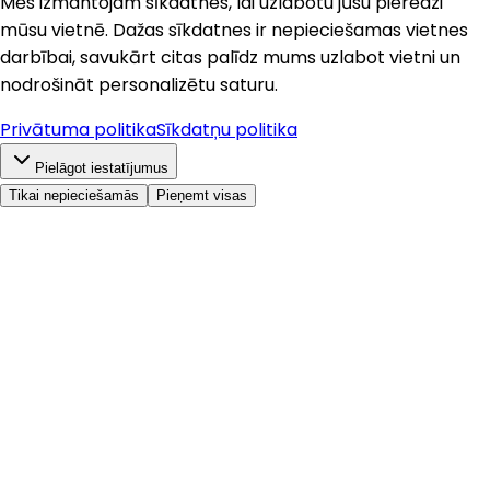
Mēs izmantojam sīkdatnes, lai uzlabotu jūsu pieredzi
mūsu vietnē. Dažas sīkdatnes ir nepieciešamas vietnes
darbībai, savukārt citas palīdz mums uzlabot vietni un
nodrošināt personalizētu saturu.
Privātuma politika
Sīkdatņu politika
Pielāgot iestatījumus
Tikai nepieciešamās
Pieņemt visas