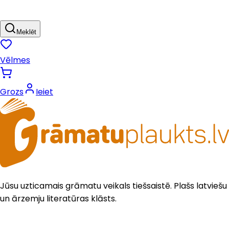
Meklēt
Vēlmes
Grozs
Ieiet
Jūsu uzticamais grāmatu veikals tiešsaistē. Plašs latviešu
un ārzemju literatūras klāsts.