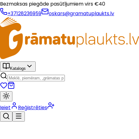
Bezmaksas piegāde pasūtījumiem virs €
40
+37128236959
oskars@gramatuplaukts.lv
Katalogs
Ieiet
Reģistrēties