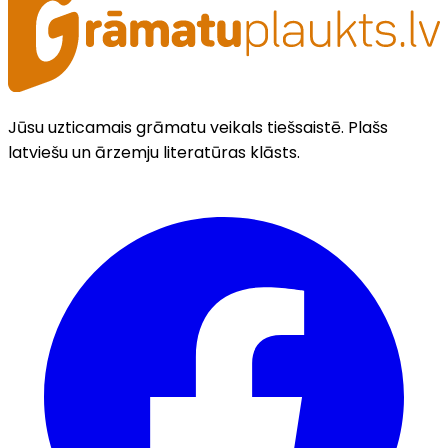
Jūsu uzticamais grāmatu veikals tiešsaistē. Plašs
latviešu un ārzemju literatūras klāsts.