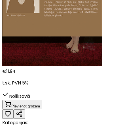
€
11.94
t.sk. PVN
5
%
Noliktavā
Pievienot grozam
Kategorijas: