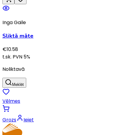
Inga Gaile
Sliktā māte
€
10.58
t.sk. PVN
5
%
Noliktavā
Meklēt
Vēlmes
Grozs
Ieiet