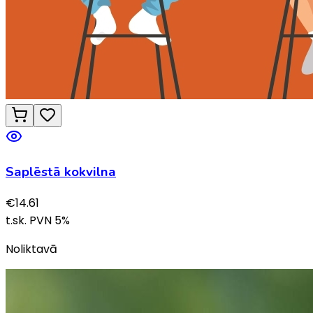
Saplēstā kokvilna
€
14.61
t.sk. PVN
5
%
Noliktavā