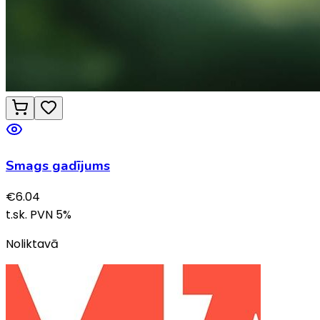
Smags gadījums
€
6.04
t.sk. PVN
5
%
Noliktavā