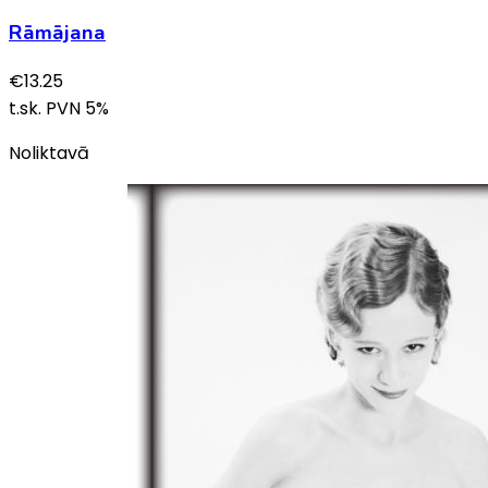
Rāmājana
€
13.25
t.sk. PVN
5
%
Noliktavā