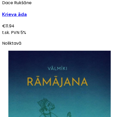
Dace Rukšāne
Krieva āda
€
11.94
t.sk. PVN
5
%
Noliktavā