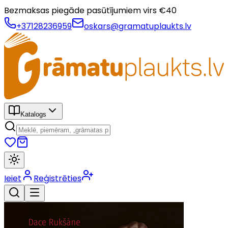
Bezmaksas piegāde pasūtījumiem virs €
40
+37128236959
oskars@gramatuplaukts.lv
Katalogs
Ieiet
Reģistrēties