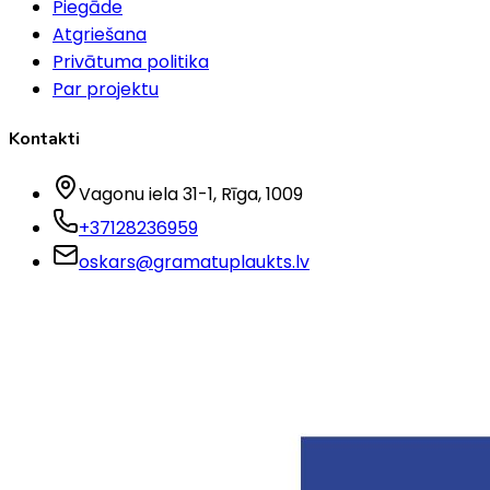
Piegāde
Atgriešana
Privātuma politika
Par projektu
Kontakti
Vagonu iela 31-1
, Rīga
, 1009
+37128236959
oskars@gramatuplaukts.lv