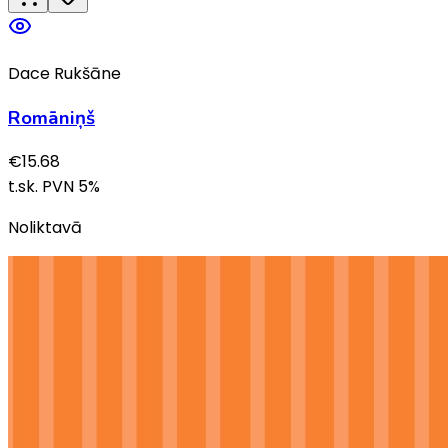
Dace Rukšāne
Romāniņš
€
15.68
t.sk. PVN
5
%
Noliktavā