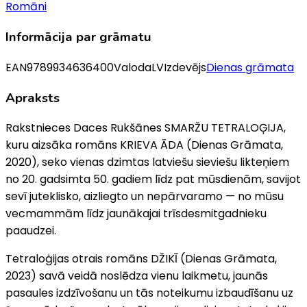
Romāni
Informācija par grāmatu
EAN
9789934636400
Valoda
LV
Izdevējs
Dienas grāmata
Apraksts
Rakstnieces Daces Rukšānes SMARŽU TETRALOĢIJA,
kuru aizsāka romāns KRIEVA ĀDA (Dienas Grāmata,
2020), seko vienas dzimtas latviešu sieviešu likteņiem
no 20. gadsimta 50. gadiem līdz pat mūsdienām, savijot
sevī juteklisko, aizliegto un nepārvaramo — no mūsu
vecmammām līdz jaunākajai trīsdesmitgadnieku
paaudzei.
Tetraloģijas otrais romāns DŽIKĪ (Dienas Grāmata,
2023) savā veidā noslēdza vienu laikmetu, jaunās
pasaules izdzīvošanu un tās noteikumu izbaudīšanu uz