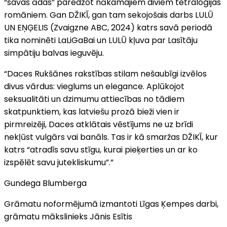
“savas ādas” paredzot nākamajiem diviem tetraloģijas
romāniem. Gan DŽIKĪ, gan tam sekojošais darbs LULŪ
UN EŅĢELIS (Zvaigzne ABC, 2024) katrs savā periodā
tika nominēti LaLiGaBai un LULŪ kļuva par Lasītāju
simpātiju balvas ieguvēju.
“Daces Rukšānes rakstības stilam nešaubīgi izvēlos
divus vārdus: vieglums un elegance. Aplūkojot
seksualitāti un dzimumu attiecības no tādiem
skatpunktiem, kas latviešu prozā bieži vien ir
pirmreizēji, Daces atklātais vēstījums ne uz brīdi
nekļūst vulgārs vai banāls. Tas ir kā smaržas DŽIKĪ, kur
katrs “atradīs savu stīgu, kurai pieķerties un ar ko
izspēlēt savu jutekliskumu”.”
Gundega Blumberga
Grāmatu noformējumā izmantoti Līgas Ķempes darbi,
grāmatu mākslinieks Jānis Esītis