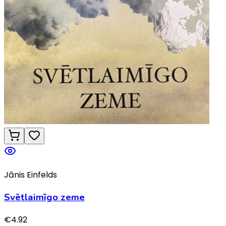
Jānis Einfelds
Svētlaimīgo zeme
€
4.92