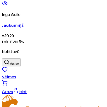
Inga Gaile
Jaukumiņš
€
10.29
t.sk. PVN
5
%
Noliktavā
Meklēt
Vēlmes
Grozs
Ieiet