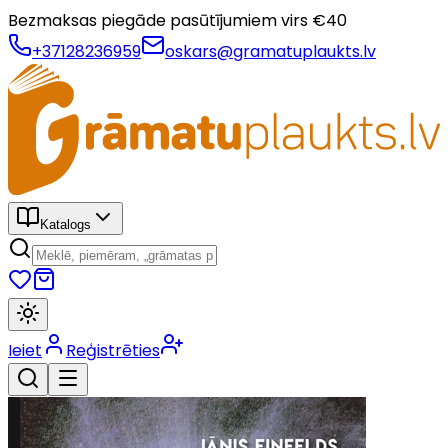
Bezmaksas piegāde pasūtījumiem virs €
40
+37128236959
oskars@gramatuplaukts.lv
Katalogs
Ieiet
Reģistrēties