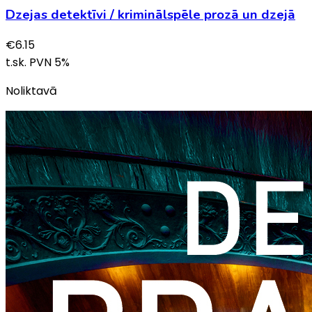
Dzejas detektīvi / kriminālspēle prozā un dzejā
€
6.15
t.sk. PVN
5
%
Noliktavā