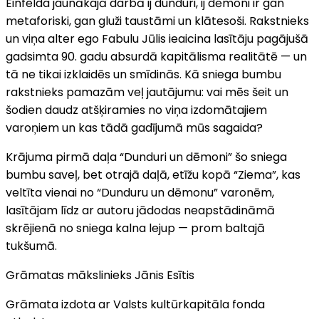
Einfelda jaunākajā darbā ij dunduri, ij dēmoni ir gan
metaforiski, gan gluži taustāmi un klātesoši. Rakstnieks
un viņa alter ego Fabulu Jūlis ieaicina lasītāju pagājušā
gadsimta 90. gadu absurdā kapitālisma realitātē — un
tā ne tikai izklaidēs un smīdinās. Kā sniega bumbu
rakstnieks pamazām veļ jautājumu: vai mēs šeit un
šodien daudz atšķiramies no viņa izdomātajiem
varoņiem un kas tādā gadījumā mūs sagaida?
Krājuma pirmā daļa “Dunduri un dēmoni” šo sniega
bumbu saveļ, bet otrajā daļā, etīžu kopā “Ziema”, kas
veltīta vienai no “Dunduru un dēmonu” varonēm,
lasītājam līdz ar autoru jādodas neapstādināmā
skrējienā no sniega kalna lejup — prom baltajā
tukšumā.
Grāmatas mākslinieks Jānis Esītis
Grāmata izdota ar Valsts kultūrkapitāla fonda