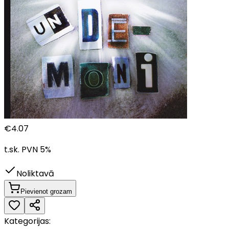
€
4.07
t.sk. PVN
5
%
Noliktavā
Pievienot grozam
Kategorijas: