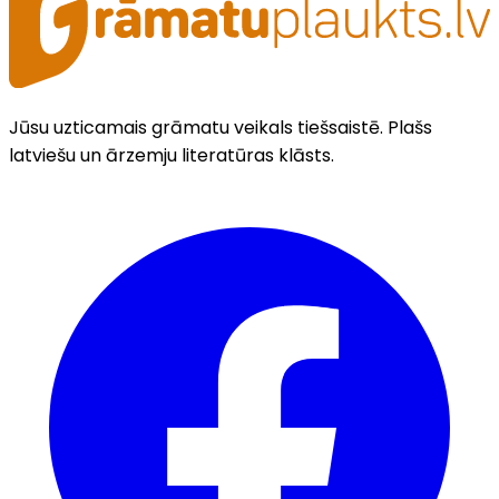
Jūsu uzticamais grāmatu veikals tiešsaistē. Plašs
latviešu un ārzemju literatūras klāsts.