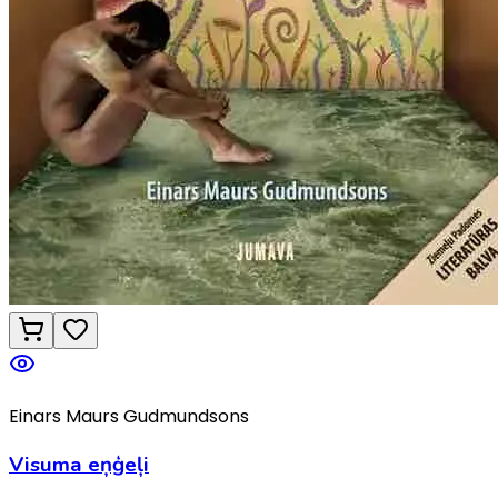
Einars Maurs Gudmundsons
Visuma eņģeļi