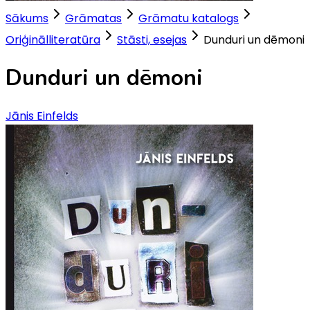
Sākums
Grāmatas
Grāmatu katalogs
Oriģinālliteratūra
Stāsti, esejas
Dunduri un dēmoni
Dunduri un dēmoni
Jānis Einfelds