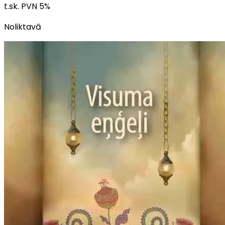
t.sk. PVN
5
%
Noliktavā