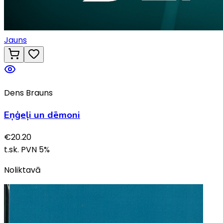
Jauns
Dens Brauns
Eņģeļi un dēmoni
€
20.20
t.sk. PVN
5
%
Noliktavā