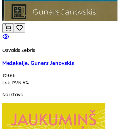
Osvalds Zebris
Mežakaija. Gunars Janovskis
€
9.85
t.sk. PVN
5
%
Noliktavā