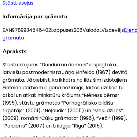
Stāsti, esejas
Informācija par grāmatu
EAN
9789934546402
Lappuses
208
Valoda
LV
Izdevējs
Dien
grāmata
Apraksts
Stāstu krājums “Dunduri un dēmoni” ir spilgtākā
latviešu postmodernista Jāņa Einfelda (1967) devītā
grāmata. Jāpiebilst, ka ikkatrs no līdz šim izdotajiem
Einfelda darbiem ir gana nozīmīgs, lai tos uzskaitītu
atkal un atkal: miniatūru krājums “Mēness bērns”
(1995), stāstu grāmatas “Pornogrāfisko bildīšu
tirgotājs” (2001), “Neļaudis” (2005) un “Meļu dzīres”
(2009), romāni “Cūku grāmata” (1996), “Veči” (1999),
“Palaidnis” (2007) un triloģija “Rīga” (2015).