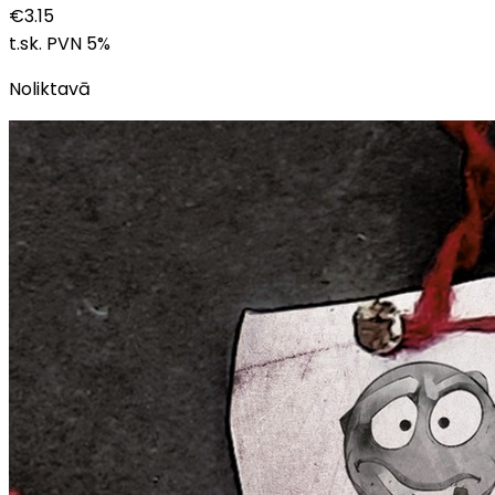
€
3.15
t.sk. PVN
5
%
Noliktavā