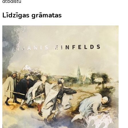
atbalstu
Līdzīgas grāmatas