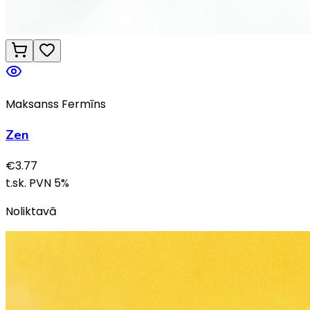
Maksanss Fermīns
Zen
€
3.77
t.sk. PVN
5
%
Noliktavā