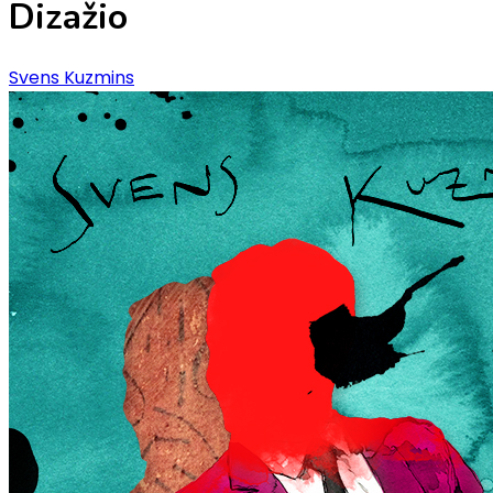
Dizažio
Svens Kuzmins