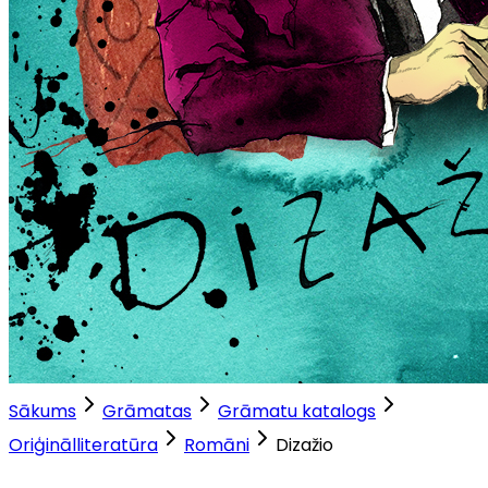
Sākums
Grāmatas
Grāmatu katalogs
Oriģinālliteratūra
Romāni
Dizažio