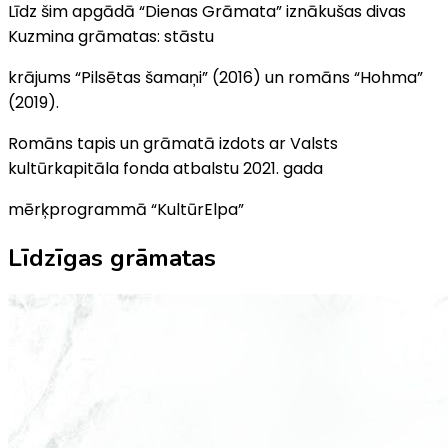
Līdz šim apgādā “Dienas Grāmata” iznākušas divas
Kuzmina grāmatas: stāstu
krājums “Pilsētas šamaņi” (2016) un romāns “Hohma”
(2019).
Romāns tapis un grāmatā izdots ar Valsts
kultūrkapitāla fonda atbalstu 2021. gada
mērķprogrammā “KultūrElpa”
Līdzīgas grāmatas