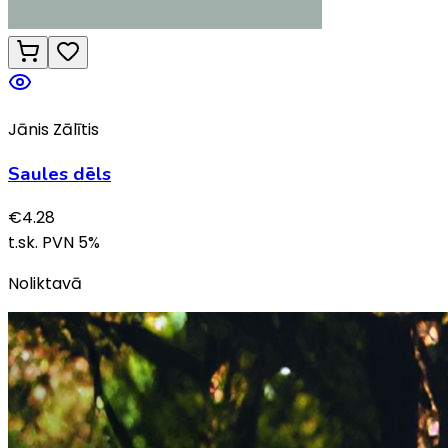
Jānis Zālītis
Saules dēls
€
4.28
t.sk. PVN
5
%
Noliktavā