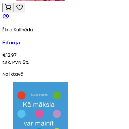
Ēlina Kullhēda
Eiforija
€
12.97
t.sk. PVN
5
%
Noliktavā