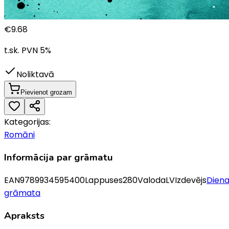
€
9.68
t.sk. PVN
5
%
Noliktavā
Pievienot grozam
Kategorijas:
Romāni
Informācija par grāmatu
EAN
9789934595400
Lappuses
280
Valoda
LV
Izdevējs
Dien
grāmata
Apraksts