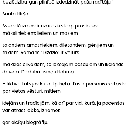
bezjēdzību, gan pilnībā izdedzināt pašu radītāju.”
Santa Hirša
Svens Kuzmins ir uzaudzis starp provinces
māksliniekiem: lieliem un maziem
talantiem, amatniekiem, diletantiem, ģēnijiem un
frīkiem. Romāns “Dizažio” ir veltīts
mākslas cilvēkiem, to iekšējām pasaulēm un ikdienas
dzīvēm. Darbība risinās Hohmā
– fiktīvā Latvijas kūrortpilsētā. Tas ir personisks stāsts
par vietas vēsturi, mītiem,
idejām un tradīcijām, kā arī par vidi, kurā, ja pacenšas,
var atrast jebko, izņemot
garlaicīgu biogrāfiju.