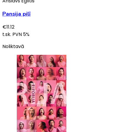
Anšlavs Eglītis
Pansija pilī
€
11.12
t.sk. PVN
5
%
Noliktavā