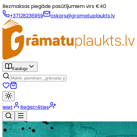
Bezmaksas piegāde pasūtījumiem virs €
40
+37128236959
oskars@gramatuplaukts.lv
Katalogs
Ieiet
Reģistrēties