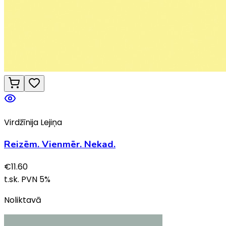
Virdžīnija Lejiņa
Reizēm. Vienmēr. Nekad.
€
11.60
t.sk. PVN
5
%
Noliktavā