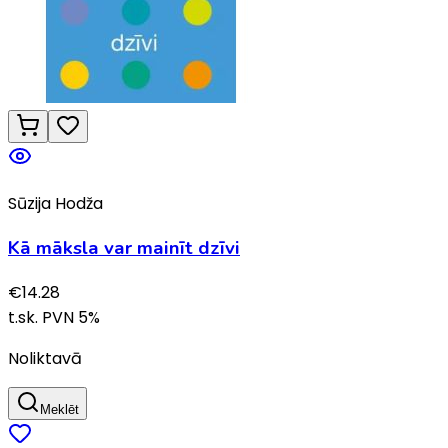
Sūzija Hodža
Kā māksla var mainīt dzīvi
€
14.28
t.sk. PVN
5
%
Noliktavā
Meklēt