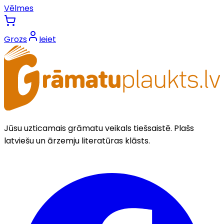
Vēlmes
Grozs
Ieiet
Jūsu uzticamais grāmatu veikals tiešsaistē. Plašs
latviešu un ārzemju literatūras klāsts.