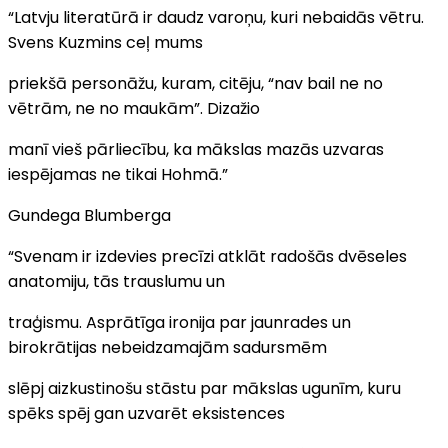
“Latvju literatūrā ir daudz varoņu, kuri nebaidās vētru.
Svens Kuzmins ceļ mums
priekšā personāžu, kuram, citēju, “nav bail ne no
vētrām, ne no maukām”. Dizažio
manī vieš pārliecību, ka mākslas mazās uzvaras
iespējamas ne tikai Hohmā.”
Gundega Blumberga
“Svenam ir izdevies precīzi atklāt radošās dvēseles
anatomiju, tās trauslumu un
traģismu. Asprātīga ironija par jaunrades un
birokrātijas nebeidzamajām sadursmēm
slēpj aizkustinošu stāstu par mākslas ugunīm, kuru
spēks spēj gan uzvarēt eksistences