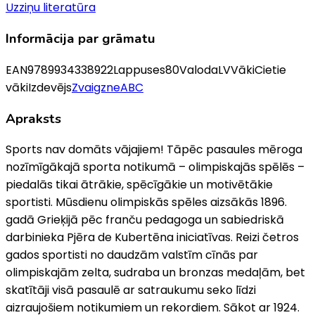
Uzziņu literatūra
Informācija par grāmatu
EAN
9789934338922
Lappuses
80
Valoda
LV
Vāki
Cietie
vāki
Izdevējs
ZvaigzneABC
Apraksts
Sports nav domāts vājajiem! Tāpēc pasaules mēroga
nozīmīgākajā sporta notikumā – olimpiskajās spēlēs –
piedalās tikai ātrākie, spēcīgākie un motivētākie
sportisti. Mūsdienu olimpiskās spēles aizsākās 1896.
gadā Grieķijā pēc franču pedagoga un sabiedriskā
darbinieka Pjēra de Kubertēna iniciatīvas. Reizi četros
gados sportisti no daudzām valstīm cīnās par
olimpiskajām zelta, sudraba un bronzas medaļām, bet
skatītāji visā pasaulē ar satraukumu seko līdzi
aizraujošiem notikumiem un rekordiem. Sākot ar 1924.