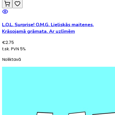
L.O.L. Surprise! O.M.G. Lieliskās maitenes.
Krāsojamā grāmata. Ar uzlīmēm
€
2.75
t.sk. PVN
5
%
Noliktavā