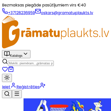
Bezmaksas piegāde pasūtījumiem virs €
40
+37128236959
oskars@gramatuplaukts.lv
Katalogs
Ieiet
Reģistrēties