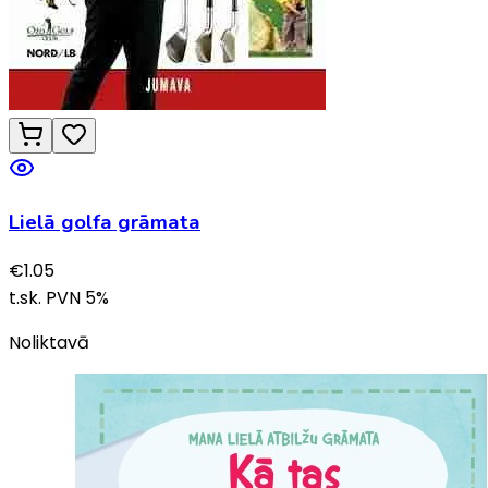
Lielā golfa grāmata
€
1.05
t.sk. PVN
5
%
Noliktavā