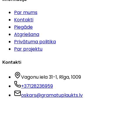
Par mums
Kontakti
Piegāde
Atgriešana
Privātuma politika
Par projektu
Kontakti
Vagonu iela 31-1
, Rīga
, 1009
+37128236959
oskars@gramatuplaukts.lv