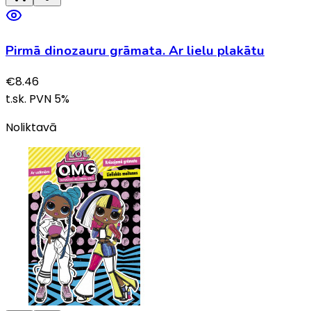
Pirmā dinozauru grāmata. Ar lielu plakātu
€
8.46
t.sk. PVN
5
%
Noliktavā