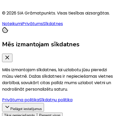
©
2026
SIA Grāmatpunkts
. Visas tiesības aizsargātas.
Noteikumi
Privātums
Sīkdatnes
Mēs izmantojam sīkdatnes
Mēs izmantojam sīkdatnes, lai uzlabotu jūsu pieredzi
mūsu vietnē. Dažas sīkdatnes ir nepieciešamas vietnes
darbībai, savukārt citas palīdz mums uzlabot vietni un
nodrošināt personalizētu saturu.
Privātuma politika
Sīkdatņu politika
Pielāgot iestatījumus
Tikai nepieciešamās
Pieņemt visas