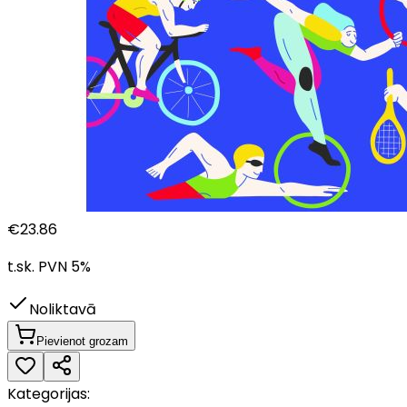
€
23.86
t.sk. PVN
5
%
Noliktavā
Pievienot grozam
Kategorijas: