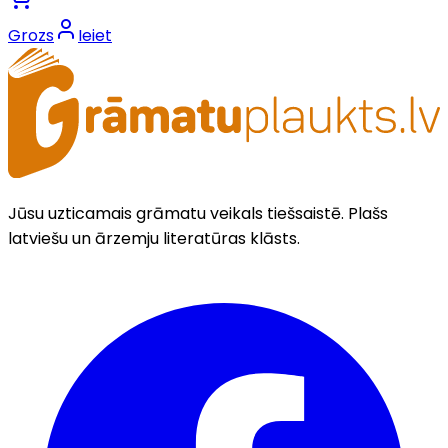
Grozs
Ieiet
Jūsu uzticamais grāmatu veikals tiešsaistē. Plašs
latviešu un ārzemju literatūras klāsts.