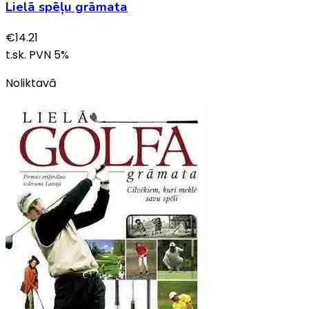
Lielā spēļu grāmata
€
14.21
t.sk. PVN
5
%
Noliktavā