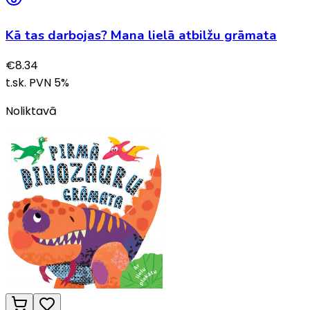
Kā tas darbojas? Mana lielā atbilžu grāmata
€
8.34
t.sk. PVN
5
%
Noliktavā