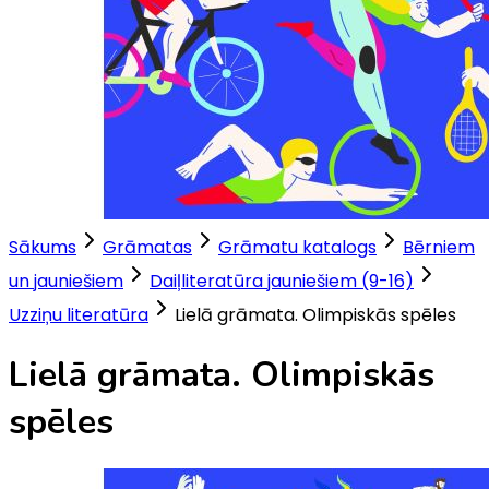
Sākums
Grāmatas
Grāmatu katalogs
Bērniem
un jauniešiem
Daiļliteratūra jauniešiem (9-16)
Uzziņu literatūra
Lielā grāmata. Olimpiskās spēles
Lielā grāmata. Olimpiskās
spēles