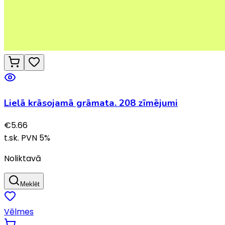
Lielā krāsojamā grāmata. 208 zīmējumi
€
5.66
t.sk. PVN
5
%
Noliktavā
Meklēt
Vēlmes