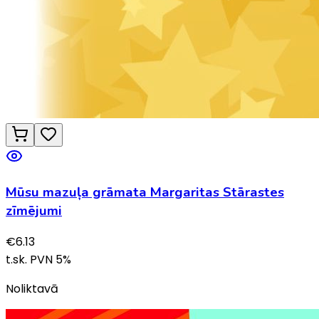
Mūsu mazuļa grāmata Margaritas Stārastes
zīmējumi
€
6.13
t.sk. PVN
5
%
Noliktavā