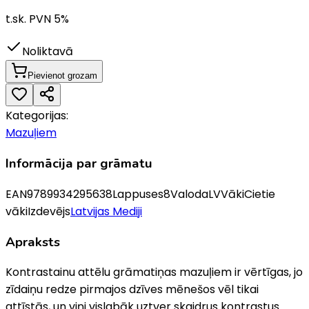
t.sk. PVN
5
%
Noliktavā
Pievienot grozam
Kategorijas:
Mazuļiem
Informācija par grāmatu
EAN
9789934295638
Lappuses
8
Valoda
LV
Vāki
Cietie
vāki
Izdevējs
Latvijas Mediji
Apraksts
Kontrastainu attēlu grāmatiņas mazuļiem ir vērtīgas, jo
zīdaiņu redze pirmajos dzīves mēnešos vēl tikai
attīstās, un viņi vislabāk uztver skaidrus kontrastus.