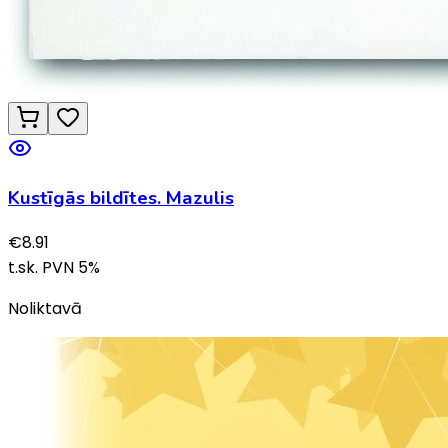
Kustīgās bildītes. Mazulis
€
8.91
t.sk. PVN
5
%
Noliktavā