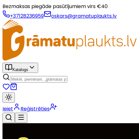
Bezmaksas piegāde pasūtījumiem virs €
40
+37128236959
oskars@gramatuplaukts.lv
Katalogs
Ieiet
Reģistrēties