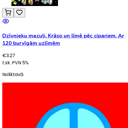
Dzīvnieku mazuļi. Krāso un līmē pēc cipariem. Ar
120 burvīgām uzlīmēm
€
3.27
t.sk. PVN
5
%
Noliktavā