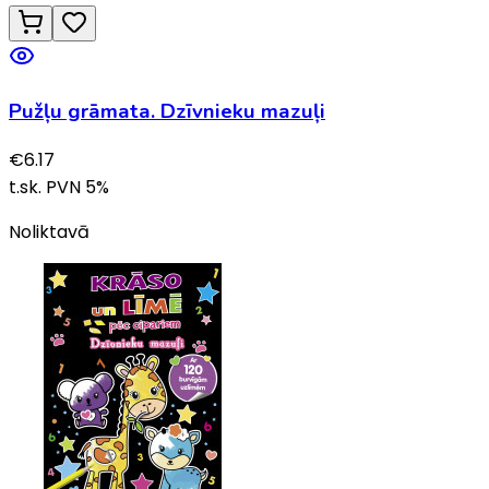
Pužļu grāmata. Dzīvnieku mazuļi
€
6.17
t.sk. PVN
5
%
Noliktavā