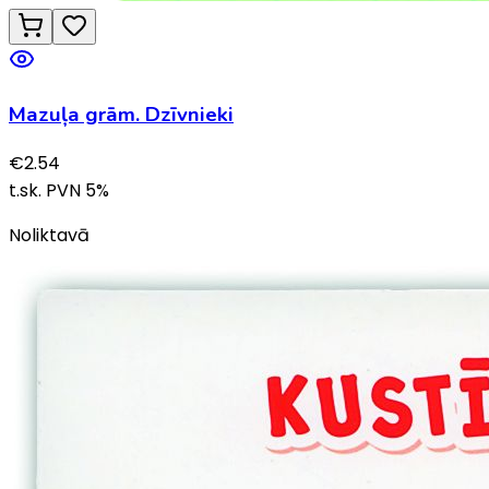
Mazuļa grām. Dzīvnieki
€
2.54
t.sk. PVN
5
%
Noliktavā