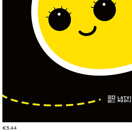
€
5.44