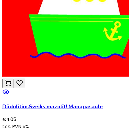
Dūdulītim.Sveiks mazulīt! Manapasaule
€
4.05
t.sk. PVN
5
%