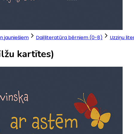
n jauniešiem
Daiļliteratūra bērniem (0-8)
Uzziņu lit
lžu kartītes)