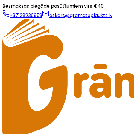
Bezmaksas piegāde pasūtījumiem virs €
40
+37128236959
oskars@gramatuplaukts.lv