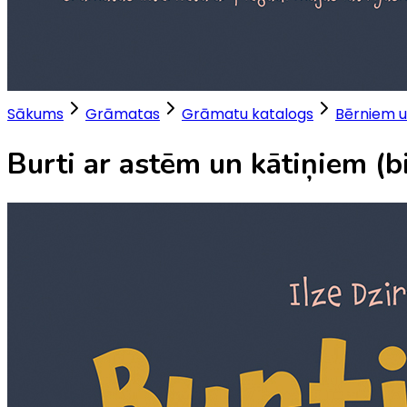
Sākums
Grāmatas
Grāmatu katalogs
Bērniem u
Burti ar astēm un kātiņiem (bi