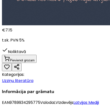
€
7.15
t.sk. PVN
5
%
Noliktavā
Pievienot grozam
Kategorijas:
Uzziņu literatūra
Informācija par grāmatu
EAN
9789934295775
Valoda
LV
Izdevējs
Latvijas Mediji