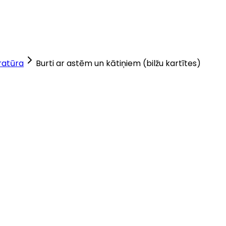
eratūra
Burti ar astēm un kātiņiem (bilžu kartītes)