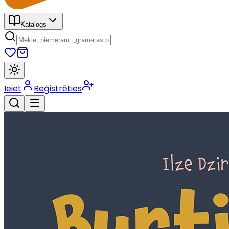
Katalogs
Ieiet
Reģistrēties