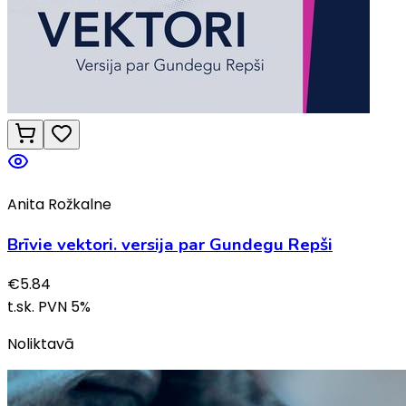
Anita Rožkalne
Brīvie vektori. versija par Gundegu Repši
€
5.84
t.sk. PVN
5
%
Noliktavā