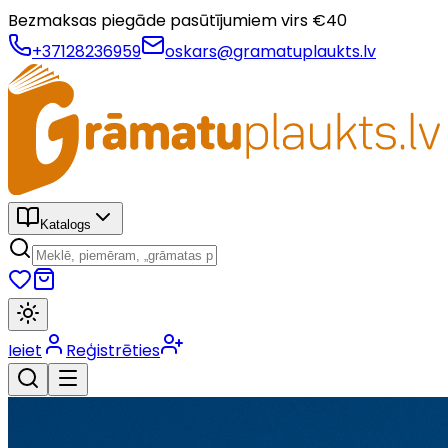
Bezmaksas piegāde pasūtījumiem virs €
40
+37128236959
oskars@gramatuplaukts.lv
Katalogs
Ieiet
Reģistrēties