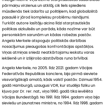
pārmaiņu virzienus un atklāj, cik liels spiediens
mūsdienās tiek izdarīts uz politiķiem, kad globalizētā
pasaulē ir jārod kompleksu problēmu risinājumi.
Turklāt autore lasītāju aicina līdzi starptautiskās
politikas aizkulisēs un parāda, kāda nozīme var būt
personiskām sarunām un kādas robežas pastāv.
Angela Merkele atspoguļo politiskās darbības
nosacījumus pieaugošas konfrontācijas apstākļos.
Viņas atmiņas sniedz neatkārtojamu ieskatu varas
iekšienē un ir izšķiroša aizstāvības runa brīvībai.
Angela Merkele, no 2005. līdz 2021. gadam Vācijas
Federatīvās Republikas kanclere, bija pirmā sieviete
vissvarīgākajā amatā, kāds valstī pastāv. Dzimusi 1954.
gadā Hamburgā, uzaugusi VDR, kur studēja fiziku un
kļuva par Dr. rer. nat., viņa 1990. gadā tika ievēlēta
Vācijas Bundestāgā. No 1991. līdz 1994. gadam viņa bija
sieviešu un jaunatnes ministre, no 1994. līdz 1998. gadam