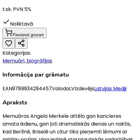
t.sk. PVN
5
%
Noliktavā
Pievienot grozam
Kategorijas:
Memuāri, biogrāfijas
Informācija par grāmatu
EAN
9789934294457
Valoda
LV
Izdevējs
Latvijas Mediji
Apraksts
Memuāros Angela Merkele attēlo gan kancleres
amata ikdienu, gan ļoti dramatiskās dienas un naktis,
kad Berlīnē, Briselē un citur tika pieņemti lēmumi ar
milzīgu nozīmi. Viņa iezīmē starptautiskās sadarbības