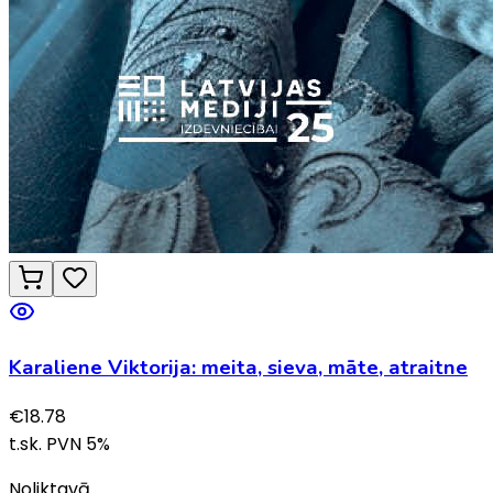
Karaliene Viktorija: meita, sieva, māte, atraitne
€
18.78
t.sk. PVN
5
%
Noliktavā