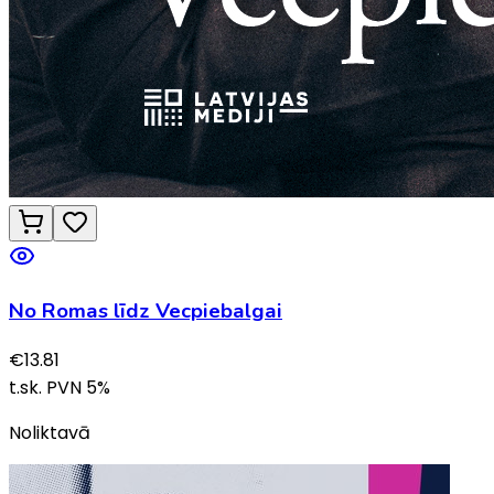
No Romas līdz Vecpiebalgai
€
13.81
t.sk. PVN
5
%
Noliktavā