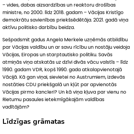
– vides, dabas aizsardzības un reaktoru drošības
ministre, no 2000. līdz 2018. gadam – Vācijas Kristīgo
demokrātu savienības priekšsēdētāja. 2021. gadā viņa
aktīvu politisko darbību beidza.
Sešpadsmit gadus Angela Merkele uzņēmās atbildību
par Vācijas valdību un ar savu rīcību un nostāju veidoja
Vācijas, Eiropas un starptautisko politiku. Savās
atmiņās viņa atskatās uz dzīvi divās vācu valstīs – līdz
1990. gadam VDR, kopš 1990. gada atkalapvienotajā
Vācijā. Kā gan viņai, sievietei no Austrumiem, izdevās
nostāties CDU priekšgalā un kļūt par apvienotās
Vācijas pirmo kancleri? Un kā viņa kļuva par vienu no
Rietumu pasaules ietekmīgākajām valdības
vadītājām?
Līdzīgas grāmatas