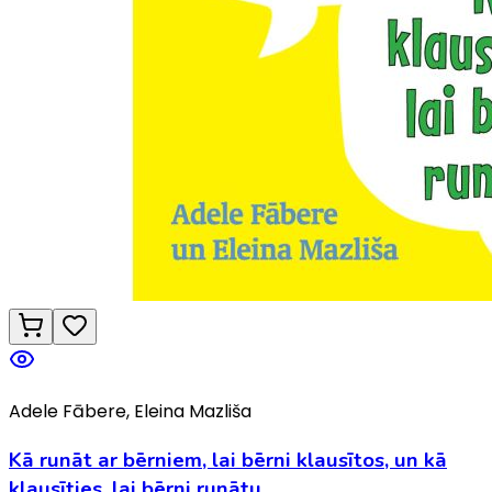
Adele Fābere, Eleina Mazliša
Kā runāt ar bērniem, lai bērni klausītos, un kā
klausīties, lai bērni runātu