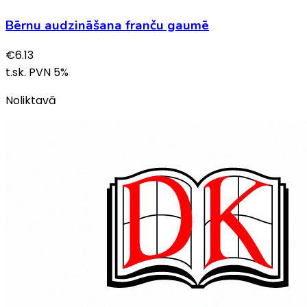
Bērnu audzināšana franču gaumē
€
6.13
t.sk. PVN
5
%
Noliktavā