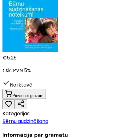
€
5.25
t.sk. PVN
5
%
Noliktavā
Pievienot grozam
Kategorijas:
Bērnu audzināšana
Informācija par grāmatu