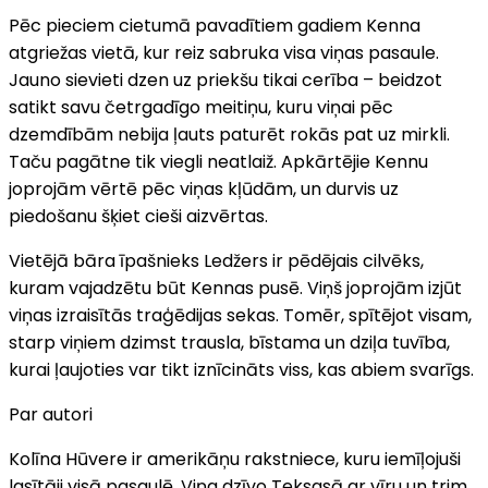
Pēc pieciem cietumā pavadītiem gadiem Kenna
atgriežas vietā, kur reiz sabruka visa viņas pasaule.
Jauno sievieti dzen uz priekšu tikai cerība – beidzot
satikt savu četrgadīgo meitiņu, kuru viņai pēc
dzemdībām nebija ļauts paturēt rokās pat uz mirkli.
Taču pagātne tik viegli neatlaiž. Apkārtējie Kennu
joprojām vērtē pēc viņas kļūdām, un durvis uz
piedošanu šķiet cieši aizvērtas.
Vietējā bāra īpašnieks Ledžers ir pēdējais cilvēks,
kuram vajadzētu būt Kennas pusē. Viņš joprojām izjūt
viņas izraisītās traģēdijas sekas. Tomēr, spītējot visam,
starp viņiem dzimst trausla, bīstama un dziļa tuvība,
kurai ļaujoties var tikt iznīcināts viss, kas abiem svarīgs.
Par autori
Kolīna Hūvere ir amerikāņu rakstniece, kuru iemīļojuši
lasītāji visā pasaulē. Viņa dzīvo Teksasā ar vīru un trim