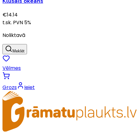
Klusais okeāns
€
14.14
t.sk. PVN
5
%
Noliktavā
Meklēt
Vēlmes
Grozs
Ieiet