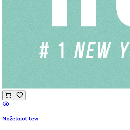
Nožēlojot tevi