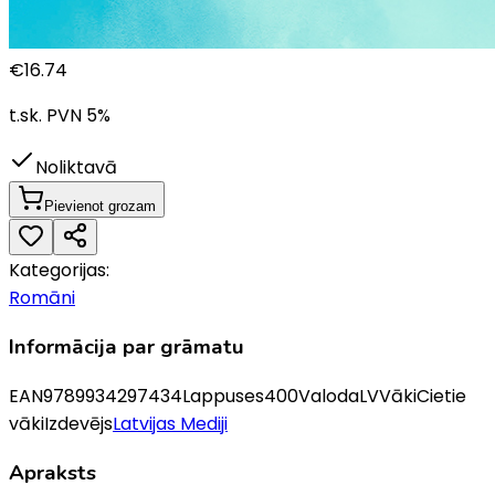
€
16.74
t.sk. PVN
5
%
Noliktavā
Pievienot grozam
Kategorijas:
Romāni
Informācija par grāmatu
EAN
9789934297434
Lappuses
400
Valoda
LV
Vāki
Cietie
vāki
Izdevējs
Latvijas Mediji
Apraksts