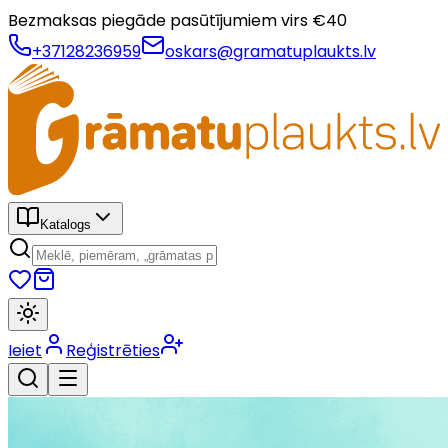
Bezmaksas piegāde pasūtījumiem virs €
40
+37128236959
oskars@gramatuplaukts.lv
Katalogs
Ieiet
Reģistrēties