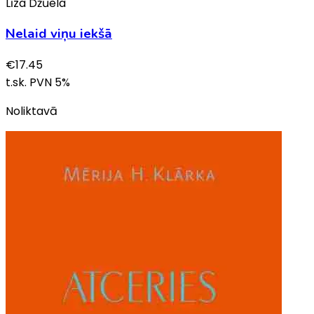
Līza Džūela
Nelaid viņu iekšā
€
17.45
t.sk. PVN
5
%
Noliktavā