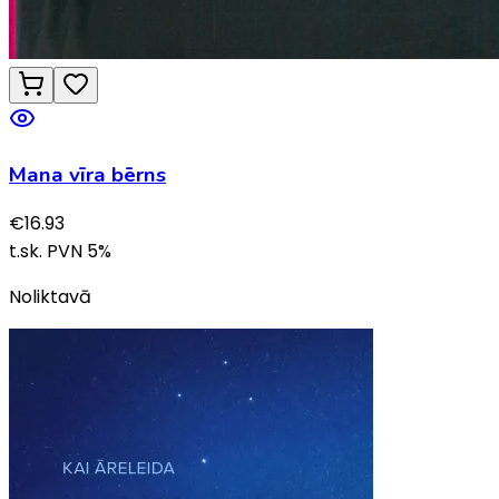
Mana vīra bērns
€
16.93
t.sk. PVN
5
%
Noliktavā