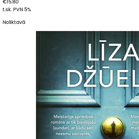
€
15.80
t.sk. PVN
5
%
Noliktavā