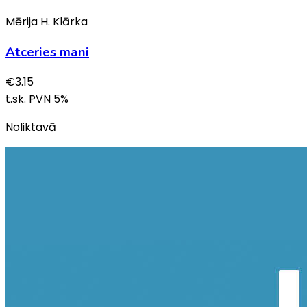
Mērija H. Klārka
Atceries mani
€
3.15
t.sk. PVN
5
%
Noliktavā