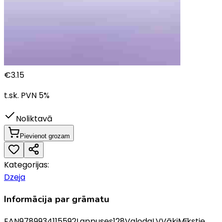
€
3.15
t.sk. PVN
5
%
Noliktavā
Pievienot grozam
Kategorijas:
Dzeja
Informācija par grāmatu
EAN
9789934115592
Lappuses
128
Valoda
LV
Vāki
Mīkstie