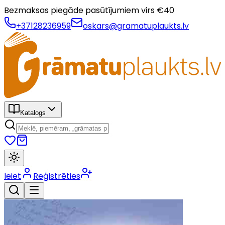
Bezmaksas piegāde pasūtījumiem virs €
40
+37128236959
oskars@gramatuplaukts.lv
Katalogs
Ieiet
Reģistrēties