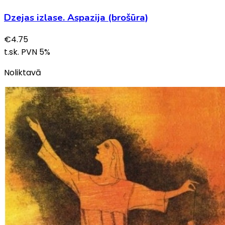
Dzejas izlase. Aspazija (brošūra)
€
4.75
t.sk. PVN
5
%
Noliktavā