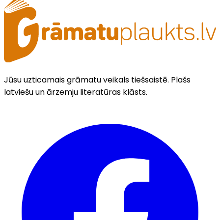
Jūsu uzticamais grāmatu veikals tiešsaistē. Plašs
latviešu un ārzemju literatūras klāsts.