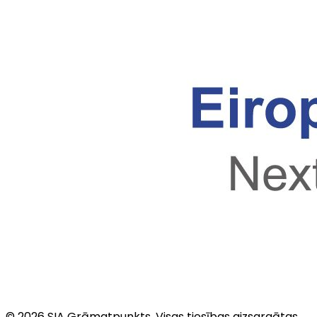
©
2026
SIA Grāmatpunkts
. Visas tiesības aizsargātas.