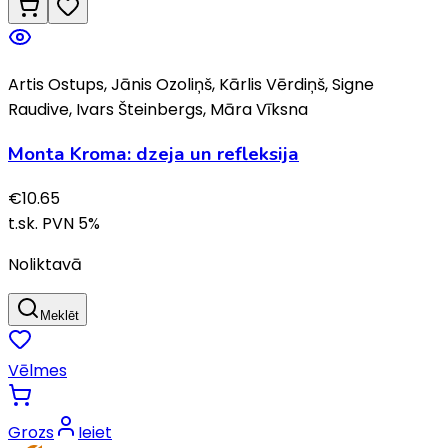
Artis Ostups, Jānis Ozoliņš, Kārlis Vērdiņš, Signe
Raudive, Ivars Šteinbergs, Māra Vīksna
Monta Kroma: dzeja un refleksija
€
10.65
t.sk. PVN
5
%
Noliktavā
Meklēt
Vēlmes
Grozs
Ieiet