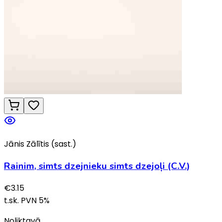
Jānis Zālītis (sast.)
Rainim, simts dzejnieku simts dzejoļi (C.V.)
€
3.15
t.sk. PVN
5
%
Noliktavā