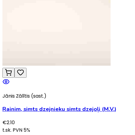
Jānis Zālītis (sast.)
Rainim, simts dzejnieku simts dzejoļi (M.V.)
€
2.10
t.sk. PVN
5
%