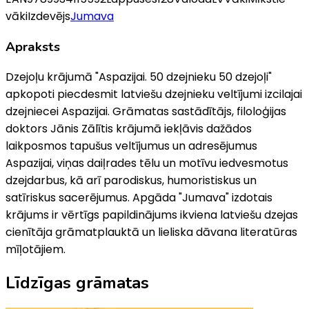
vāki
Izdevējs
Jumava
Apraksts
Dzejoļu krājumā "Aspazijai. 50 dzejnieku 50 dzejoļi"
apkopoti piecdesmit latviešu dzejnieku veltījumi izcilajai
dzejniecei Aspazijai. Grāmatas sastādītājs, filoloģijas
doktors Jānis Zālītis krājumā iekļāvis dažādos
laikposmos tapušus veltījumus un adresējumus
Aspazijai, viņas daiļrades tēlu un motīvu iedvesmotus
dzejdarbus, kā arī parodiskus, humoristiskus un
satīriskus sacerējumus. Apgāda "Jumava" izdotais
krājums ir vērtīgs papildinājums ikviena latviešu dzejas
cienītāja grāmatplauktā un lieliska dāvana literatūras
mīļotājiem.
Līdzīgas grāmatas