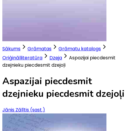
Sākums
Grāmatas
Grāmatu katalogs
Oriģinālliteratūra
Dzeja
Aspazijai piecdesmit
dzejnieku piecdesmit dzejoļi
Aspazijai piecdesmit
dzejnieku piecdesmit dzejoļi
Jānis Zālītis (sast.)