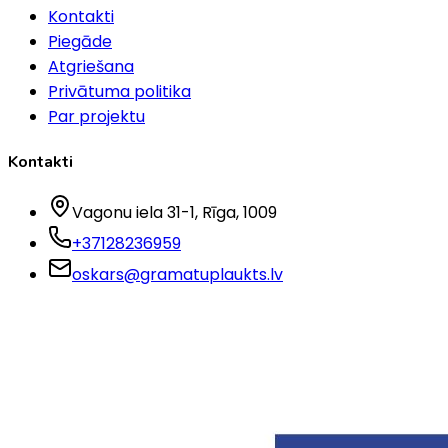
Kontakti
Piegāde
Atgriešana
Privātuma politika
Par projektu
Kontakti
Vagonu iela 31-1
, Rīga
, 1009
+37128236959
oskars@gramatuplaukts.lv