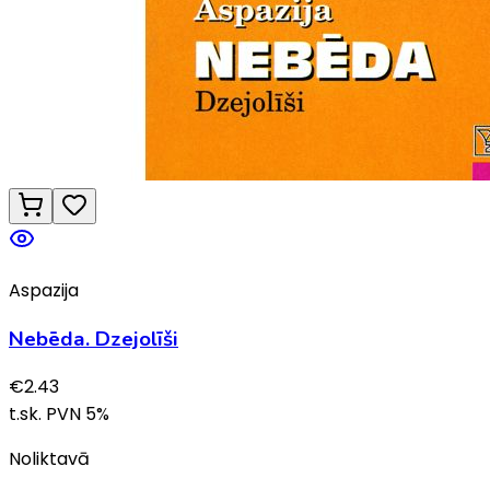
Aspazija
Nebēda. Dzejolīši
€
2.43
t.sk. PVN
5
%
Noliktavā