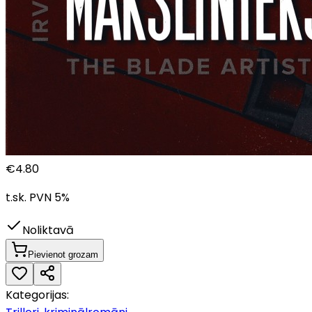
€
4.80
t.sk. PVN
5
%
Noliktavā
Pievienot grozam
Kategorijas: