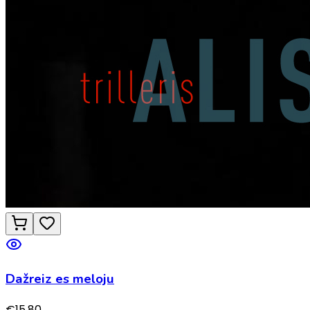
Dažreiz es meloju
€
15.80