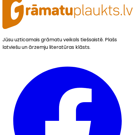
Jūsu uzticamais grāmatu veikals tiešsaistē. Plašs
latviešu un ārzemju literatūras klāsts.