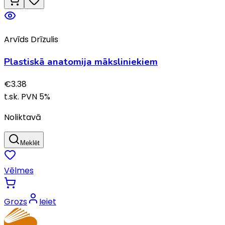
Arvīds Drīzulis
Plastiskā anatomija māksliniekiem
€
3.38
t.sk. PVN
5
%
Noliktavā
Meklēt
Vēlmes
Grozs
Ieiet