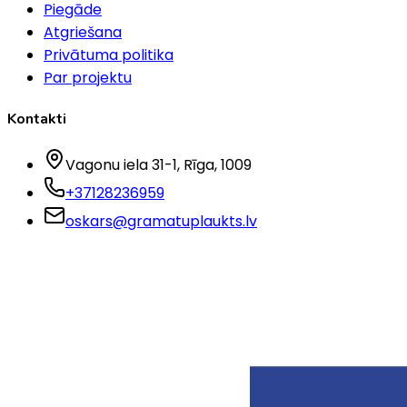
Piegāde
Atgriešana
Privātuma politika
Par projektu
Kontakti
Vagonu iela 31-1
, Rīga
, 1009
+37128236959
oskars@gramatuplaukts.lv