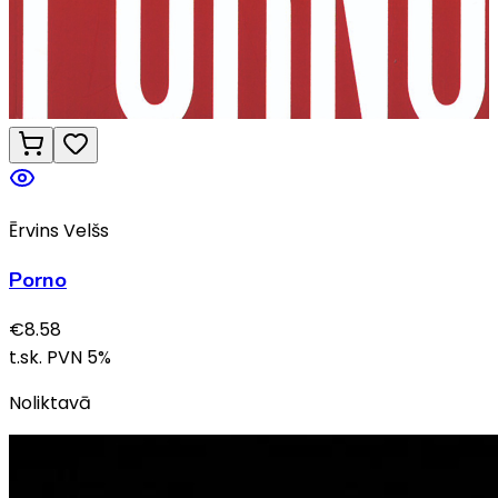
Ērvins Velšs
Porno
€
8.58
t.sk. PVN
5
%
Noliktavā