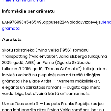
Trilleri, kriminālromāni
Informācija par grāmatu
EAN
9789934546549
Lappuses
224
Valoda
LV
Izdevējs
Dien
grāmata
Apraksts
Skotu rakstnieka Ērvina Velša (1958) romānu
Transpotting (“Vilcienvakte”, Jāņa Elsberga tulkojumā
2005. gadā, AGB) un Porno (Zigurda Skābarža
tulkojumā 2016. gadā, “Dienas Grāmata”) tulkojumiem
latviešu valodā nu piepulcējusies arī trešā triloģijas
grāmata The Blade Artist — “Asmens mākslinieks”,
elegants un dzirkstošs romāns — augstākajā mērā
vardarbīgs, bet dīvainā kārtā arī samierinošs.
Uzmanības centrā — tas pats Frenks Begbijs, kas jau
gana labi iepazīts citos Ērvina Velša romānos, bet nu