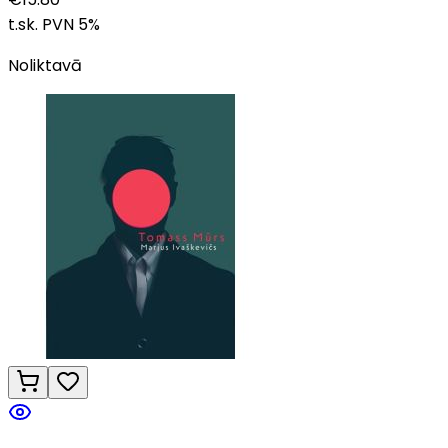
t.sk. PVN
5
%
Noliktavā