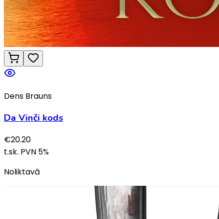
Dens Brauns
Da Vinči kods
€
20.20
t.sk. PVN
5
%
Noliktavā