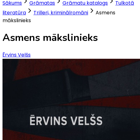
Sākums
Grāmatas
Grāmatu katalogs
Tulkotā
literatūra
Trilleri, kriminālromāni
Asmens
mākslinieks
Asmens mākslinieks
Ērvins Velšs