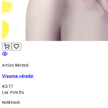
Artūrs Bērziņš
Visuma vērpēji
€
3.77
t.sk. PVN
5
%
Noliktavā