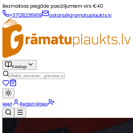
Bezmaksas piegāde pasūtījumiem virs €
40
+37128236959
oskars@gramatuplaukts.lv
Katalogs
Ieiet
Reģistrēties