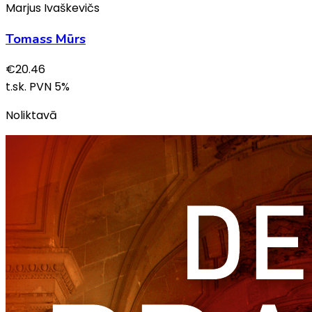
Marjus Ivaškevičs
Tomass Mūrs
€
20.46
t.sk. PVN
5
%
Noliktavā