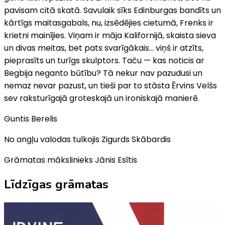
pavisam citā skatā. Savulaik sīks Edinburgas bandīts un
kārtīgs maitasgabals, nu, izsēdējies cietumā, Frenks ir
krietni mainījies. Viņam ir māja Kalifornijā, skaista sieva
un divas meitas, bet pats svarīgākais… viņš ir atzīts,
pieprasīts un turīgs skulptors. Taču — kas noticis ar
Begbija neganto būtību? Tā nekur nav pazudusi un
nemaz nevar pazust, un tieši par to stāsta Ērvins Velšs
sev raksturīgajā groteskajā un ironiskajā manierē.
Guntis Berelis
No angļu valodas tulkojis Zigurds Skābardis
Grāmatas mākslinieks Jānis Esītis
Līdzīgas grāmatas