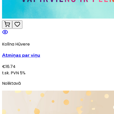
Kolīna Hūvere
Atmiņas par viņu
€
16.74
t.sk. PVN
5
%
Noliktavā