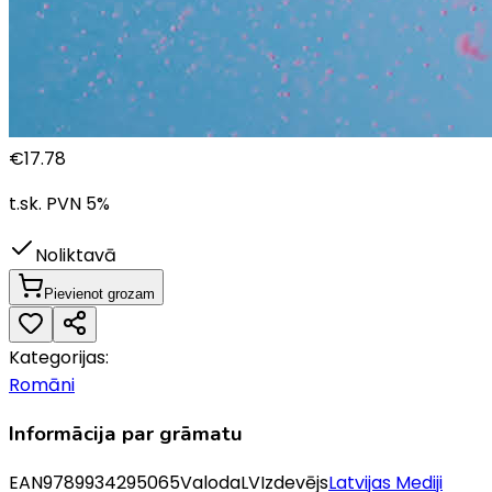
€
17.78
t.sk. PVN
5
%
Noliktavā
Pievienot grozam
Kategorijas:
Romāni
Informācija par grāmatu
EAN
9789934295065
Valoda
LV
Izdevējs
Latvijas Mediji