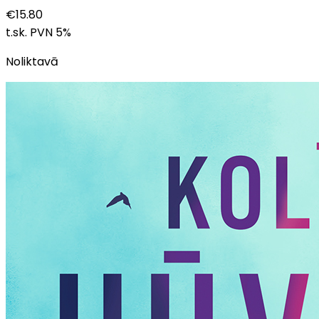
€
15.80
t.sk. PVN
5
%
Noliktavā