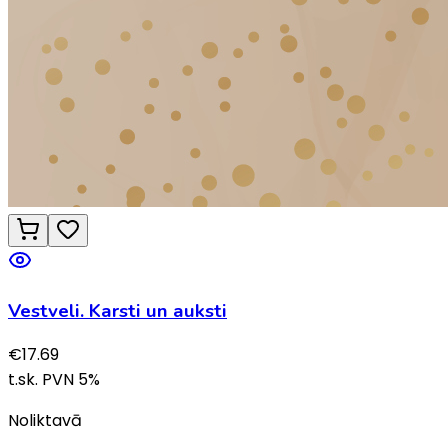
Vestveli. Karsti un auksti
€
17.69
t.sk. PVN
5
%
Noliktavā