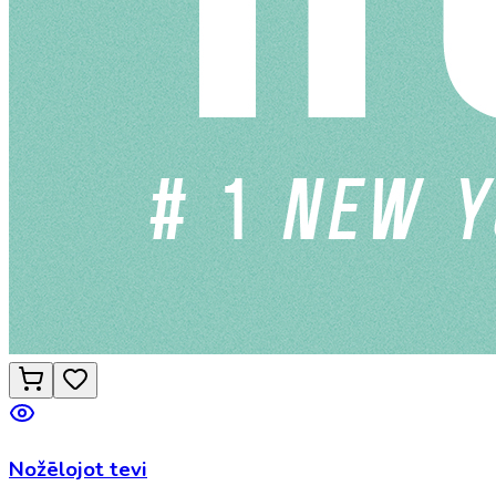
Nožēlojot tevi