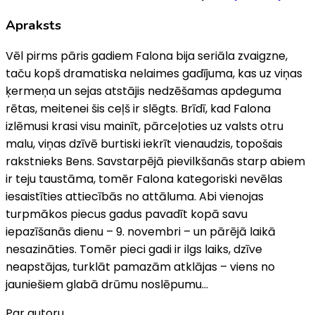
Apraksts
Vēl pirms pāris gadiem Falona bija seriāla zvaigzne,
taču kopš dramatiska nelaimes gadījuma, kas uz viņas
ķermeņa un sejas atstājis nedzēšamas apdeguma
rētas, meitenei šis ceļš ir slēgts. Brīdī, kad Falona
izlēmusi krasi visu mainīt, pārceļoties uz valsts otru
malu, viņas dzīvē burtiski iekrīt vienaudzis, topošais
rakstnieks Bens. Savstarpējā pievilkšanās starp abiem
ir teju taustāma, tomēr Falona kategoriski nevēlas
iesaistīties attiecībās no attāluma. Abi vienojas
turpmākos piecus gadus pavadīt kopā savu
iepazīšanās dienu – 9. novembri – un pārējā laikā
nesazināties. Tomēr pieci gadi ir ilgs laiks, dzīve
neapstājas, turklāt pamazām atklājas – viens no
jauniešiem glabā drūmu noslēpumu...
Par autoru