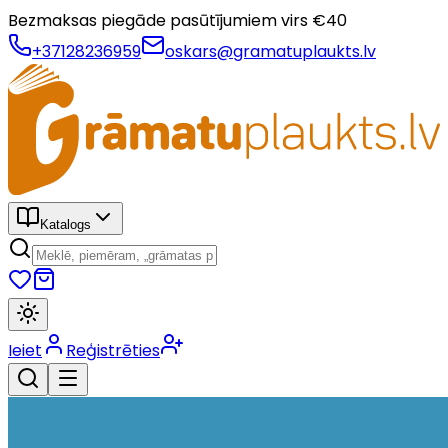
Bezmaksas piegāde pasūtījumiem virs €
40
+37128236959
oskars@gramatuplaukts.lv
Katalogs
Ieiet
Reģistrēties