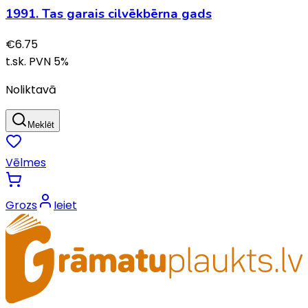
1991. Tas garais cilvēkbērna gads
€
6.75
t.sk. PVN
5
%
Noliktavā
Meklēt
Vēlmes
Grozs
Ieiet