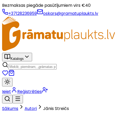
Bezmaksas piegāde pasūtījumiem virs €
40
+37128236959
oskars@gramatuplaukts.lv
Katalogs
Ieiet
Reģistrēties
Sākums
Autori
Jānis Streičs