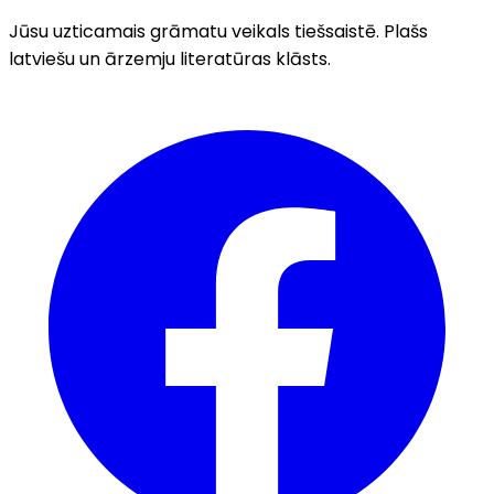
Jūsu uzticamais grāmatu veikals tiešsaistē. Plašs
latviešu un ārzemju literatūras klāsts.