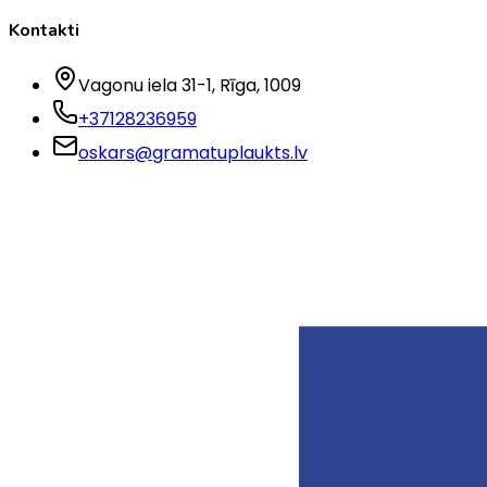
Kontakti
Vagonu iela 31-1
, Rīga
, 1009
+37128236959
oskars@gramatuplaukts.lv