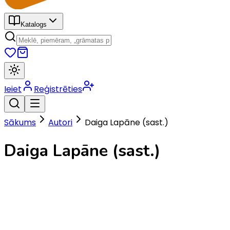
Katalogs
Ieiet
Reģistrēties
Sākums
Autori
Daiga Lapāne (sast.)
Daiga Lapāne (sast.)