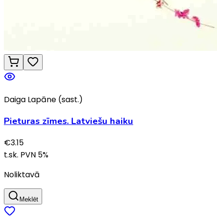
Daiga Lapāne (sast.)
Pieturas zīmes. Latviešu haiku
€
3.15
t.sk. PVN
5
%
Noliktavā
Meklēt