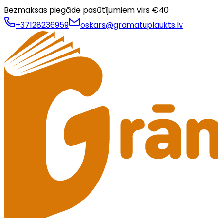
Bezmaksas piegāde pasūtījumiem virs €
40
+37128236959
oskars@gramatuplaukts.lv