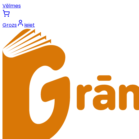
Vēlmes
Grozs
Ieiet