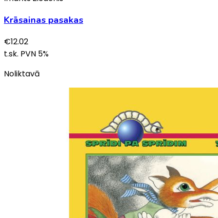
Krāsainas pasakas
€
12.02
t.sk. PVN
5
%
Noliktavā