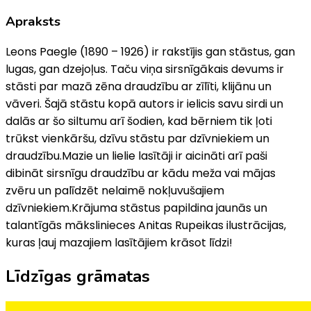
Apraksts
Leons Paegle (1890 – 1926) ir rakstījis gan stāstus, gan
lugas, gan dzejoļus. Taču viņa sirsnīgākais devums ir
stāsti par mazā zēna draudzību ar zīlīti, klijānu un
vāveri. Šajā stāstu kopā autors ir ielicis savu sirdi un
dalās ar šo siltumu arī šodien, kad bērniem tik ļoti
trūkst vienkāršu, dzīvu stāstu par dzīvniekiem un
draudzību.Mazie un lielie lasītāji ir aicināti arī paši
dibināt sirsnīgu draudzību ar kādu meža vai mājas
zvēru un palīdzēt nelaimē nokļuvušajiem
dzīvniekiem.Krājuma stāstus papildina jaunās un
talantīgās mākslinieces Anitas Rupeikas ilustrācijas,
kuras ļauj mazajiem lasītājiem krāsot līdzi!
Līdzīgas grāmatas