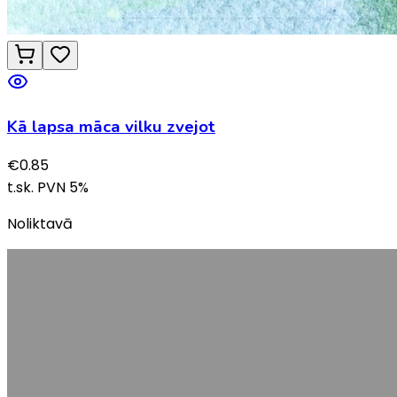
Kā lapsa māca vilku zvejot
€
0.85
t.sk. PVN
5
%
Noliktavā