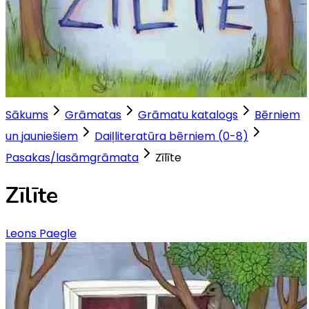
Sākums
Grāmatas
Grāmatu katalogs
Bērniem
un jauniešiem
Daiļliteratūra bērniem (0-8)
Pasakas/lasāmgrāmata
Zīlīte
Zīlīte
Leons Paegle