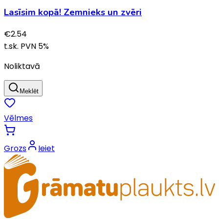
Lasīsim kopā! Zemnieks un zvēri
€
2.54
t.sk. PVN
5
%
Noliktavā
Meklēt
Vēlmes
Grozs
Ieiet