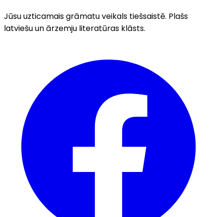
Jūsu uzticamais grāmatu veikals tiešsaistē. Plašs
latviešu un ārzemju literatūras klāsts.