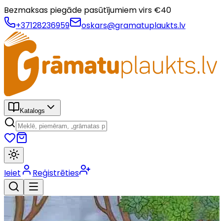
Bezmaksas piegāde pasūtījumiem virs €
40
+37128236959
oskars@gramatuplaukts.lv
Katalogs
Ieiet
Reģistrēties