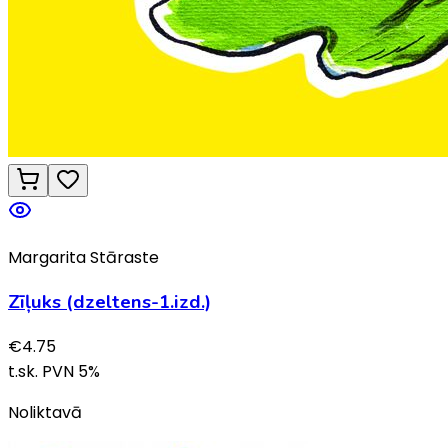
Margarita Stāraste
Zīļuks (dzeltens-1.izd.)
€
4.75
t.sk. PVN
5
%
Noliktavā