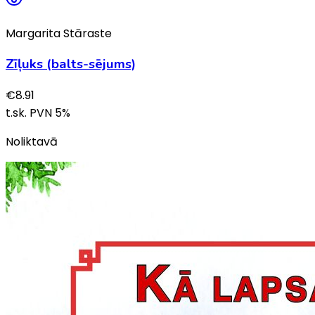
Margarita Stāraste
Zīļuks (balts-sējums)
€
8.91
t.sk. PVN
5
%
Noliktavā