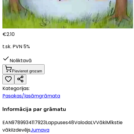
€
2.10
t.sk. PVN
5
%
Noliktavā
Pievienot grozam
Kategorijas:
Pasakas/lasāmgrāmata
Informācija par grāmatu
EAN
9789934117923
Lappuses
48
Valoda
LV
Vāki
Mīkstie
vāki
Izdevējs
Jumava