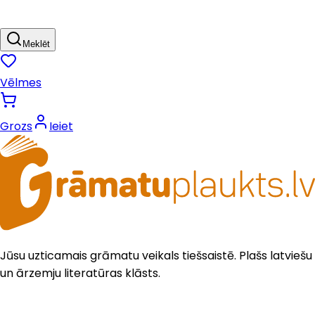
Meklēt
Vēlmes
Grozs
Ieiet
Jūsu uzticamais grāmatu veikals tiešsaistē. Plašs latviešu
un ārzemju literatūras klāsts.