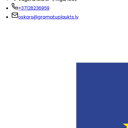
+37128236959
oskars@gramatuplaukts.lv