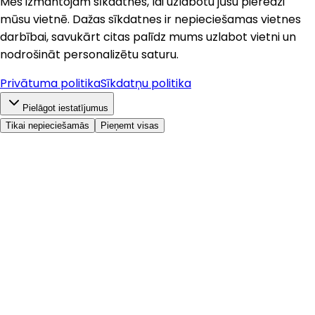
Mēs izmantojam sīkdatnes, lai uzlabotu jūsu pieredzi
mūsu vietnē. Dažas sīkdatnes ir nepieciešamas vietnes
darbībai, savukārt citas palīdz mums uzlabot vietni un
nodrošināt personalizētu saturu.
Privātuma politika
Sīkdatņu politika
Pielāgot iestatījumus
Tikai nepieciešamās
Pieņemt visas