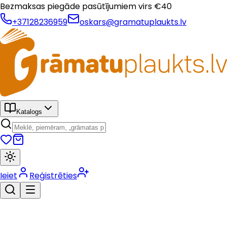
Bezmaksas piegāde pasūtījumiem virs €
40
+37128236959
oskars@gramatuplaukts.lv
Katalogs
Ieiet
Reģistrēties