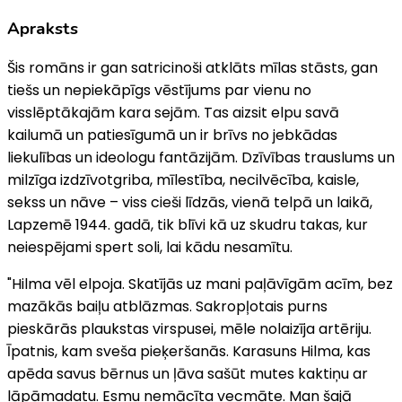
Apraksts
Šis romāns ir gan satricinoši atklāts mīlas stāsts, gan
tiešs un nepiekāpīgs vēstījums par vienu no
visslēptākajām kara sejām. Tas aizsit elpu savā
kailumā un patiesīgumā un ir brīvs no jebkādas
liekulības un ideologu fantāzijām. Dzīvības trauslums un
milzīga izdzīvotgriba, mīlestība, necilvēcība, kaisle,
sekss un nāve – viss cieši līdzās, vienā telpā un laikā,
Lapzemē 1944. gadā, tik blīvi kā uz skudru takas, kur
neiespējami spert soli, lai kādu nesamītu.
"Hilma vēl elpoja. Skatījās uz mani paļāvīgām acīm, bez
mazākās baiļu atblāzmas. Sakropļotais purns
pieskārās plaukstas virspusei, mēle nolaizīja artēriju.
Īpatnis, kam sveša pieķeršanās. Karasuns Hilma, kas
apēda savus bērnus un ļāva sašūt mutes kaktiņu ar
lāpāmadatu. Esmu nemācīta vecmāte. Man šajā