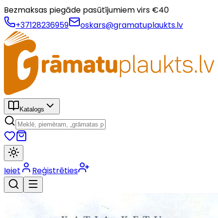
Bezmaksas piegāde pasūtījumiem virs €
40
+37128236959
oskars@gramatuplaukts.lv
Katalogs
Ieiet
Reģistrēties