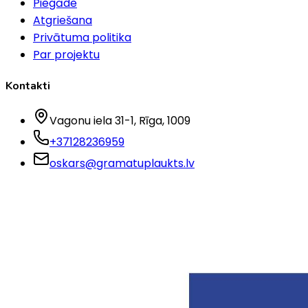
Piegāde
Atgriešana
Privātuma politika
Par projektu
Kontakti
Vagonu iela 31-1
, Rīga
, 1009
+37128236959
oskars@gramatuplaukts.lv