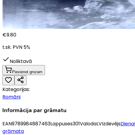
€
9.80
t.sk. PVN
5
%
Noliktavā
Pievienot grozam
Kategorijas:
Romāni
Informācija par grāmatu
EAN
9789984887463
Lappuses
301
Valoda
LV
Izdevējs
Diena
grāmata