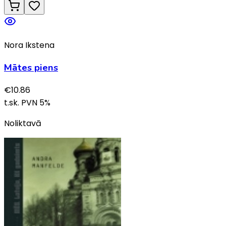
Nora Ikstena
Mātes piens
€
10.86
t.sk. PVN
5
%
Noliktavā