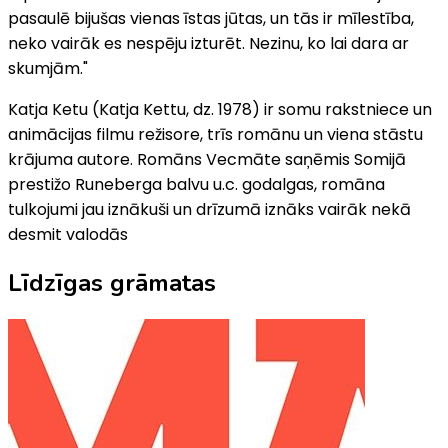
pasaulē bijušas vienas īstas jūtas, un tās ir mīlestība,
neko vairāk es nespēju izturēt. Nezinu, ko lai dara ar
skumjām."
Katja Ketu (Katja Kettu, dz. 1978) ir somu rakstniece un
animācijas filmu režisore, trīs romānu un viena stāstu
krājuma autore. Romāns Vecmāte saņēmis Somijā
prestižo Runeberga balvu u.c. godalgas, romāna
tulkojumi jau iznākuši un drīzumā iznāks vairāk nekā
desmit valodās
Līdzīgas grāmatas