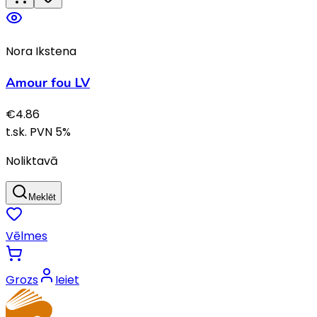
Nora Ikstena
Amour fou LV
€
4.86
t.sk. PVN
5
%
Noliktavā
Meklēt
Vēlmes
Grozs
Ieiet