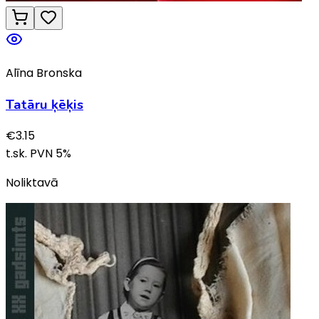
Alīna Bronska
Tatāru ķēķis
€
3.15
t.sk. PVN
5
%
Noliktavā