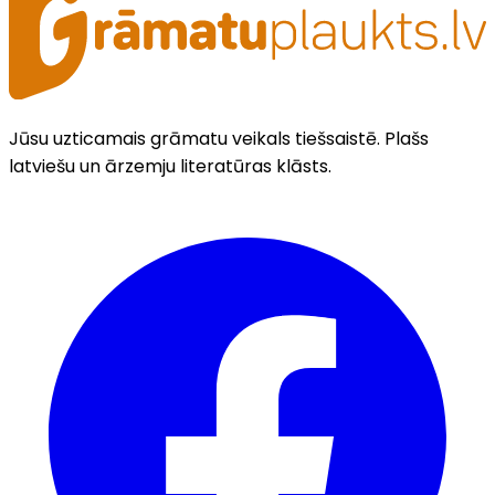
Jūsu uzticamais grāmatu veikals tiešsaistē. Plašs
latviešu un ārzemju literatūras klāsts.