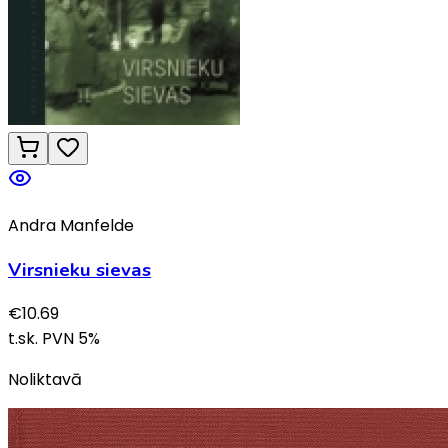
Andra Manfelde
Virsnieku sievas
€
10.69
t.sk. PVN
5
%
Noliktavā