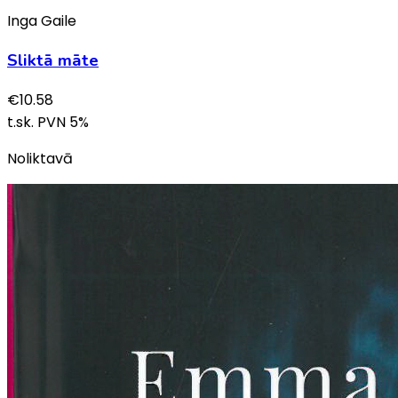
Inga Gaile
Sliktā māte
€
10.58
t.sk. PVN
5
%
Noliktavā