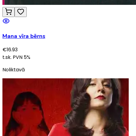
Mana vīra bērns
€
16.93
t.sk. PVN
5
%
Noliktavā