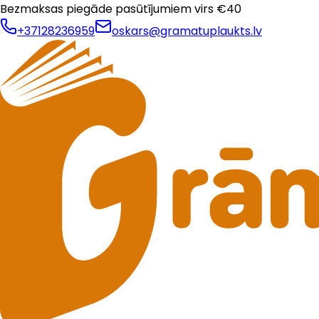
Bezmaksas piegāde pasūtījumiem virs €
40
+37128236959
oskars@gramatuplaukts.lv