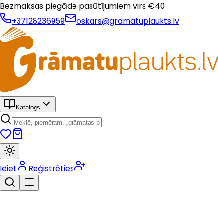
Bezmaksas piegāde pasūtījumiem virs €
40
+37128236959
oskars@gramatuplaukts.lv
Katalogs
Ieiet
Reģistrēties