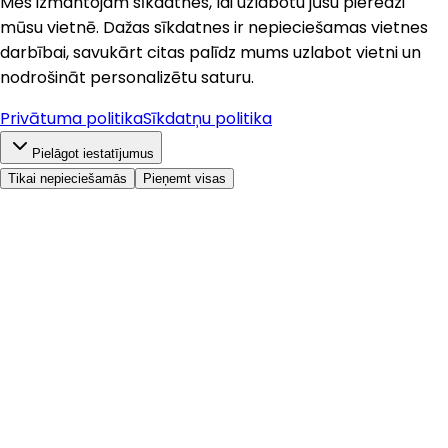
Mēs izmantojam sīkdatnes, lai uzlabotu jūsu pieredzi
mūsu vietnē. Dažas sīkdatnes ir nepieciešamas vietnes
darbībai, savukārt citas palīdz mums uzlabot vietni un
nodrošināt personalizētu saturu.
Privātuma politika
Sīkdatņu politika
Pielāgot iestatījumus
Tikai nepieciešamās
Pieņemt visas