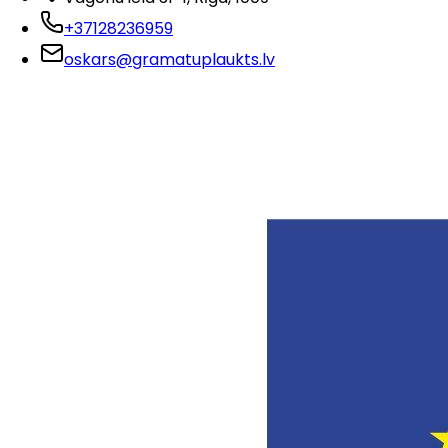
+37128236959
oskars@gramatuplaukts.lv