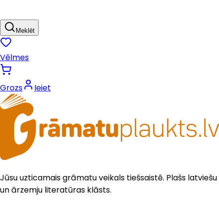
Meklēt
Vēlmes
Grozs
Ieiet
Jūsu uzticamais grāmatu veikals tiešsaistē. Plašs latviešu
un ārzemju literatūras klāsts.