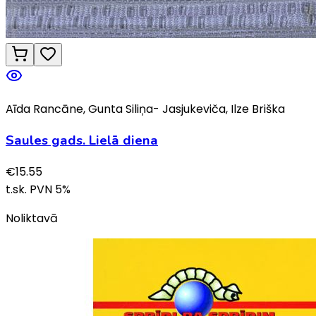
Aīda Rancāne, Gunta Siliņa- Jasjukeviča, Ilze Briška
Saules gads. Lielā diena
€
15.55
t.sk. PVN
5
%
Noliktavā