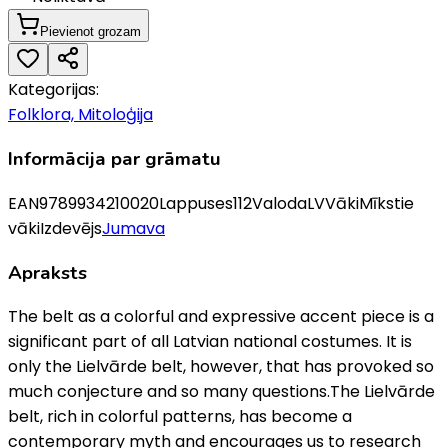
Pievienot grozam
Kategorijas:
Folklora, Mitoloģija
Informācija par grāmatu
EAN
9789934210020
Lappuses
112
Valoda
LV
Vāki
Mīkstie
vāki
Izdevējs
Jumava
Apraksts
The belt as a colorful and expressive accent piece is a
significant part of all Latvian national costumes. It is
only the Lielvārde belt, however, that has provoked so
much conjecture and so many questions.The Lielvārde
belt, rich in colorful patterns, has become a
contemporary myth and encourages us to research