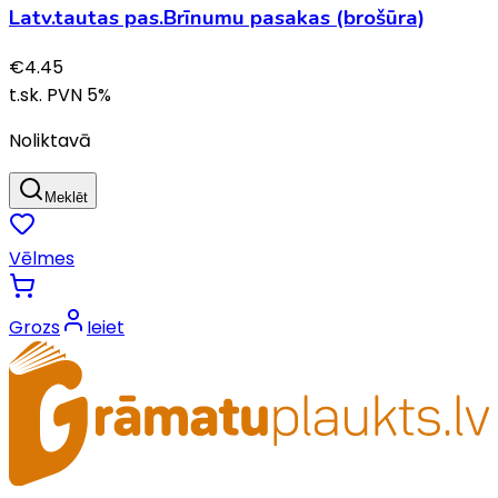
Latv.tautas pas.Brīnumu pasakas (brošūra)
€
4.45
t.sk. PVN
5
%
Noliktavā
Meklēt
Vēlmes
Grozs
Ieiet