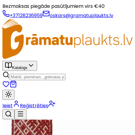
Bezmaksas piegāde pasūtījumiem virs €
40
+37128236959
oskars@gramatuplaukts.lv
Katalogs
Ieiet
Reģistrēties