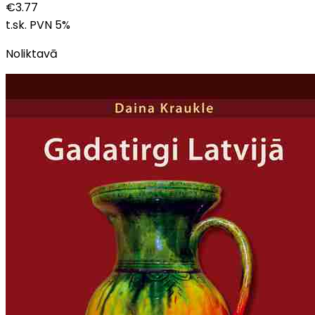
€
3.77
t.sk. PVN
5
%
Noliktavā