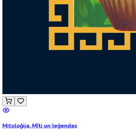
Mitoloģija. Mīti un leģendas