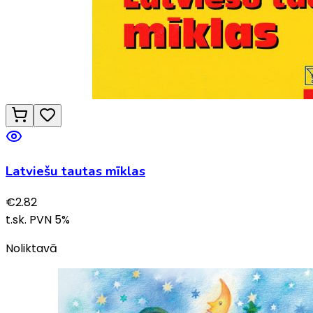
Latviešu tautas mīklas
€
2.82
t.sk. PVN
5
%
Noliktavā