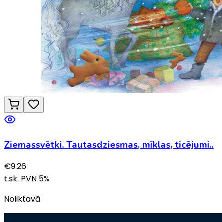
Ziemassvētki. Tautasdziesmas, mīklas, ticējumi..
€
9.26
t.sk. PVN
5
%
Noliktavā