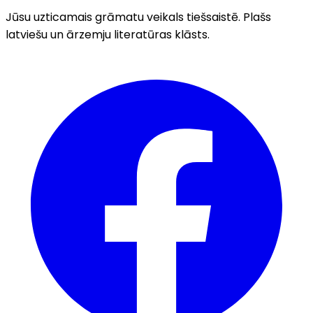
Jūsu uzticamais grāmatu veikals tiešsaistē. Plašs
latviešu un ārzemju literatūras klāsts.