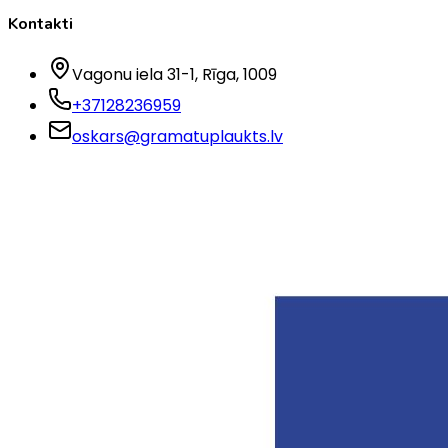
Kontakti
Vagonu iela 31-1
, Rīga
, 1009
+37128236959
oskars@gramatuplaukts.lv