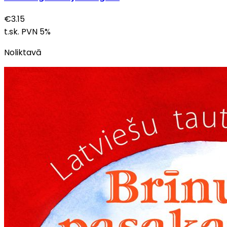
€
3.15
t.sk. PVN
5
%
Noliktavā