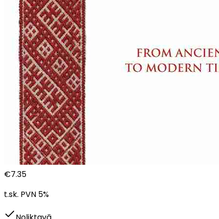
€
7.35
t.sk. PVN
5
%
Noliktavā