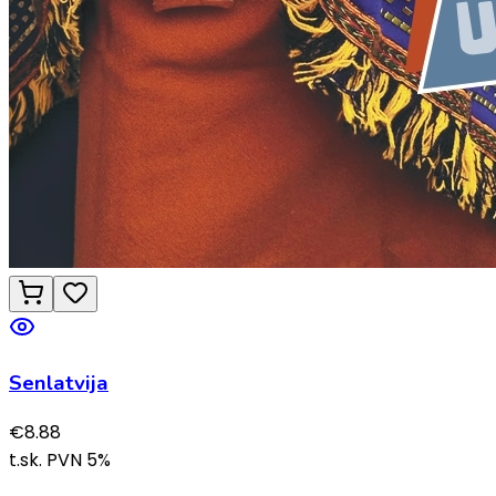
Senlatvija
€
8.88
t.sk. PVN
5
%