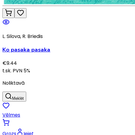
L. Silova, R. Briedis
Ko pasaka pasaka
€
9.44
t.sk. PVN
5
%
Noliktavā
Meklēt
Vēlmes
Grozs
Ieiet