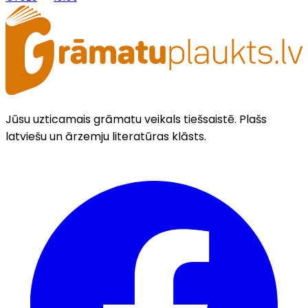
Jūsu uzticamais grāmatu veikals tiešsaistē. Plašs
latviešu un ārzemju literatūras klāsts.