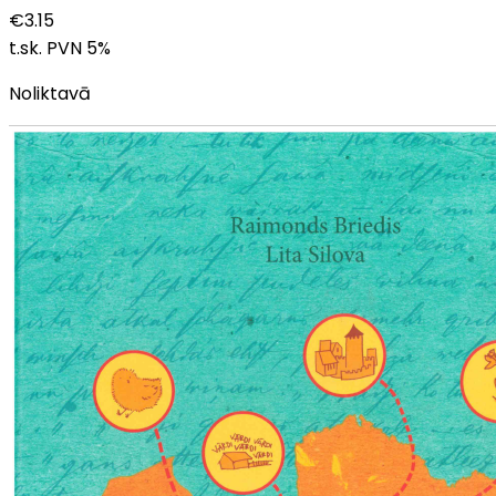
€
3.15
t.sk. PVN
5
%
Noliktavā