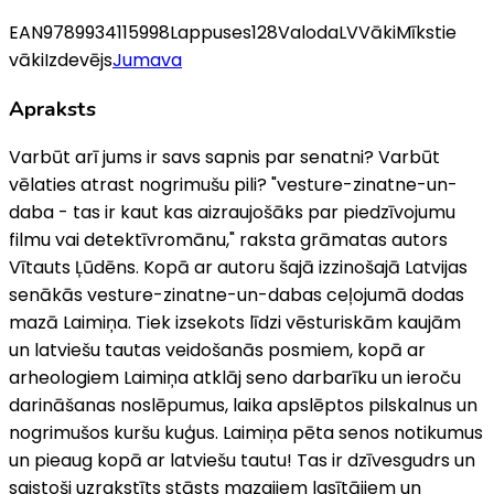
EAN
9789934115998
Lappuses
128
Valoda
LV
Vāki
Mīkstie
vāki
Izdevējs
Jumava
Apraksts
Varbūt arī jums ir savs sapnis par senatni? Varbūt
vēlaties atrast nogrimušu pili? "vesture-zinatne-un-
daba - tas ir kaut kas aizraujošāks par piedzīvojumu
filmu vai detektīvromānu," raksta grāmatas autors
Vītauts Ļūdēns. Kopā ar autoru šajā izzinošajā Latvijas
senākās vesture-zinatne-un-dabas ceļojumā dodas
mazā Laimiņa. Tiek izsekots līdzi vēsturiskām kaujām
un latviešu tautas veidošanās posmiem, kopā ar
arheologiem Laimiņa atklāj seno darbarīku un ieroču
darināšanas noslēpumus, laika apslēptos pilskalnus un
nogrimušos kuršu kuģus. Laimiņa pēta senos notikumus
un pieaug kopā ar latviešu tautu! Tas ir dzīvesgudrs un
saistoši uzrakstīts stāsts mazajiem lasītājiem un