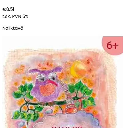
€
8.51
t.sk. PVN
5
%
Noliktavā