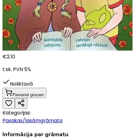
€
2.10
t.sk. PVN
5
%
Noliktavā
Pievienot grozam
Kategorijas:
Pasakas/lasāmgrāmata
Informācija par grāmatu