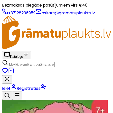
Bezmaksas piegāde pasūtījumiem virs €
40
+37128236959
oskars@gramatuplaukts.lv
Katalogs
Ieiet
Reģistrēties