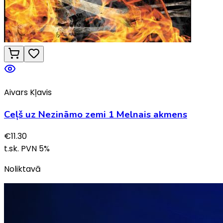
Aivars Kļavis
Ceļš uz Nezināmo zemi 1 Melnais akmens
€
11.30
t.sk. PVN
5
%
Noliktavā