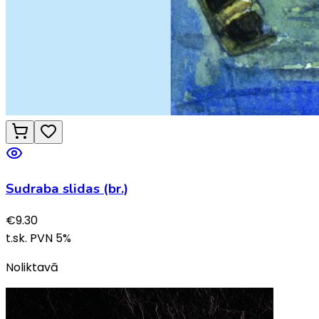
Sudraba slidas (br.)
€
9.30
t.sk. PVN
5
%
Noliktavā