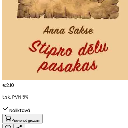
€
2.10
t.sk. PVN
5
%
Noliktavā
Pievienot grozam