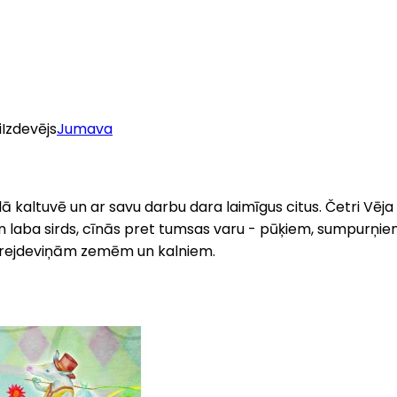
i
Izdevējs
Jumava
ādā kaltuvē un ar savu darbu dara laimīgus citus. Četri Vē
n laba sirds, cīnās pret tumsas varu - pūķiem, sumpurņie
iz trejdeviņām zemēm un kalniem.