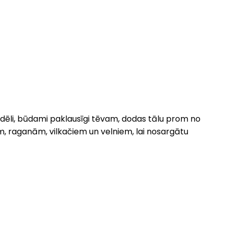
ja dēli, būdami paklausīgi tēvam, dodas tālu prom no
m, raganām, vilkačiem un velniem, lai nosargātu