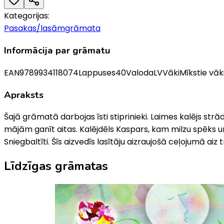
Kategorijas:
Pasakas/lasāmgrāmata
Informācija par grāmatu
EAN
9789934118074
Lappuses
40
Valoda
LV
Vāki
Mīkstie vāk
Apraksts
Šajā grāmatā darbojas īsti stiprinieki. Laimes kalējs str
mājām ganīt aitas. Kalējdēls Kaspars, kam milzu spēks u
Sniegbaltīti. Šīs aizvedīs lasītāju aizraujošā ceļojumā a
Līdzīgas grāmatas