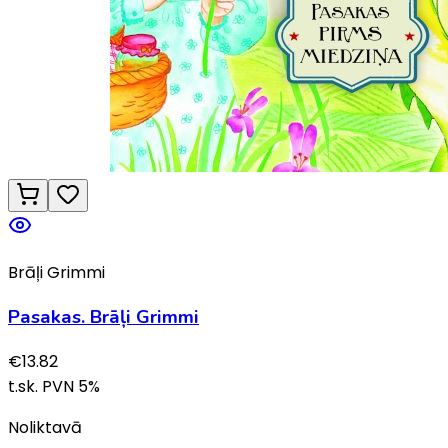
Brāļi Grimmi
Pasakas. Brāļi Grimmi
€
13.82
t.sk. PVN
5
%
Noliktavā