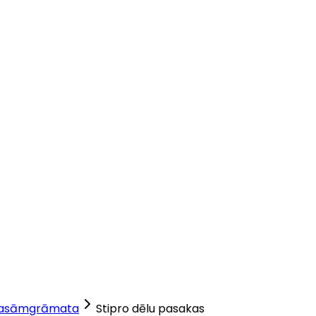
lasāmgrāmata
Stipro dēlu pasakas