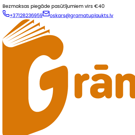
Bezmaksas piegāde pasūtījumiem virs €
40
+37128236959
oskars@gramatuplaukts.lv