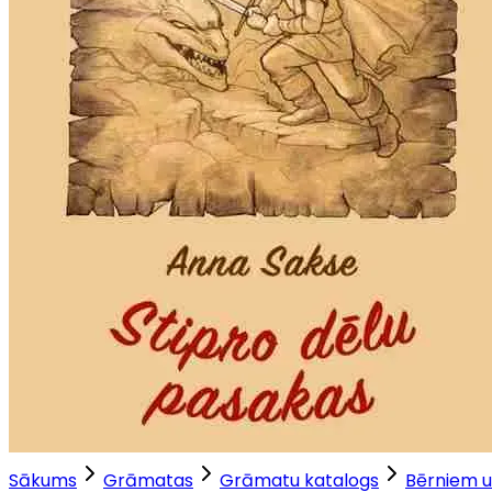
Sākums
Grāmatas
Grāmatu katalogs
Bērniem u