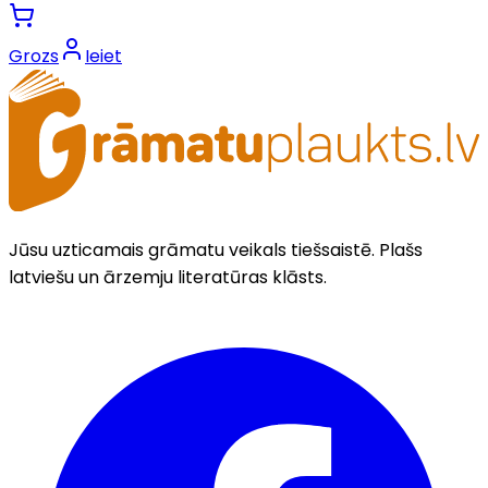
Grozs
Ieiet
Jūsu uzticamais grāmatu veikals tiešsaistē. Plašs
latviešu un ārzemju literatūras klāsts.