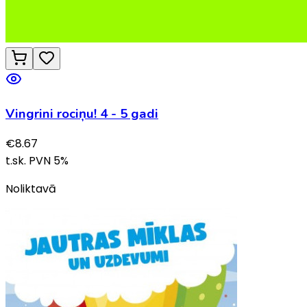
Vingrini rociņu! 4 - 5 gadi
€
8.67
t.sk. PVN
5
%
Noliktavā