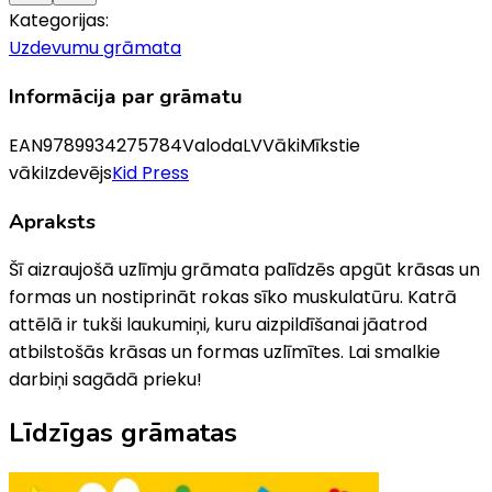
Kategorijas:
Uzdevumu grāmata
Informācija par grāmatu
EAN
9789934275784
Valoda
LV
Vāki
Mīkstie
vāki
Izdevējs
Kid Press
Apraksts
Šī aizraujošā uzlīmju grāmata palīdzēs apgūt krāsas un
formas un nostiprināt rokas sīko muskulatūru. Katrā
attēlā ir tukši laukumiņi, kuru aizpildīšanai jāatrod
atbilstošās krāsas un formas uzlīmītes. Lai smalkie
darbiņi sagādā prieku!
Līdzīgas grāmatas