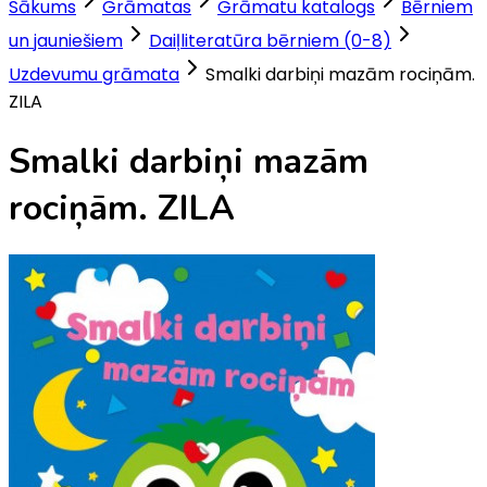
Sākums
Grāmatas
Grāmatu katalogs
Bērniem
un jauniešiem
Daiļliteratūra bērniem (0-8)
Uzdevumu grāmata
Smalki darbiņi mazām rociņām.
ZILA
Smalki darbiņi mazām
rociņām. ZILA