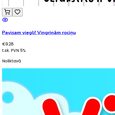
Pavisam viegli! Vingrinām rociņu
€
9.28
t.sk. PVN
5
%
Noliktavā