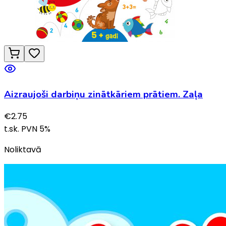
Aizraujoši darbiņu zinātkāriem prātiem. Zaļa
€
2.75
t.sk. PVN
5
%
Noliktavā