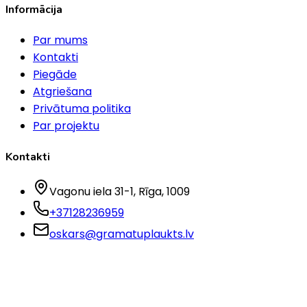
Informācija
Par mums
Kontakti
Piegāde
Atgriešana
Privātuma politika
Par projektu
Kontakti
Vagonu iela 31-1
, Rīga
, 1009
+37128236959
oskars@gramatuplaukts.lv