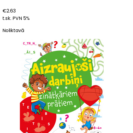
€
2.63
t.sk. PVN
5
%
Noliktavā