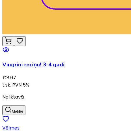
Vingrini rociņu! 3-4 gadi
€
8.67
t.sk. PVN
5
%
Noliktavā
Meklēt
Vēlmes