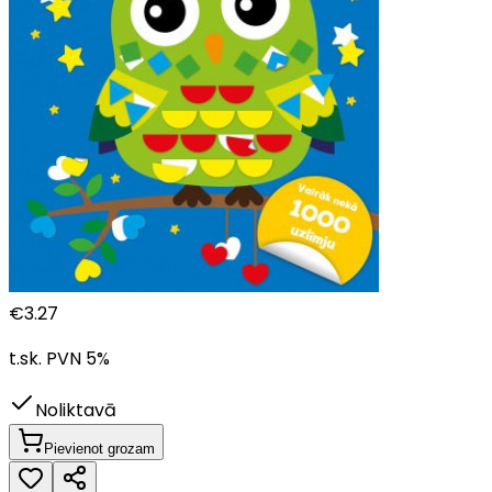
€
3.27
t.sk. PVN
5
%
Noliktavā
Pievienot grozam