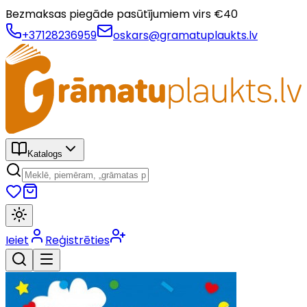
Bezmaksas piegāde pasūtījumiem virs €
40
+37128236959
oskars@gramatuplaukts.lv
Katalogs
Ieiet
Reģistrēties